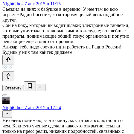
NightGhost
7 авг 2015 в 11:15
Съездил на днях к бабушке в деревню. У нее там во всю
играет «Радио России», ко которому целый день подобное
крутят.
Сон на боку, который выводит шлаки; электронные таблетки,
которые уничтожают каловые камни в желудке;
волшебные
препараты, поднимающие общий тонус организма и попутно
решающие еще стопятсот проблем.
Ализар, тебе надо срочно идти работать на Радио России!
Будешь у них там хайтек диджеем.
Ответить
NightGhost
7 авг 2015 в 17:24
Не очень понимаю, за что минусы. Статья абсолютно ни о
чем. Какие-то ученые сделали какое-то открытие, ссылка
только на пресс релиз, никаких подробностей, связанных с