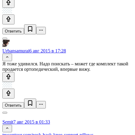
Ответить
Urbansamurai
6 авг 2015 в 17:28
Я тоже удивился. Надо поискать – может где комплект такой
продается ортопедический, впервые вижу.
Ответить
Semit
7 авг 2015 в 01:33
trucontour.com/neck-back-knee-support-pillows