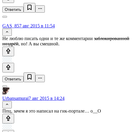
Ответить
GAS_85
7 авг 2015 в 11:54
Не люблю писать одни и те же комментарии
заблокированной
ноздрёй
, но! А вы смешной.
Ответить
Urbansamurai
7 авг 2015 в 14:24
Ппц, зачем я это написал на гик-портале… o__O