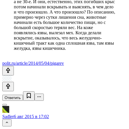
а не 30-е. И они, естественно, этих погибших крыс
потом начинали вскрывать и выяснять, в чем дело
и что произошло. А что произошло? По описанию,
примерно через сутки лишения сна, животные
начинали есть большое количество пищи, но с
большой скоростью теряли вес. На коже
появлялись язвы, вылезал мех. Когда делали
вскрытие, оказывалось, что весь желудочно-
кишечный тракт как одна сплошная язва, там язвы
желудка, язвы кишечника.
polit.ru/article/2014/05/04/pigarev
Ответить
Sadler
6 авг 2015 в 17:02