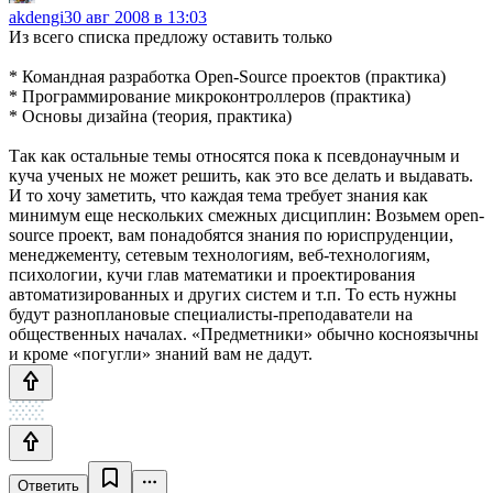
akdengi
30 авг 2008 в 13:03
Из всего списка предложу оставить только
* Командная разработка Open-Source проектов (практика)
* Программирование микроконтроллеров (практика)
* Основы дизайна (теория, практика)
Так как остальные темы относятся пока к псевдонаучным и
куча ученых не может решить, как это все делать и выдавать.
И то хочу заметить, что каждая тема требует знания как
минимум еще нескольких смежных дисциплин: Возьмем open-
source проект, вам понадобятся знания по юриспруденции,
менеджементу, сетевым технологиям, веб-технологиям,
психологии, кучи глав математики и проектирования
автоматизированных и других систем и т.п. То есть нужны
будут разноплановые специалисты-преподаватели на
общественных началах. «Предметники» обычно косноязычны
и кроме «погугли» знаний вам не дадут.
Ответить