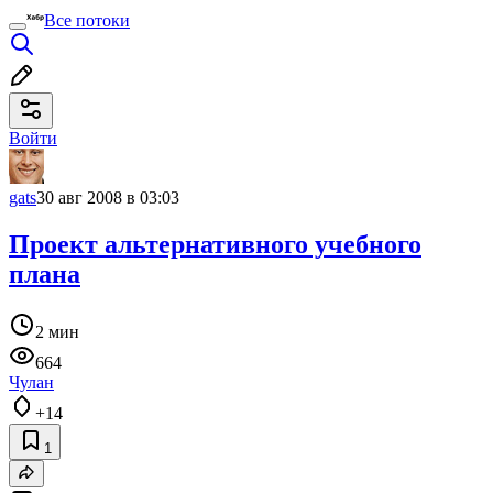
Все потоки
Войти
gats
30 авг 2008 в 03:03
Проект альтернативного учебного
плана
2 мин
664
Чулан
+14
1