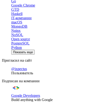
Go
Google Chrome
GTD
Haskell
IT-компании
macOS
MongoDB
Nginx
NoSQL
Open source
PostgreSQL
Python
Показать еще
Пригласил на сайт
@ixpectus
Пользователь
Подписан на компании
Google Developers
Build anything with Google