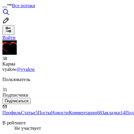
Все потоки
Войти
38
Карма
vyalow
@vyalow
Пользователь
31
Подписчики
Подписаться
Профиль
Статьи
5
Посты
Новости
Комментарии
68
Закладки
14
Под
В рейтинге
Не участвует