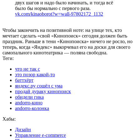
двух шагов и надо было начинать, и тогда всё
было бы нормально с первого раза.
vk.com/kinaoborot?w=wall-97802172_1132
Чтобы закончить на позитивной ноте: на улице тех, кто
мечтает сделать «свой «Кинопоиск» сегодня должен быть
праздник. Раньше в тени «Кинопоиска» ничего не росло, но
теперь, когда «Яндекс» выкорчевал его на доски для своего
самопального кинотеатрика — поляна свободна.
Теги:
что не так с
это позор какой-то
баттхёрт
яндекс.ру сошёл с ума
продай дураку кинопоиск
обидели гика
andorro-кино
andorro-колонка
Хабы:
Дизайн
Управление e-commerce