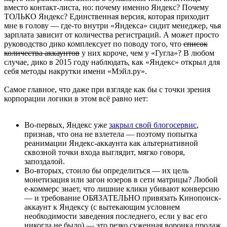
вместо контакт-листа, но: почему именно Яндекс? Почему
ТОЛЬКО Яндекс? Единственная версия, которая приходит
мне в голову — где-то внутри «Яндекса» сидит менеджер, чья
зарплата зависит от количества регистраций. А может просто
руководство дико комплексует по поводу того, что
список
количества аккаунтов
у них короче, чем у «Гугла»? В любом
случае, дико в 2015 году наблюдать, как «Яндекс» открыл для
себя методы накрутки имени «Мэйл.ру».
Самое главное, что даже при взгляде как бы с точки зрения
корпорации логики в этом всё равно нет:
Во-первых, Яндекс уже
закрыл свой блогосервис
,
признав, что она не взлетела — поэтому попытка
реанимации Яндекс-аккаунта как альтернативной
сквозной точки входа выглядит, мягко говоря,
запоздалой.
Во-вторых, стоило бы определиться — их цель
монетизация или загон юзеров в сети матрицы? Любой
е-коммерс знает, что лишние клики убивают конверсию
— и требование ОБЯЗАТЕЛЬНО привязать Кинопоиск-
аккаунт к Яндексу (с вытекающим условием
необходимости заведения последнего, если у вас его
никогда не было) — это резко суженная воронка продаж