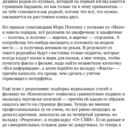
дизайна родом из нулевых, который на первый взгляд кажется
страшным бардаком, но как только ты к нему привыкнешь —
он тебе становится как родной, потому что всё, что нужно,
оакзывается на расстоянии клика-двух.
Но пришла сумасшедшая Мэри Поппинс с полками из «Икеи»
и навела порядок, всё разложив по шкафичкам: в шкафичике
— полочка, в полочке — ящичек, в ящичке — отдельчик. А
попробуешь что-нибудь вытащить и положить на видное
место — и получишь веником по рукам. В результате от
такого редизайна будут счастливы только педанты, которые
всегда кладут носки в ящик для носков, а мне теперь, чтобы
почитать факты о фильме, надо найти незаметную кнопочку
«Вся информация», а затем перейти во вкладку «Факты» —
причём написать это проще, чем сделать с учётом
тормозящего интерфейса.
Ещё хуже с рецензиями: подборка журнальных статей о
фильмах на «Кинопоиске» появилась сравнительно недавно и
оказалась чертовски полезной — причём ей каким-то образом
нашлось место на странице фильма. Теперь же мнения
профессиональных (и не очень, но всё равно пишущих за
деньги) критиков, запихнули аж на четвёртый уровень: во
вкладку «Рецензии», в подвкладку «От СМИ». Если раньше я
до самодеятельных отзывов даже не докручивал, то теперь я