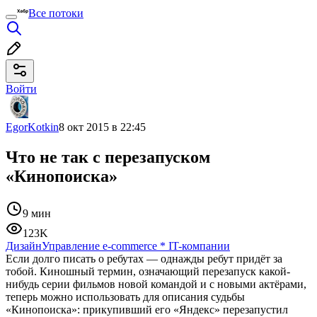
Все потоки
Войти
EgorKotkin
8 окт 2015 в 22:45
Что не так с перезапуском
«Кинопоиска»
9 мин
123K
Дизайн
Управление e-commerce
*
IT-компании
Если долго писать о ребутах — однажды ребут придёт за
тобой. Киношный термин, означающий перезапуск какой-
нибудь серии фильмов новой командой и с новыми актёрами,
теперь можно использовать для описания судьбы
«Кинопоиска»: прикупивший его «Яндекс» перезапустил