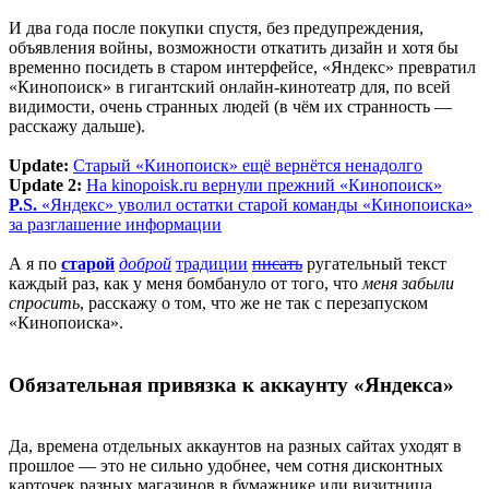
И два года после покупки спустя, без предупреждения,
объявления войны, возможности откатить дизайн и хотя бы
временно посидеть в старом интерфейсе, «Яндекс» превратил
«Кинопоиск» в гигантский онлайн-кинотеатр для, по всей
видимости, очень странных людей (в чём их странность —
расскажу дальше).
Update:
Старый «Кинопоиск» ещё вернётся ненадолго
Update 2:
На kinopoisk.ru вернули прежний «Кинопоиск»
P.S.
«Яндекс» уволил остатки старой команды «Кинопоиска»
за разглашение информации
А я по
старой
доброй
традиции
писать
ругательный текст
каждый раз, как у меня бомбануло от того, что
меня забыли
спросить
, расскажу о том, что же не так с перезапуском
«Кинопоиска».
Обязательная привязка к аккаунту «Яндекса»
Да, времена отдельных аккаунтов на разных сайтах уходят в
прошлое — это не сильно удобнее, чем сотня дисконтных
карточек разных магазинов в бумажнике или визитница