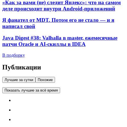
«Как за вами (не) следит Яндекс»: что на самом
деле происходит внутри Android-приложений
Я фанател от MDT. Потом его не стало — и я
написал свой
Java Digest #38: Valhalla в master, ежемесячные
патчи Oracle и AI-скиллы в IDEA
В подборку
Публикации
Лучшие за сутки
Похожие
Показать лучшие за всё время