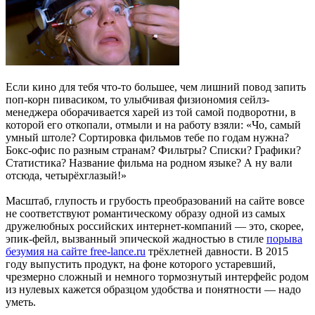
Если кино для тебя что-то большее, чем лишний повод запить
поп-корн пивасиком, то улыбчивая физиономия сейлз-
менеджера оборачивается харей из той самой подворотни, в
которой его откопали, отмыли и на работу взяли: «Чо, самый
умный штоле? Сортировка фильмов тебе по годам нужна?
Бокс-офис по разным странам? Фильтры? Списки? Графики?
Статистика? Название фильма на родном языке? А ну вали
отсюда, четырёхглазый!»
Масштаб, глупость и грубость преобразований на сайте вовсе
не соответствуют романтическому образу одной из самых
дружелюбных российских интернет-компаний — это, скорее,
эпик-фейл, вызванный эпической жадностью в стиле
порыва
безумия на сайте free-lance.ru
трёхлетней давности. В 2015
году выпустить продукт, на фоне которого устаревший,
чрезмерно сложный и немного тормознутый интерфейс родом
из нулевых кажется образцом удобства и понятности — надо
уметь.