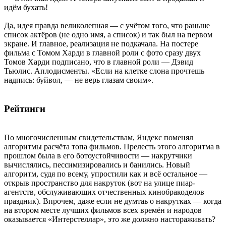
идём бухать!
Да, идея правда великолепная — с учётом того, что раньше
список актёров (не одно имя, а список) и так был на первом
экране. И главное, реализация не подкачала. На постере
фильма с Томом Харди в главной роли с фото сразу двух
Томов Харди подписано, что в главной роли — Дэвид
Тьюлис. Аплодисменты. «Если на клетке слона прочтешь
надпись: буйвол, — не верь глазам своим».
Рейтинги
По многочисленным свидетельствам, Яндекс поменял
алгоритмы расчёта топа фильмов. Прелесть этого алгоритма в
прошлом была в его ботоустойчивости — накрутчики
вычислялись, пессимизировались и банились. Новый
алгоритм, судя по всему, упростили как и всё остальное —
открыв пространство для накруток (вот на улице пиар-
агентств, обслуживающих отчественных кинобракоделов
праздник). Впрочем, даже если не думтаь о накрутках — когда
на втором месте лучших фильмов всех времён и народов
оказывается «Интерстеллар», это же должно настораживать?