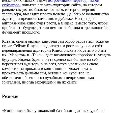
нескольких языках и даже
встроенными переводчиками
субтитров
, попытка впарить аудитории сайта, на котором
раньше так уютно было киногикам, интернет-версию
телевизора, выглядит просто нелепо. Да, сейчас большинство
аудитории предпочитает кино в дубляже. Но тренд на
англоязычное кино будет расти, а Яндекс, вместо того, чтобы
приблизить будущее, залил немножко бетона в трескающийся
фундамент прошлого.
Кстати, самим онлайн-кинотеатрам особо радоваться тоже не
стоит. Сейчас Яндекс предлагает им рост выручки за счёт
перенаправления аудитории Кинопоиска в их сети, но опыт
их «Маркета» и «Такси» даёт возможность поробовать угадать
будущее: Яндекс будет тянуть одеяло всё больше на себя,
перетягивая аудиторию на себя, затем увеличивая свою
комиссию за прокат, а в конце концов может начать
прокатывать фильмы сам, оставив конкурентов на
обезвоженной земле со случайными неприкаянными
зрителями, иногда заходящими на их сайты.
Резюме
«Кинопоиск» был уникальной базой киноданных, удобнее