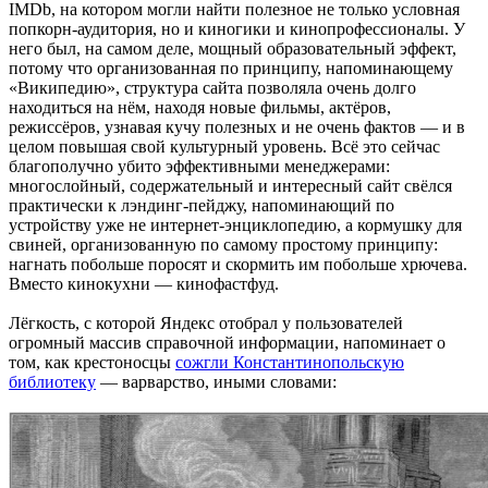
IMDb, на котором могли найти полезное не только условная
попкорн-аудитория, но и киногики и кинопрофессионалы. У
него был, на самом деле, мощный образовательный эффект,
потому что организованная по принципу, напоминающему
«Википедию», структура сайта позволяла очень долго
находиться на нём, находя новые фильмы, актёров,
режиссёров, узнавая кучу полезных и не очень фактов — и в
целом повышая свой культурный уровень. Всё это сейчас
благополучно убито эффективными менеджерами:
многослойный, содержательный и интересный сайт свёлся
практически к лэндинг-пейджу, напоминающий по
устройству уже не интернет-энциклопедию, а кормушку для
свиней, организованную по самому простому принципу:
нагнать побольше поросят и скормить им побольше хрючева.
Вместо кинокухни — кинофастфуд.
Лёгкость, с которой Яндекс отобрал у пользователей
огромный массив справочной информации, напоминает о
том, как крестоносцы
сожгли Константинопольскую
библиотеку
— варварство, иными словами: