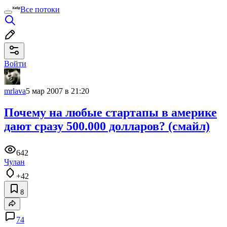
Все потоки
Войти
mrlava
5 мар 2007 в 21:20
Почему на любые стартапы в америке
дают сразу 500.000 долларов? (смайл)
642
Чулан
+42
8
74