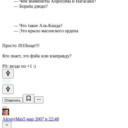
— Чем знамениты Хиросима и Нагасаки?
— Борьба дзюдо?
— Что такое Аль-Каида?
— Это крыло масонского ордена
Просто ЛОЛище!!!
Кто знает, это фэйк или взаправду?
PS: везде по +1 :)
Ответить
AlexeyMas
5 мар 2007 в 22:48