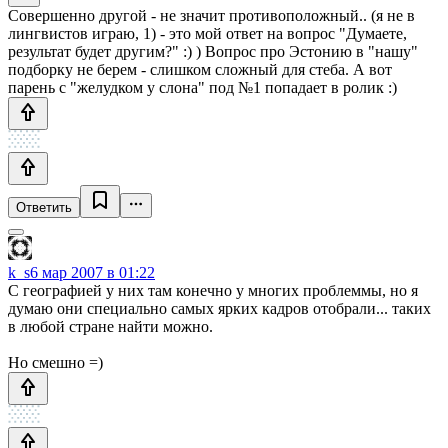
Совершенно другой - не значит противоположный.. (я не в
лингвистов играю, 1) - это мой ответ на вопрос "Думаете,
результат будет другим?" :) ) Вопрос про Эстонию в "нашу"
подборку не берем - слишком сложный для стеба. А вот
парень с "желудком у слона" под №1 попадает в ролик :)
Ответить
k_s
6 мар 2007 в 01:22
С географией у них там конечно у многих проблеммы, но я
думаю они специально самых ярких кадров отобрали... таких
в любой стране найти можно.
Но смешно =)