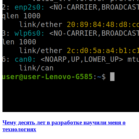
Чему десять лет в разработке научили меня о
технологиях