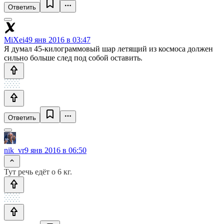
Ответить
MiXei4
9 янв 2016 в 03:47
Я думал 45-килограммовый шар летящий из космоса должен
сильно больше след под собой оставить.
Ответить
nik_vr
9 янв 2016 в 06:50
Тут речь едёт о 6 кг.