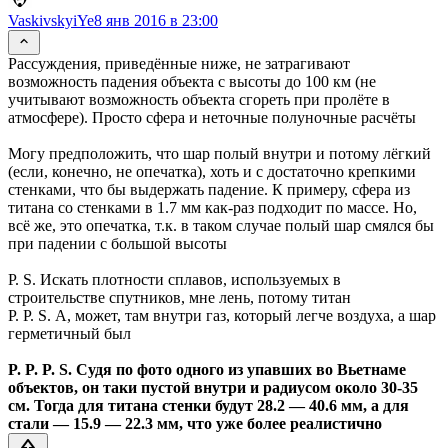
VaskivskyiYe
8 янв 2016 в 23:00
Рассуждения, приведённые ниже, не затрагивают
возможность падения объекта с высоты до 100 км (не
учитывают возможность объекта сгореть при пролёте в
атмосфере). Просто сфера и неточные полуночные расчёты
Могу предположить, что шар полый внутри и потому лёгкий
(если, конечно, не опечатка), хоть и с достаточно крепкими
стенками, что бы выдержать падение. К примеру, сфера из
титана со стенками в 1.7 мм как-раз подходит по массе. Но,
всё же, это опечатка, т.к. в таком случае полый шар смялся бы
при падении с большой высоты
P. S. Искать плотности сплавов, используемых в
строительстве спутников, мне лень, потому титан
P. P. S. А, может, там внутри газ, который легче воздуха, а шар
герметичный был
P. P. P. S. Судя по фото одного из упавших во Вьетнаме
объектов, он таки пустой внутри и радиусом около 30-35
см. Тогда для титана стенки будут 28.2 — 40.6 мм, а для
стали — 15.9 — 22.3 мм, что уже более реалистично