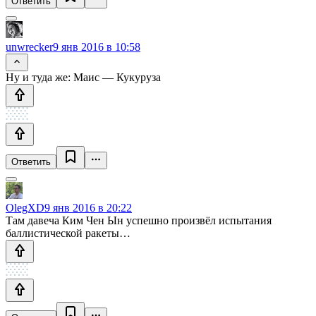
Ответить
unwrecker
9 янв 2016 в 10:58
Ну и туда же: Маис — Кукуруза
Ответить
OlegXD
9 янв 2016 в 20:22
Там давеча Ким Чен Ын успешно произвёл испытания
баллистической ракеты…