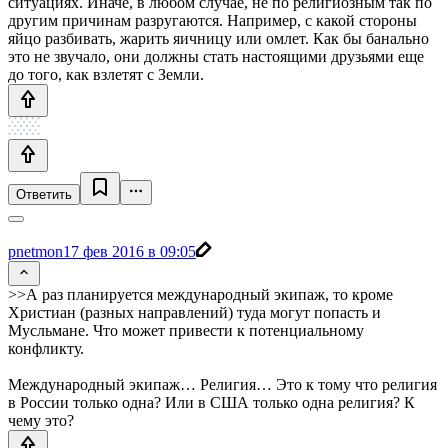
ситуациях. Иначе, в любом случае, не по религиозным так по
другим причинам разругаются. Например, с какой стороны
яйцо разбивать, жарить яичницу или омлет. Как бы банально
это не звучало, они должны стать настоящими друзьями еще
до того, как взлетят с Земли.
Ответить
pnetmon
17 фев 2016 в 09:05
>>А раз планируется международный экипаж, то кроме
Христиан (разных направлений) туда могут попасть и
Мусльмане. Что может привести к потенциальному
конфликту.
Международный экипаж… Религия… Это к тому что религия
в России только одна? Или в США только одна религия? К
чему это?