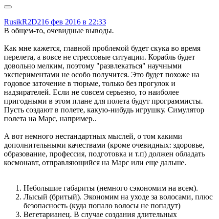
RusikR2D2
16 фев 2016 в 22:33
В общем-то, очевидные выводы.
Как мне кажется, главной проблемой будет скука во время
перелета, а вовсе не стрессовые ситуации. Корабль будет
довольно мелким, поэтому "развлекаться" научными
экспериментами не особо получится. Это будет похоже на
годовое заточение в тюрьме, только без прогулок и
надзирателей. Если не совсем серьезно, то наиболее
пригодными в этом плане для полета будут программисты.
Пусть создают в полете, какую-нибудь игрушку. Симулятор
полета на Марс, например..
А вот немного нестандартных мыслей, о том какими
дополнительными качествами (кроме очевидных: здоровье,
образование, профессия, подготовка и т.п) должен обладать
космонавт, отправляющийся на Марс или еще дальше.
Небольшие габариты (немного сэкономим на всем).
Лысый (бритый). Экономим на уходе за волосами, плюс
безопасность (куда попало волосы не попадут)
Вегетарианец. В случае создания длительных