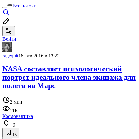
Все потоки
Войти
ragequit
16 фев 2016 в 13:22
NASA составляет психологический
портрет идеального члена экипажа для
полета на Марс
2 мин
11K
Космонавтика
+9
15