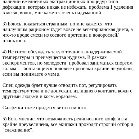
наличии ежедневных экстракционных процедур типа
дефекации, которых никак не избежать, проблема 1 удаления
в месяц волос, мне кажется очень надуманной.
3) Боюсь показаться странным, но мне кажется, что
наилучшим рационом будет вовсе не вегетарианская диета, а
что-то вроде смеси из соевого протеина и водорослей/
планктона.
4) Не готов обсуждать такую точность поддерживаемой
температуры и преимущества нудизма. В рамках
экспериментов, по молодости, пробовал заниматься спортом
голым — болтающиеся половые признаки крайне не удобны,
если вы понимаете о чем я.
Спец одежда будет лучше отводить пот, регулировать
температуру тела и не допускать излишнего контакта кожи с
другими людьми и косм. кораблем.
Салфетки тоже придется везти и много.
5) Есть мнение, что возможность религиозного конфликта
крайне преувеличена, все экипажи проходят строгий отбор и
"слаживание".