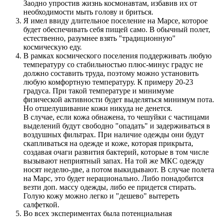
Заодно упростив жизнь космонавтам, избавив их от
необходимости мыть голову и бриться.
Я имел ввиду длительное поселение на Марсе, которое
будет обеспечивать себя пищей само. В обычный полет,
естественно, разумнее взять "традиционную"
космическую еду.
В рамках космического поселения поддерживать любую
температуру со стабильностью плюс-минус градус не
должно составить труда, поэтому можно установить
любую комфортную температуру. К примеру 20-23
градуса. При такой температуре и минимуме
физической активности будет выделяться минимум пота.
Но отшелушивание кожи никуда не денется.
В случае, если кожа обнажена, то чешуйки с частицами
выделений будут свободно "опадать" и задерживаться в
воздушных фильтрах. При наличие одежды они будут
скапливаться на одежде и коже, которая прикрыта,
создавая очаги развития бактерий, которые в том числе
вызывают неприятный запах. На той же МКС одежду
носят неделю-две, а потом выкидывают. В случае полета
на Марс, это будет нерационально. Либо понадобится
везти доп. массу одежды, либо ее придется стирать.
Голую кожу можно легко и "дешево" вытереть
салфеткой.
Во всех экспериментах была потенциальная