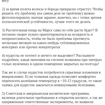
весу
2) за время полета волосы и борода прекрасно отрастут. Чтобы
решить эту проблему (на самом деле не проблему) можно
фотоэпилировать экипаж заранее, конечно, но с точки зрения
психологической устойчивости, лучше этого не делать.
3) Растительная пища на Марсе сама по себе расти будет? В
питании скорее нужно ориентироваться на всеядность и
неприхотливость, чтобы не было проблемы протянуть
несколько месяцев на каких-нибудь сублимированных
консервах или прочих концентратах
4) нудисты не потеют и ничего не выделяют? Расскажите
подробнее, какая экономия на гигиене возможна при пятерых
голых мужчинах в одном помещении закрытых на полгода?
Так же в случае нудистов потребуются серьезные вложения в
микроклимат. Если толковая одежда позволяет комфортно
переносить колебания температур в ~10-15 градусов, то такие
скачки для нудистов закончатся неминуемыми болезнями.
5) Советская и американская космические программы,
включая длительное пребывание в открытом космосе, а так же
напряженные ответственные эксперименты, не выявили