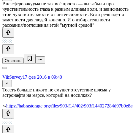
Вне сферовакуума не так всё просто — вы забыли про
чувствительность глаза к разным длинам волн, и зависимость
этой чувствительности от интенсивности. Если речь идёт о
заметности для людей конечно. И о избирательности
рассеяния/поглошения этой "мутной средой"
Ответить
VikSurvey
17 фев 2016 в 09:40
Тоесть больше никого не смущет отсутствие шлема у
астронафта на марсе, который на носилках?
</
https://habrastorage.org/files/903/f14/402/903f144027284d97b0e