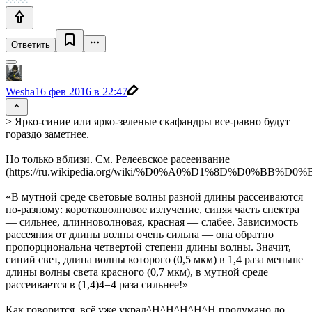
Ответить
Wesha
16 фев 2016 в 22:47
> Ярко-синие или ярко-зеленые скафандры все-равно будут
гораздо заметнее.
Но только вблизи. См. Релеевское расееивание
(https://ru.wikipedia.org/wiki/%D0%A0%D1%8D%D
«В мутной среде световые волны разной длины рассеиваются
по-разному: коротковолновое излучение, синяя часть спектра
— сильнее, длинноволновая, красная — слабее. Зависимость
рассеяния от длины волны очень сильна — она обратно
пропорциональна четвертой степени длины волны. Значит,
синий свет, длина волны которого (0,5 мкм) в 1,4 раза меньше
длины волны света красного (0,7 мкм), в мутной среде
рассеивается в (1,4)4=4 раза сильнее!»
Как говорится, всё уже украд^H^H^H^H^H продумано до