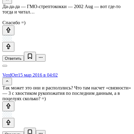
Да-да-да — ГМО-стрептококки — 2002 Aug — вот где-то
тогда и читал…
Спасибо =)
Ответить
VerdOrr
15 мар 2016 в 04:02
Так может это они и расползлись? Что там насчет «связности»
— 3 с хвостиком рукопожатия по последним данным, а в
поцелуях сколько? =)