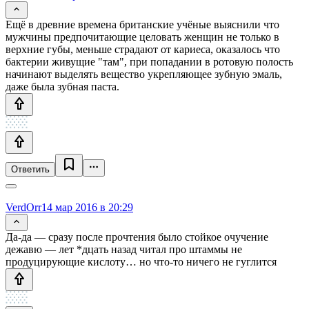
Ещё в древние времена британские учёные выяснили что
мужчины предпочитающие целовать женщин не только в
верхние губы, меньше страдают от кариеса, оказалось что
бактерии живущие "там", при попадании в ротовую полость
начинают выделять вещество укрепляющее зубную эмаль,
даже была зубная паста.
Ответить
VerdOrr
14 мар 2016 в 20:29
Да-да — сразу после прочтения было стойкое очучение
дежавю — лет *дцать назад читал про штаммы не
продуцирующие кислоту… но что-то ничего не гуглится