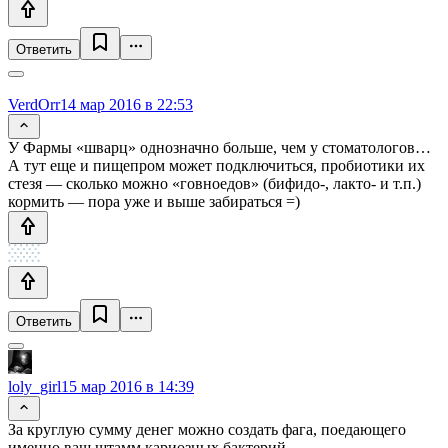
Ответить
VerdOrr
14 мар 2016 в 22:53
У Фармы «шварц» однозначно больше, чем у стоматологов…
А тут еще и пищепром может подключиться, пробиотики их
стезя — сколько можно «говноедов» (бифидо-, лакто- и т.п.)
кормить — пора уже и выше забираться =)
Ответить
loly_girl
15 мар 2016 в 14:39
За круглую сумму денег можно создать фага, поедающего
именно ваш штамм кариозных бактерий.