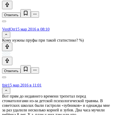
Ответить
VerdOrr
15 мар 2016 в 08:10
Кому нужны пруфы при такой статистике? %)
Ответить
fpir
15 мар 2016 в 11:01
Вот прям до недавнего времени трепетал перед
стоматологами из-за детской психологической травмы. В
советских школах были гастроли «зубников» и однажды мне
за раз удалили несколько корней и зубов. Два часа мучили
ребёнка 8 лет. Х.з. план у них там или что…