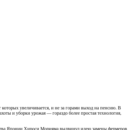
 которых увеличивается, и не за горами выход на пенсию. В
ахоты и уборки урожая — гораздо более простая технология,
озяйства Японии Хироси Морияма выдвинул идею замены фермеров