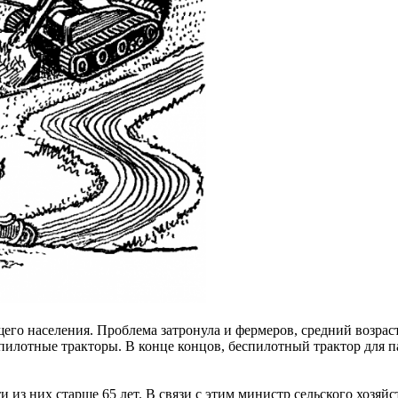
его населения. Проблема затронула и фермеров, средний возраст
пилотные тракторы. В конце концов, беспилотный трактор для п
ети из них старше 65 лет. В связи с этим министр сельского х