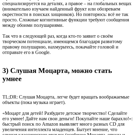
специализируется на деталях, а правое – на глобальных вещах
(внимательно изучаем найденный фрукт или обозреваем
окрестности в поисках хищников). Но повторюсь: всё не так
просто. Сложные когнитивные функции требуют сообщения
между обоими полушариями.
Так что в следующей раз, когда кто-то заявит о своём
творческом потенциале, имеющемся благодаря развитому
правому полушарию, нахмурьтесь, покачайте головой и
отправьте его в Google.
3) Слушая Моцарта, можно стать
умнее
TL;DR: Слушая Моцарта, легче будет вращать воображаемые
объекты (пока музыка играет).
«Моцарт для детей! Разбудите детское творчество! Сделайте
его умнее! Дайте нам свои деньги! Покупайте наше барахло!»:
быстрый поиск по Amazon выявляет много разных CD для
увеличения интеллекта младенцев. Бытует мнение, что
слушая классическую музыку (особенно Моцарта, откуда и