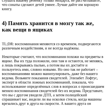
слушать вашему ребёнку только Моцарта, не рассчитывайте,
что сонаты сделают детей умнее. Лучше дайте им хорошую
книгу.
4) Память хранится в мозгу так же,
как вещи в ящиках
TL;DR: воспоминания меняются со временем, подвергаются
различным воздействиям, и не всегда надёжны.
Некоторые считают, что воспоминания похожи на предметы в
ящике. Вы их туда положили, они там и остаются, не меняясь,
а лишь покрываясь пылью, а потом вы их достаёте и
пользуетесь ими, словно новыми. Но оно так не работает –
воспоминаниями можно манипулировать, даже без вашего
ведома. Возьмите показания свидетелей. Элизабет Лофтус,
эксперт в области ложных воспоминаний, показала, что
использование определённых слов в вопросах о происшедшем
меняло воспоминания свидетелей без их ведома. Представьте,
что вы с другом увидели ДТП, а затем полицейский
спрашивает вас, видели ли вы осколки стекла, когда машины
врезались друг в друга на скорости. А вашего друга он