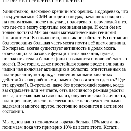
TL;DR: НЕТ нет нет НЕТ НЕТ нет НЕТ!
Удивительно, насколько крепкий это орешек. Подозреваю, что
раскручиваемые СМИ истории о людях, начавших говорить
на новом языке после инсульта, подогревают веру людей в то,
что где-то в мозгу спрятаны все знания мира. И если бы их
только достать! Мы бы были математическими гениями!
Полиглотами! К сожалению, оно так не работает. В состоянии
бодрствования большая часть мозга почти всё время активна.
Во-первых, всегда существует активность в долях мозга,
отвечающих за базовые функции типа дыхания, пульса,
положения тела и баланса (они называются стволовой частью
мозга). Во-вторых, даже простейшая задача вроде наливания
чашки чая включает активацию в областях, ответственных за
планирование, моторику, сравнения запланированных
действий с совершёнными, память (чего я хотел сделать? Где
эта кружка?). В-третьих, даже без предстоящей задачи, когда
вы отдыхаете или мечтаете, сеть пассивного режима работы
мозга, отвечающая за самоанализ, ощущение своей личности,
планирование, мысли, не связанные с непосредственными
задачами и многое другое, постоянно находится в активном
состоянии.
Мы однозначно используем гораздо больше 10% мозга, но
понимаем пока что примерно 10% из всего этого. Кстати,