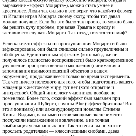
выражение «эффект Моцарта»), можно стать умнее и
креативнее. Люди так сильно в это верят, что какой-то фермер
из Италии играл Моцарта своему скоту, чтобы тот давал
молоко получше. Если бы это было так просто, то можно было
бы решить кучу проблем, привязав Трампа к креслу и
заставив его слушать Моцарта. Так откуда взялся этот миф?
Если какие-то эффекты от прослушивания Моцарта и были
зафиксированы, они были слишком сильно преувеличены и
обобщены. Единственным эффектом (который даже не
получилось полностью воспроизвести) было кратковременное
улучшение пространственного мышления (понимания и
запоминания взаимоотношений объектов в вашем
окружении), продолжавшееся только во время эксперимента.
Так что ничего полезного для того, чтобы подготовить вашего
младенца к жестокому миру, тут нет (хотя открытие и
интересное). Общий интеллект участников вообще не
поменялся. Более того, схожий эффект был выявлен при
прослушивании Шуберта, группы Blur (эффект бритпопа! Вот
это я понимаю) или даже аудиоверсии новеллы Стивена
Кинга. Видимо, важными составляющими эксперимента
послужили наслаждение и вовлечение, а не точная
комбинация услышанных нот. Так что если вы не хотите
прослыть родителями — классическими снобами, давая