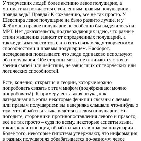
У творческих людей более активно левое полушарие, а
математики рождаются с усиленным правым полушарием,
правда ведь? Правда? К сожалению, всё не так просто. У
Шекспира левое полушарие не было развито лучше, и у
Фейнмана правое полушарие не особенно бы выделилось на
МРТ. Нет доказательств, подтверждающих идею, что разные
стили мышления зависят от определенных полушарий, а
также доказательств того, что есть связь между творческими
способностями и правым полушарием. Наоборот,
исследования показывают, что люди одинаково используют
оба полушария. Обе стороны мозга не отличаются с точки
зрения связей или действий, не зависящих от творческих или
логических способностей.
Есть, конечно, открытия и теории, которые можно
попробовать связать с этим мифом (подчёркиваю: можно
попробовать!). К примеру, есть такая штука, как
латерализация, когда некоторые функции связаны с левым
или правым полушарием: вы наверняка слышали что-нибудь о
том, что обработка языка ведётся в левом полушарии. Но
погодите, сторонники противопоставления левого и правого,
всё не так просто – судя по всему, некоторые аспекты языка,
такие, как интонация, обрабатываются в правом полушарии.
Более того, некоторые гипотезы утверждают, что информация
в разных полушариях обрабатывается по-разному: левое