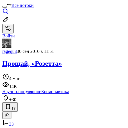
Все потоки
Войти
ragequit
30 сен 2016 в 11:51
Прощай, «Розетта»
4 мин
14K
Научно-популярное
Космонавтика
+30
17
33