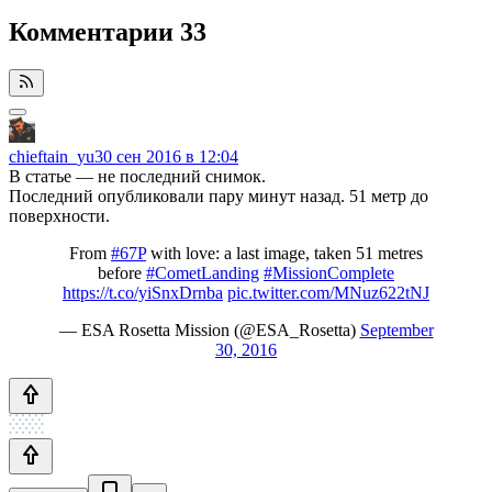
Комментарии
33
chieftain_yu
30 сен 2016 в 12:04
В статье — не последний снимок.
Последний опубликовали пару минут назад. 51 метр до
поверхности.
From
#67P
with love: a last image, taken 51 metres
before
#CometLanding
#MissionComplete
https://t.co/yiSnxDrnba
pic.twitter.com/MNuz622tNJ
— ESA Rosetta Mission (@ESA_Rosetta)
September
30, 2016