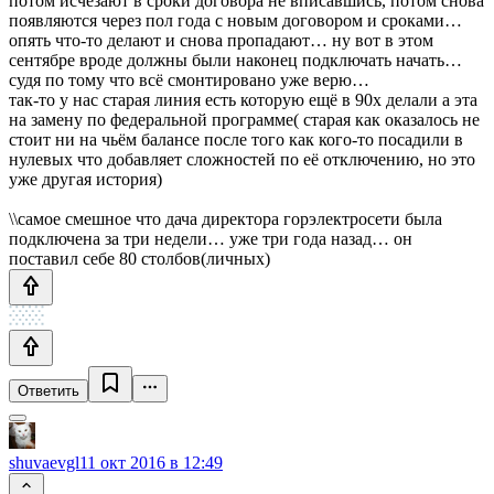
потом исчезают в сроки договора не вписавшись, потом снова
появляются через пол года с новым договором и сроками…
опять что-то делают и снова пропадают… ну вот в этом
сентябре вроде должны были наконец подключать начать…
судя по тому что всё смонтировано уже верю…
так-то у нас старая линия есть которую ещё в 90х делали а эта
на замену по федеральной программе( старая как оказалось не
стоит ни на чьём балансе после того как кого-то посадили в
нулевых что добавляет сложностей по её отключению, но это
уже другая история)
\\самое смешное что дача директора горэлектросети была
подключена за три недели… уже три года назад… он
поставил себе 80 столбов(личных)
Ответить
shuvaevgl
11 окт 2016 в 12:49