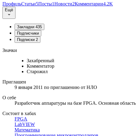
Профиль
Статьи
5
Посты
1
Новости
2
Комментарии
4.2K
Ещё
Закладки
435
Подписчики
Подписки
2
Значки
Захабренный
Комментатор
Старожил
Приглашен
9 января 2011
по приглашению от
НЛО
О себе
Разработчик аппаратуры на базе FPGA. Основная область
Состоит в хабах
FPGA
LabVIEW
Математика
Программирование микроконтроллеров