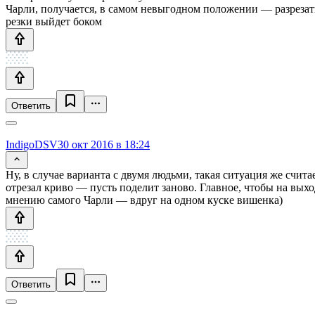
Чарли, получается, в самом невыгодном положении — разрезать
резки выйдет боком
Ответить
IndigoDSV
30 окт 2016 в 18:24
Ну, в случае варианта с двумя людьми, такая ситуация же счита
отрезал криво — пусть поделит заново. Главное, чтобы на вых
мнению самого Чарли — вдруг на одном куске вишенка)
Ответить