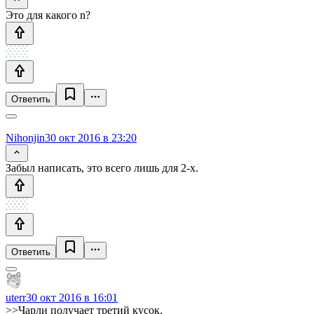
Это для какого n?
Ответить
Nihonjin
30 окт 2016 в 23:20
Забыл написать, это всего лишь для 2-х.
Ответить
uterr
30 окт 2016 в 16:01
>>Чарли получает третий кусок.