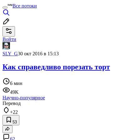
Все потоки
Войти
SLY_G
30 окт 2016 в 15:13
Как справедливо порезать торт
6 мин
49K
Научно-популярное
Перевод
+22
53
62