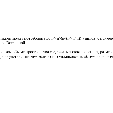
ками может потребовать до n^(n^(n^(n^(n^n)))) шагов, с приме
 во Вселенной.
вском объеме пространства содержаться своя вселенная, размером
оров будет больше чем количество «планковских объемов» во все