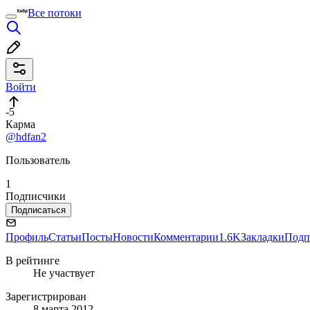
Все потоки
Войти
-5
Карма
@hdfan2
Пользователь
1
Подписчики
Подписаться
Профиль
Статьи
Посты
Новости
Комментарии
1.6K
Закладки
Подп
В рейтинге
Не участвует
Зарегистрирован
8 марта 2012