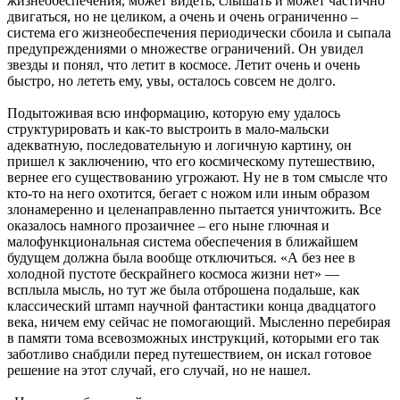
жизнеобеспечения, может видеть, слышать и может частично
двигаться, но не целиком, а очень и очень ограниченно –
система его жизнеобеспечения периодически сбоила и сыпала
предупреждениями о множестве ограничений. Он увидел
звезды и понял, что летит в космосе. Летит очень и очень
быстро, но лететь ему, увы, осталось совсем не долго.
Подытоживая всю информацию, которую ему удалось
структурировать и как-то выстроить в мало-мальски
адекватную, последовательную и логичную картину, он
пришел к заключению, что его космическому путешествию,
вернее его существованию угрожают. Ну не в том смысле что
кто-то на него охотится, бегает с ножом или иным образом
злонамеренно и целенаправленно пытается уничтожить. Все
оказалось намного прозаичнее – его ныне глючная и
малофункциональная система обеспечения в ближайшем
будущем должна была вообще отключиться. «А без нее в
холодной пустоте бескрайнего космоса жизни нет» —
всплыла мысль, но тут же была отброшена подальше, как
классический штамп научной фантастики конца двадцатого
века, ничем ему сейчас не помогающий. Мысленно перебирая
в памяти тома всевозможных инструкций, которыми его так
заботливо снабдили перед путешествием, он искал готовое
решение на этот случай, его случай, но не нашел.