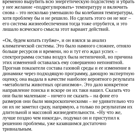
временно вырубить всю энергетическую подсистему и убрать
у нее желание «подрегулировать» температуру и включить
снова – это несколько уменьшило бы колебания температуры,
хотя проблему бы и не решило. Но сделать этого он не мог –
его система жизнеобеспечения тогда тоже отрубится, и это
лишало всяческого смысла этот вариант действий.
«Ок, будем копать глубже», и он взялся за анализ
климатической системы. Это было намного сложнее, отняло
больше ресурсов и времени, но и тут его ждал успех –
спектрограмма состава воздух была нетипичной, но причина
этих изменений оставалась ему совершенно непонятной.
Прогнав показатели состава газовой среды и ее изменение в
динамике через подходящую программу, дающую экспертную
оценку, она выдала в качестве наиболее вероятного результата
«метаболиты животных организмов». Это дало конкретное
направление поиска и вскоре он их таки нашел. Сказать что
они были маленькие – ничего не сказать – на фоне его
размеров они были микроскопическими – не удивительно что
он их не заметил сразу, напрямую, а только по результатам их
длительной и массовой жизнедеятельности. «Ну что же,
лучше поздно чем никогда», подумал он и приступил к
решению проблемы, уже казавшимся достаточно
тривиальным.