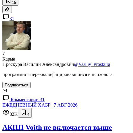
15
31
7
Карма
Проскура Василий Александрович
@Vasiliy_Proskura
программист переквалифицировавшийся в психолога
Подписаться
Комментарии 31
ЕЖЕДНЕВНЫЙ ХАБР | 7 АВГ 2026
82K
4
АКПП Voith не включается выше