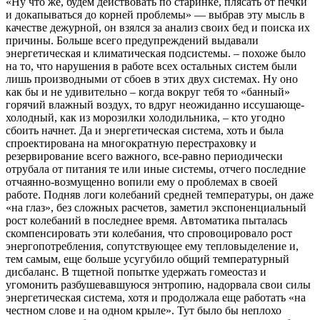
«Ну что же, будем действовать по старинке, плясать от печки
и докапываться до корней проблемы» — выбрав эту мысль в
качестве дежурной, он взялся за анализ своих бед и поиска их
причины. Больше всего предупреждений выдавали
энергетическая и климатическая подсистемы. – похоже было
на то, что нарушения в работе всех остальных систем были
лишь производными от сбоев в этих двух системах. Ну оно
как бы и не удивительно – когда вокруг тебя то «банный»
горячий влажный воздух, то вдруг неожиданно иссушающе-
холодный, как из морозилки холодильника, – кто угодно
сбоить начнет. Да и энергетическая система, хоть и была
спроектирована на многократную перестраховку и
резервирование всего важного, все-равно периодически
отрубала от питания те или иные системы, отчего последние
отчаянно-возмущенно вопили ему о проблемах в своей
работе. Подняв логи колебаний средней температуры, он даже
«на глаз», без сложных расчетов, заметил экспоненциальный
рост колебаний в последнее время. Автоматика пыталась
скомпенсировать эти колебания, что спровоцировало рост
энергопотребления, сопутствующее ему тепловыделение и,
тем самым, еще больше усугубило общий температурный
дисбаланс. В тщетной попытке удержать гомеостаз и
угомонить разбушевавшуюся энтропию, надорвала свои силы
энергетическая система, хотя и продолжала еще работать «на
честном слове и на одном крыле». Тут было бы неплохо