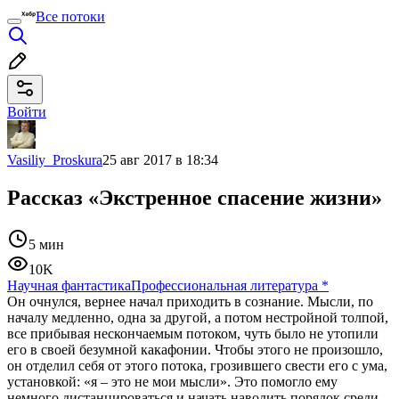
Все потоки
Войти
Vasiliy_Proskura
25 авг 2017 в 18:34
Рассказ «Экстренное спасение жизни»
5 мин
10K
Научная фантастика
Профессиональная литература
*
Он очнулся, вернее начал приходить в сознание. Мысли, по
началу медленно, одна за другой, а потом нестройной толпой,
все прибывая нескончаемым потоком, чуть было не утопили
его в своей безумной какафонии. Чтобы этого не произошло,
он отделил себя от этого потока, грозившего свести его с ума,
установкой: «я – это не мои мысли». Это помогло ему
немного дистанцироваться и начать наводить порядок среди