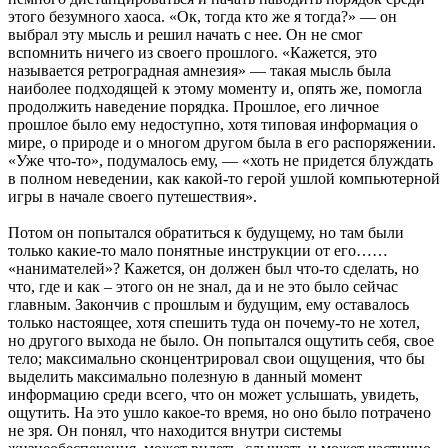
этого безумного хаоса. «Ок, тогда кто же я тогда?» — он
выбрал эту мысль и решил начать с нее. Он не смог
вспомнить ничего из своего прошлого. «Кажется, это
называется ретроградная амнезия» — такая мысль была
наиболее подходящей к этому моменту и, опять же, помогла
продолжить наведение порядка. Прошлое, его личное
прошлое было ему недоступно, хотя типовая информация о
мире, о природе и о многом другом была в его распоряжении.
«Уже что-то», подумалось ему, — «хоть не придется блуждать
в полном неведении, как какой-то герой ушлой компьютерной
игры в начале своего путешествия».
Потом он попытался обратиться к будущему, но там были
только какие-то мало понятные инструкции от его……
«нанимателей»? Кажется, он должен был что-то сделать, но
что, где и как – этого он не знал, да и не это было сейчас
главным. Закончив с прошлым и будущим, ему оставалось
только настоящее, хотя спешить туда он почему-то не хотел,
но другого выхода не было. Он попытался ощутить себя, свое
тело; максимально сконцентрировал свои ощущения, что бы
выделить максимально полезную в данный момент
информацию среди всего, что он может услышать, увидеть,
ощутить. На это ушло какое-то время, но оно было потрачено
не зря. Он понял, что находится внутри системы