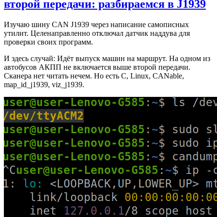
второй передачи: разбираемся в J1939
Изучаю шину CAN J1939 через написание самописных
утилит. Целенаправленно отключал датчик наддува для
проверки своих программ.
И здесь случай: Идёт выпуск машин на маршрут. На одном из
автобусов АКПП не включается выше второй передачи.
Сканера нет читать нечем. Но есть C, Linux, CANable,
map_id_j1939, viz_j1939.