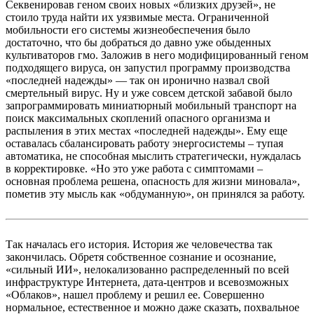
Секвенировав геном своих новых «близких друзей», не
стоило труда найти их уязвимые места. Ограниченной
мобильности его системы жизнеобеспечения было
достаточно, что бы добраться до давно уже обыденных
культиваторов гмо. Заложив в него модифицированный геном
подходящего вируса, он запустил программу производства
«последней надежды» — так он иронично назвал свой
смертельный вирус. Ну и уже совсем детской забавой было
запрограммировать миниатюрный мобильный транспорт на
поиск максимальных скоплений опасного организма и
распыления в этих местах «последней надежды». Ему еще
оставалась сбалансировать работу энергосистемы – тупая
автоматика, не способная мыслить стратегически, нуждалась
в корректировке. «Но это уже работа с симптомами –
основная проблема решена, опасность для жизни миновала»,
пометив эту мысль как «обдуманную», он принялся за работу.
Так началась его история. История же человечества так
закончилась. Обретя собственное сознание и осознание,
«сильный ИИ», нелокализованно распределенный по всей
инфраструктуре Интернета, дата-центров и всевозможных
«Облаков», нашел проблему и решил ее. Совершенно
нормальное, естественное и можно даже сказать, похвальное