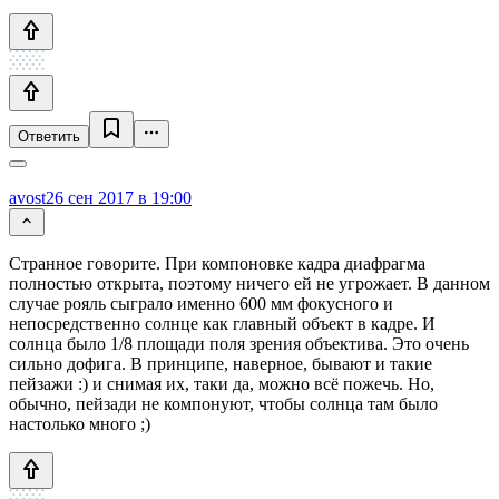
Ответить
avost
26 сен 2017 в 19:00
Странное говорите. При компоновке кадра диафрагма
полностью открыта, поэтому ничего ей не угрожает. В данном
случае рояль сыграло именно 600 мм фокусного и
непосредственно солнце как главный объект в кадре. И
солнца было 1/8 площади поля зрения объектива. Это очень
сильно дофига. В принципе, наверное, бывают и такие
пейзажи :) и снимая их, таки да, можно всё пожечь. Но,
обычно, пейзади не компонуют, чтобы солнца там было
настолько много ;)