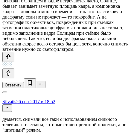
пейзажи с Солнцем в кадре встречаются часто, Солнце,
бывает, занимает заметную площадь кадра, а компоновка
кадра — довольно много времени — так что пластиковую
диафрагму если не прожжет — то покоробит. А на
фотографиях объективов, повреждённых при съёмках
затмения пластиковые диафрагмы поплавились не сильно,
видимо заполнение кадра Солнцем при съёмке было
небольшим. Так что, если бы диафрагма была стальной —
объектив скорее всего остался бы цел, хотя, конечно снимать
затмение нужно со светофильтром.
Ответить
Silvatis
26 сен 2017 в 18:52
думается, снимали все таки с использованием сильного
телевика\ телескопа, которые стали причиной поломки, а не
"штатный" режим.