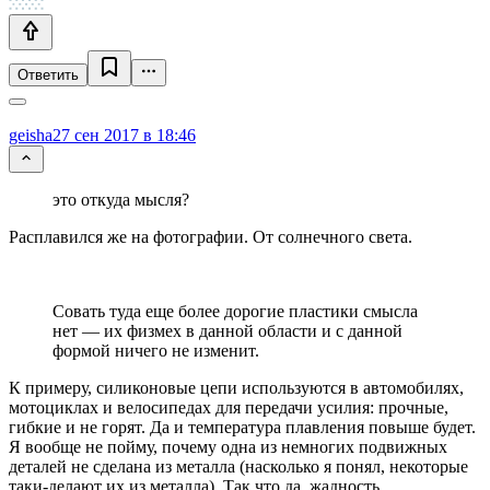
Ответить
geisha
27 сен 2017 в 18:46
это откуда мысля?
Расплавился же на фотографии. От солнечного света.
Совать туда еще более дорогие пластики смысла
нет — их физмех в данной области и с данной
формой ничего не изменит.
К примеру, силиконовые цепи используются в автомобилях,
мотоциклах и велосипедах для передачи усилия: прочные,
гибкие и не горят. Да и температура плавления повыше будет.
Я вообще не пойму, почему одна из немногих подвижных
деталей не сделана из металла (насколько я понял, некоторые
таки-делают их из металла). Так что да, жадность.