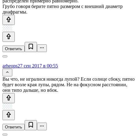
распределён примерно равномерно.
Грубо говоря берите пятно размером с внешний диаметр
диафрагмы.
Ответить
arheops
27 сен 2017 в 00:55
Вы что, не игралися никогда лупой? Если солнце сбоку, пятно
будет возле края лупы, рядом. Не на фокусном расстоянии,
они типо дальше, но вбок.
Ответить