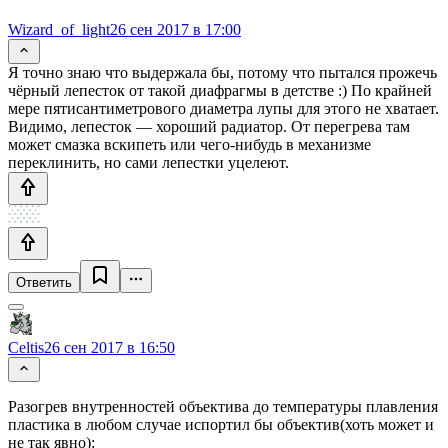
Wizard_of_light
26 сен 2017 в 17:00
Я точно знаю что выдержала бы, потому что пытался прожечь
чёрный лепесток от такой диафрагмы в детстве :) По крайней
мере пятисантиметрового диаметра лупы для этого не хватает.
Видимо, лепесток — хороший радиатор. От перегрева там
может смазка вскипеть или чего-нибудь в механизме
переклинить, но сами лепестки уцелеют.
Ответить
Celtis
26 сен 2017 в 16:50
Разогрев внутренностей объектива до температуры плавления
пластика в любом случае испортил бы объектив(хоть может и
не так явно):