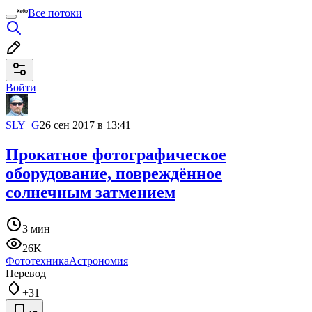
Все потоки
Войти
SLY_G
26 сен 2017 в 13:41
Прокатное фотографическое
оборудование, повреждённое
солнечным затмением
3 мин
26K
Фототехника
Астрономия
Перевод
+31