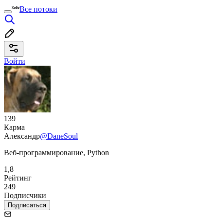
Все потоки
Войти
139
Карма
Александр
@DaneSoul
Веб-программирование, Python
1,8
Рейтинг
249
Подписчики
Подписаться