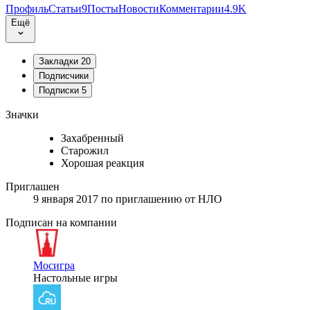
Профиль
Статьи
9
Посты
Новости
Комментарии
4.9K
Ещё
Закладки
20
Подписчики
Подписки
5
Значки
Захабренный
Старожил
Хорошая реакция
Приглашен
9 января 2017
по приглашению от
НЛО
Подписан на компании
Мосигра
Настольные игры