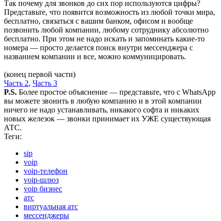
Так почему для звонков до сих пор используются цифры?
Представьте, что появится возможность из любой точки мира,
бесплатно, связаться с вашим банком, офисом и вообще
позвонить любой компании, любому сотруднику абсолютно
бесплатно. При этом не надо искать и запоминать какие-то
номера — просто делается поиск внутри мессенджера с
названием компании и все, можно коммуницировать.
(конец первой части)
Часть 2
,
Часть 3
P.S.
Более простое объяснение — представьте, что с WhatsApp
вы можете звонить в любую компанию и в этой компании
ничего не надо устанавливать, никакого софта и никаких
новых железок — звонки принимает их УЖЕ существующая
АТС.
Теги:
sip
voip
voip-телефон
voip-шлюз
voip бизнес
атс
виртуальная атс
мессенджеры