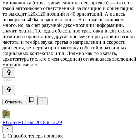
миниколонка (структурная единица неокортекса) — это вот
такой автоэнкодер ответственный за позицию и ориентацию,
то выходит 120х120 позиций и 40 ориентаций. А на весь
неокортекс 400млн. миниколонок. Это тоже не слишком
много, но, за счет разумной декомпозиции информации,
значит, хватит. Т.е. одна область про трактовки в контекстах
позиции и ориентации, другая про звуки при условии разной
частоты и тембра звука, третья о направлении и скорости
движения, четвертая про трактовку событий в различных
социальных контекстах и т.п. Должно как-то хватать,
архитектура (т.е. кто с чем соединен) оттачивалась эволюцией
миллионами лет.
Ответить
RGrimov
17 авг 2018 в 12:29
1. Спасибо, теперь понятнее.