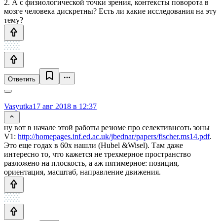
2. А с физиологической точки зрения, контексты поворота в
мозге человека дискретны? Есть ли какие исследования на эту
тему?
Ответить
Vasyutka
17 авг 2018 в 12:37
ну вот в начале этой работы резюме про селективнсоть зоны
V1:
http://homepages.inf.ed.ac.uk/jbednar/papers/fischer.ms14.pdf
.
Это еще годах в 60х нашли (Hubel &Wisel). Там даже
интересно то, что кажется не трехмерное пространство
разложено на плоскость, а аж пятимерное: позиция,
ориентация, масштаб, направление движения.