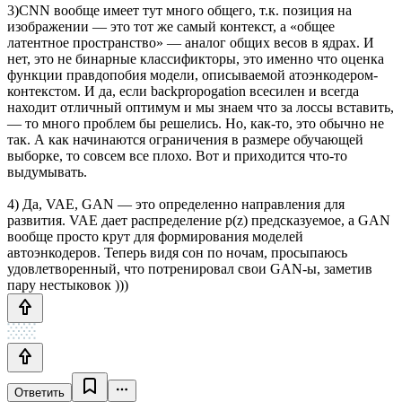
3)CNN вообще имеет тут много общего, т.к. позиция на
изображении — это тот же самый контекст, а «общее
латентное пространство» — аналог общих весов в ядрах. И
нет, это не бинарные классификторы, это именно что оценка
функции правдопобия модели, описываемой атоэнкодером-
контекстом. И да, если backpropogation всесилен и всегда
находит отличный оптимум и мы знаем что за лоссы вставить,
— то много проблем бы решелись. Но, как-то, это обычно не
так. А как начинаются ограничения в размере обучающей
выборке, то совсем все плохо. Вот и приходится что-то
выдумывать.
4) Да, VAE, GAN — это определенно направления для
развития. VAE дает распределение p(z) предсказуемое, а GAN
вообще просто крут для формирования моделей
автоэнкодеров. Теперь видя сон по ночам, просыпаюсь
удовлетворенный, что потренировал свои GAN-ы, заметив
пару нестыковок )))
Ответить