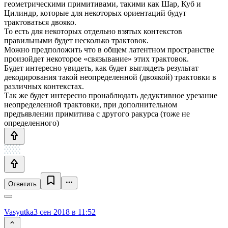
геометрическими примитивами, такими как Шар, Куб и
Цилиндр, которые для некоторых ориентаций будут
трактоваться двояко.
То есть для некоторых отдельно взятых контекстов
правильными будет несколько трактовок.
Можно предположить что в общем латентном пространстве
произойдет некоторое «связывание» этих трактовок.
Будет интересно увидеть, как будет выглядеть результат
декодирования такой неопределенной (двоякой) трактовки в
различных контекстах.
Так же будет интересно пронаблюдать дедуктивное урезание
неопределенной трактовки, при дополнительном
предъявлении примитива с другого ракурса (тоже не
определенного)
Ответить
Vasyutka
3 сен 2018 в 11:52