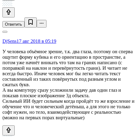
Ответить
DjSens
17 авг 2018 в 05:19
У человека объёмное зрение, т.к. два глаза, поэтому он сперва
ощутит форму кубика и его ориентацию в пространстве, а
потом уже начнёт вникать что там на гранях написано (с
поправкой на наклон и перевёрнутость грани). И читает не
всегда быстро. Иначе человек мог бы легко читать текст
составленный из таких повёрнутых под разным углом и
сжатых букв.
А вы компутеру сразу усложнили задачу дав один глаз и
показав плоское изображение 3д объекта.
Сильный ИИ будет сильным когда пройдёт то же взросление и
обучение что и человеческий детёныш, а для этого не только
софт нужен, но тело, взаимодействующее с реальностью
(можно на первых порах виртуальные)