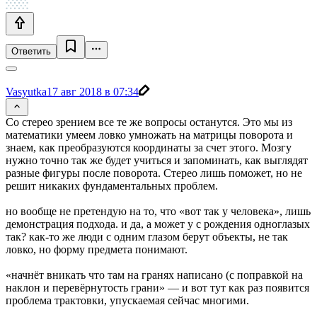
Ответить
Vasyutka
17 авг 2018 в 07:34
Со стерео зрением все те же вопросы останутся. Это мы из
математики умеем ловко умножать на матрицы поворота и
знаем, как преобразуются координаты за счет этого. Мозгу
нужно точно так же будет учиться и запоминать, как выглядят
разные фигуры после поворота. Стерео лишь поможет, но не
решит никаких фундаментальных проблем.
но вообще не претендую на то, что «вот так у человека», лишь
демонстрация подхода. и да, а может у с рождения одноглазых
так? как-то же люди с одним глазом берут объекты, не так
ловко, но форму предмета понимают.
«начнёт вникать что там на гранях написано (с поправкой на
наклон и перевёрнутость грани» — и вот тут как раз появится
проблема трактовки, упускаемая сейчас многими.