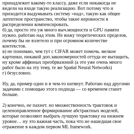
принадлежит какому-то классу, даже если никакогда не
видели на входе такую реализацию. Вот потому что и
приходится выдумывать систему «над», такую как общее
латентное пространство, чтобы такие неровности в
распределении компенсировать.
б) да, просто это уж много выч.мощности и GPU памяти
нужно. работаю над этим. Не вижу теоретических пределов,
почему бы не взлетело и при огромном количестве
контекстов.
в) не понимаю, чем тут с CIFAR может помочь. мелкие
картинки, никакой доп.закономерностей оттуда не вытащить,
ну кроме аффиных преобрвазоний (а это уже очень много
работ было на эту тему, те же Spatial Neural Networks)
г) безусловно.
Ну, да, пример один и в чем-то натянут. Работаю над другими
задачами с помощью этого подхода — со временем станет
больше.
2) конечно, не пахнет. но множественность трактовок и
целеноправленное формирование абстрактных моделей,
которые позволяют выбрать лучшую трактовку на нижнем
уровне… ну это важная часть, пока что не нашедшая свое
отражение в каждом первом ML framework.