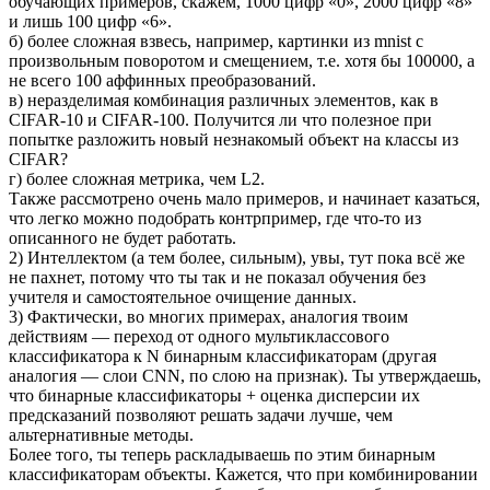
обучающих примеров, скажем, 1000 цифр «0», 2000 цифр «8»
и лишь 100 цифр «6».
б) более сложная взвесь, например, картинки из mnist с
произвольным поворотом и смещением, т.е. хотя бы 100000, а
не всего 100 аффинных преобразований.
в) неразделимая комбинация различных элементов, как в
CIFAR-10 и CIFAR-100. Получится ли что полезное при
попытке разложить новый незнакомый объект на классы из
CIFAR?
г) более сложная метрика, чем L2.
Также рассмотрено очень мало примеров, и начинает казаться,
что легко можно подобрать контрпример, где что-то из
описанного не будет работать.
2) Интеллектом (а тем более, сильным), увы, тут пока всё же
не пахнет, потому что ты так и не показал обучения без
учителя и самостоятельное очищение данных.
3) Фактически, во многих примерах, аналогия твоим
действиям — переход от одного мультиклассового
классификатора к N бинарным классификаторам (другая
аналогия — слои CNN, по слою на признак). Ты утверждаешь,
что бинарные классификаторы + оценка дисперсии их
предсказаний позволяют решать задачи лучше, чем
альтернативные методы.
Более того, ты теперь раскладываешь по этим бинарным
классификаторам объекты. Кажется, что при комбинировании