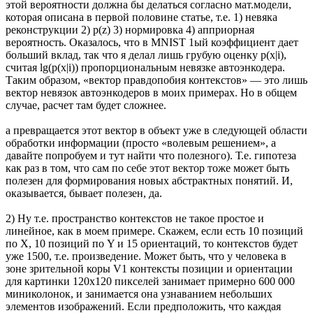
этой вероятности должна бы делаться согласно мат.модели,
которая описана в первой половине статье, т.е. 1) невяка
реконструкции 2) p(z) 3) нормировка 4) апприорная
вероятность. Оказалось, что в MNIST 1ый коэффициент дает
больший вклад, так что я делал лишь грубую оценку p(x|i),
считая lg(p(x|i)) пропорциональным невязке автоэнкодера.
Таким образом, «вектор правдопобия контекстов» — это лишь
вектор невязок автоэнкодеров в моих примерах. Но в общем
случае, расчет там будет сложнее.
а превращается этот вектор в объект уже в следующей области
обработки информации (просто «волевым решением», а
давайте попробуем и тут найти что полезного). Т.е. гипотеза
как раз в том, что сам по себе этот вектор тоже может быть
полезен для формирования новых абстрактных понятий. И,
оказывается, бывает полезен, да.
2) Ну т.е. пространство контекстов не такое простое и
линейное, как в моем примере. Скажем, если есть 10 позиций
по X, 10 позиций по Y и 15 ориентаций, то контекстов будет
уже 1500, т.е. произведение. Может быть, что у человека в
зоне зрительной коры V1 контексты позиции и ориентации
для картинки 120х120 пикселей занимает примерно 600 000
миниколонок, и занимается она узнаванием небольших
элементов изображений. Если предположить, что каждая