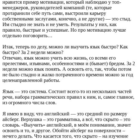
нравится пример мотивации, который наблюдаю у топ-
менеджеров, руководителей компаний (те, которые
протаранили себе путь сами, выстроили карьеру
собственными заслугами, конечно, а не другие) — это стыд.
Им стыдно не знать и не уметь. Результаты у них, как
правило, быстрые и успешные. Но про мотивацию лучше
отдельно поговорить…
Итак, теперь по делу, можно ли выучить язык быстро? Как
быстро? За 2 недели можно?
Отвечаю, язык можно учить всю жизнь, со всеми его
прелестями, изъянами, особенностями и (бывает) бредом. За 2
недели можно язык понять. А освоить его, так, чтобы потом
не было стыдно и жалко потраченного времени можно за год
целенаправленной работы.
Язык — это система. Состоит всего-то из нескольких частей
речи, набора грамматических правил к ним, и, самое главное,
из огромного числа слов.
Я имею в виду, что английский — это средний по размеру
айсберг. Верхушка – это грамматика, а всё, что скрыто – это
словарь. «Выучить» английский, в моём понимании, значит
освоить и то, и другое. Обойти айсберг на поверхности –
нечего делать. Что касается того, что скрыто – на изучение