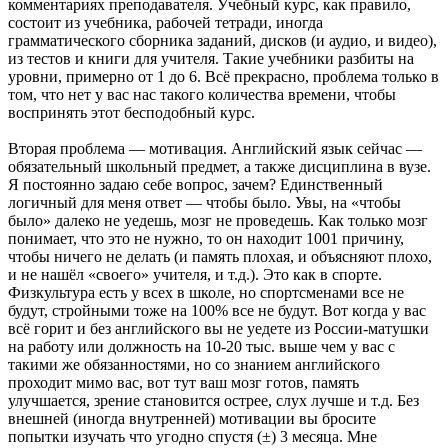
комментариях преподавателя. Учебный курс, как правило,
состоит из учебника, рабочей тетради, иногда
грамматического сборника заданий, дисков (и аудио, и видео),
из тестов и книги для учителя. Такие учебники разбиты на
уровни, примерно от 1 до 6. Всё прекрасно, проблема только в
том, что нет у вас нас такого количества времени, чтобы
воспринять этот бесподобный курс.
Вторая проблема — мотивация. Английский язык сейчас —
обязательный школьный предмет, а также дисциплина в вузе.
Я постоянно задаю себе вопрос, зачем? Единственный
логичный для меня ответ — чтобы было. Увы, на «чтобы
было» далеко не уедешь, мозг не проведешь. Как только мозг
понимает, что это не нужно, то он находит 1001 причину,
чтобы ничего не делать (и память плохая, и объясняют плохо,
и не нашёл «своего» учителя, и т.д.). Это как в спорте.
Физкультура есть у всех в школе, но спортсменами все не
будут, стройными тоже на 100% все не будут. Вот когда у вас
всё горит и без английского вы не уедете из России-матушки
на работу или должность на 10-20 тыс. выше чем у вас с
такими же обязанностями, но со знанием английского
проходит мимо вас, вот тут ваш мозг готов, память
улучшается, зрение становится острее, слух лучше и т.д. Без
внешней (иногда внутренней) мотивации вы бросите
попытки изучать что угодно спустя (±) 3 месяца. Мне