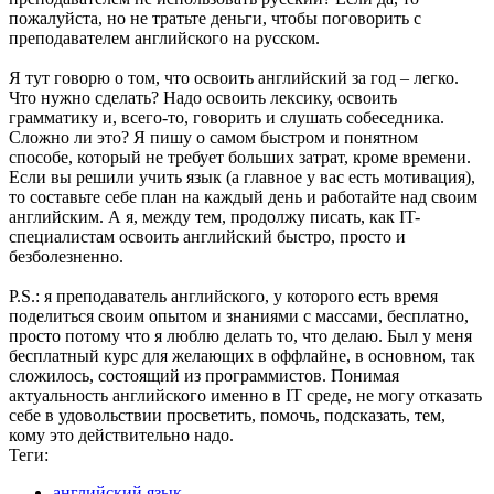
пожалуйста, но не тратьте деньги, чтобы поговорить с
преподавателем английского на русском.
Я тут говорю о том, что освоить английский за год – легко.
Что нужно сделать? Надо освоить лексику, освоить
грамматику и, всего-то, говорить и слушать собеседника.
Сложно ли это? Я пишу о самом быстром и понятном
способе, который не требует больших затрат, кроме времени.
Если вы решили учить язык (а главное у вас есть мотивация),
то составьте себе план на каждый день и работайте над своим
английским. А я, между тем, продолжу писать, как IT-
специалистам освоить английский быстро, просто и
безболезненно.
P.S.: я преподаватель английского, у которого есть время
поделиться своим опытом и знаниями с массами, бесплатно,
просто потому что я люблю делать то, что делаю. Был у меня
бесплатный курс для желающих в оффлайне, в основном, так
сложилось, состоящий из программистов. Понимая
актуальность английского именно в IT среде, не могу отказать
себе в удовольствии просветить, помочь, подсказать, тем,
кому это действительно надо.
Теги:
английский язык