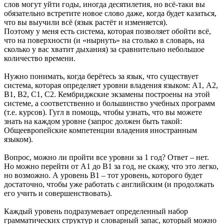
слов могут уйти годы, иногда десятилетия, но всё-таки вы
обязательно встретите новое слово даже, когда будет казаться,
что вы выучили всё (язык растёт и изменяется).
Поэтому у меня есть система, которая позволяет обойти всё,
что на поверхности (и «нырнуть» на столько в словарь, на
сколько у вас хватит дыхания) за сравнительно небольшое
количество времени.
Нужно понимать, когда берётесь за язык, что существует
система, которая определяет уровни владения языком: А1, А2,
В1, В2, С1, С2. Кембриджские экзамены построены на этой
системе, а соответственно и большинство учебных программ
(т.е. курсов). Гугл в помощь, чтобы узнать, что вы можете
знать на каждом уровне (запрос должен быть такой:
Общеевропейские компетенции владения иностранным
языком).
Вопрос, можно ли пройти все уровни за 1 год? Ответ – нет.
Но можно перейти от А1 до В1 за год, не скажу, что это легко,
но возможно. А уровень В1 – тот уровень, которого будет
достаточно, чтобы уже работать с английским (и продолжать
его учить и совершенствовать).
Каждый уровень подразумевает определенный набор
грамматических структур и словарный запас, который можно