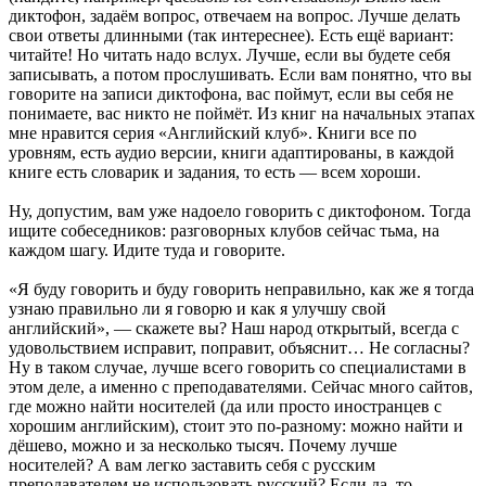
диктофон, задаём вопрос, отвечаем на вопрос. Лучше делать
свои ответы длинными (так интереснее). Есть ещё вариант:
читайте! Но читать надо вслух. Лучше, если вы будете себя
записывать, а потом прослушивать. Если вам понятно, что вы
говорите на записи диктофона, вас поймут, если вы себя не
понимаете, вас никто не поймёт. Из книг на начальных этапах
мне нравится серия «Английский клуб». Книги все по
уровням, есть аудио версии, книги адаптированы, в каждой
книге есть словарик и задания, то есть — всем хороши.
Ну, допустим, вам уже надоело говорить с диктофоном. Тогда
ищите собеседников: разговорных клубов сейчас тьма, на
каждом шагу. Идите туда и говорите.
«Я буду говорить и буду говорить неправильно, как же я тогда
узнаю правильно ли я говорю и как я улучшу свой
английский», — скажете вы? Наш народ открытый, всегда с
удовольствием исправит, поправит, объяснит… Не согласны?
Ну в таком случае, лучше всего говорить со специалистами в
этом деле, а именно с преподавателями. Сейчас много сайтов,
где можно найти носителей (да или просто иностранцев с
хорошим английским), стоит это по-разному: можно найти и
дёшево, можно и за несколько тысяч. Почему лучше
носителей? А вам легко заставить себя с русским
преподавателем не использовать русский? Если да, то