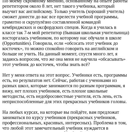
По моему скромному мнению, основанному на опыте работы
репетитором около 8 лет, нет такого учебника, который
выучит вас английскому. Только учитель (хороший учитель)
сможет донести до вас все прелести учебной программы,
грамотно и скрупулёзно составленной командой
кембриджских и оксфордских спецов. Когда я училась в
классе так 7-м мой репетитор (бывшая школьная учительница)
восторгалась учебником, по которому нас обучали в школе
(Opportunities). Говорила, если «обсосать этот учебник до
косточек», то можно спокойно говорить на английском и
больше не учить. На данный момент, спустя много лет, я
задаюсь вопросом, что же она меня не научила «обсасывать»
этот учебник до косточек, чтобы знать всё?
Нет у меня ответа на этот вопрос. Учебники есть, программы
есть, но результатов нет. Сейчас, работая с учениками из
разных школ, которые занимаются по разным программам, я
вижу, нет плохих учебников, есть плохие школьные
методисты, есть недобросовестные учителя, есть лень, есть
неприспособленные для этих прекрасных учебников головы.
На любых курсах, на которые вы пойдёте, вам предложат
заниматься по курсу учебников (прекрасных учебников,
профессиональных, красивых, интересных). Проблема в том,
что любой этот замечательный учебник нуждается в