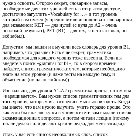
нужно освоить. Открою секрет, словарные запасы,
необходимые для этих уровней есть в открытом доступе,
достаточно загуглить «Vocabulary for …» и тот уровень
который вам нужен (я предпочитаю использовать словарники
для экзаменов: KET — для нулей (c нуля до А2 – очень
неплохой результат), PET (B1) – для тех, кто что-то знал, но
всё забыл).
Допустим, мы нашли и выучили весь словарь для уровня B1,
например, что дальше? Есть ещё секрет, грамматика
необходимая для каждого уровня тоже известна. Если вы
введёте в поиск «grammar for b1», то в скором времени
найдёте, список грамматических тем, которые необходимо
знать на этом уровне (и даже тесты на каждую тему, и
объяснение (но на английском)).
Изначально, для уровня A1-A2 грамматика проста, потом она
«наращивается». Вам нужен список грамматических тем для
того уровня, которым вы загорелись мыслью овладеть. Когда
вы знаете, что вам нужно выучить, учить гораздо проще. Это
как если бы вначале курса в университете вам выдали список
экзаменационных вопросов, а потом читали лекции (почему
так не делают или делают крайне редко, для меня загадка).
Итак, у вас есть список необходимых слов, список