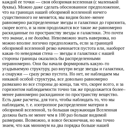
каждой ее точки — своя обозримая вселенная (с маленькой
буквы). Можно даже сделать обоснованное предположение,
что на границах нашей обозримой вселенной ничего
существенного не меняется, мы видим более–менее
равномерно распределенные звезды и галактики до горизонта,
скорее всего, и за ним продолжатся все такие же равномерно
раскиданные по пространству звезды и галактики. Это почти
что
знание
, а не
догадка
. Невозможно знать наверняка, но
можно вполне логично предположить, если за границей
обозримой вселенной резко начинается пустота или, наоборот
какая–то неведомая стена — звезды и галактики с нашей
стороны границы оказались бы распределенными
неравномерно. Они бы начали формировать какую–то
угадываемую структуру, раз внутри везде звезды и галактики,
а снаружи — сразу резко пустота. Но нет, не наблюдаем мы
никакой особой структуры, все довольно равномерно
размазано во все стороны до конца, так что, скорее всего, и за
горизонтом наблюдаемости точно так же продолжается более–
менее равномерно раскиданное по пространству вещество.
Есть даже расчеты, для того, чтобы наблюдать то, что мы
наблюдаем, т. е. изотропное распределение материи в
обозримой вселенной, та большая окружающая Вселенная
должна быть не менее чем в 100 раз больше видимой
размерами. Возможно, и вовсе бесконечная, но мы точно
знаем, что как минимум на два порядка больше нашей