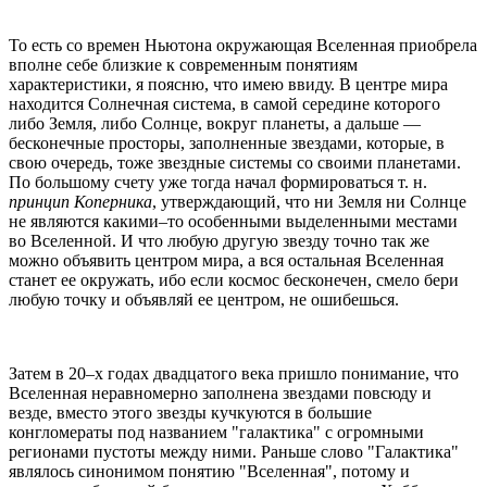
То есть со времен Ньютона окружающая Вселенная приобрела
вполне себе близкие к современным понятиям
характеристики, я поясню, что имею ввиду. В центре мира
находится Солнечная система, в самой середине которого
либо Земля, либо Солнце, вокруг планеты, а дальше —
бесконечные просторы, заполненные звездами, которые, в
свою очередь, тоже звездные системы со своими планетами.
По большому счету уже тогда начал формироваться т. н.
принцип Коперника
, утверждающий, что ни Земля ни Солнце
не являются какими–то особенными выделенными местами
во Вселенной. И что любую другую звезду точно так же
можно объявить центром мира, а вся остальная Вселенная
станет ее окружать, ибо если космос бесконечен, смело бери
любую точку и объявляй ее центром, не ошибешься.
Затем в 20–х годах двадцатого века пришло понимание, что
Вселенная неравномерно заполнена звездами повсюду и
везде, вместо этого звезды кучкуются в большие
конгломераты под названием "галактика" с огромными
регионами пустоты между ними. Раньше слово "Галактика"
являлось синонимом понятию "Вселенная", потому и