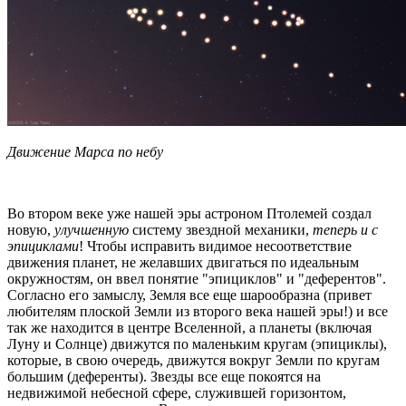
Движение Марса по небу
Во втором веке уже нашей эры астроном Птолемей создал
новую,
улучшенную
систему звездной механики,
теперь и с
эпициклами
! Чтобы исправить видимое несоответствие
движения планет, не желавших двигаться по идеальным
окружностям, он ввел понятие "эпициклов" и "деферентов".
Согласно его замыслу, Земля все еще шарообразна (привет
любителям плоской Земли из второго века нашей эры!) и все
так же находится в центре Вселенной, а планеты (включая
Луну и Солнце) движутся по маленьким кругам (эпициклы),
которые, в свою очередь, движутся вокруг Земли по кругам
большим (деференты). Звезды все еще покоятся на
недвижимой небесной сфере, служившей горизонтом,