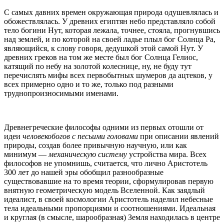
С самых давних времен окружающая природа одушевлялась и
обожествлялась. У древних египтян небо представляло собой
тело богини Нут, которая лежала, точнее, стояла, прогнувшись
над землей, и по которой на своей ладье плыл бог Солнца Ра,
являющийся, к слову говоря, дедушкой этой самой Нут. У
древних греков на том же месте был бог Солнца Гелиос,
катящий по небу на золотой колеснице, ну, не буду тут
перечислять мифы всех первобытных шумеров да ацтеков, у
всех примерно одно и то же, только под разными
труднопроизносимыми именами.
Древнегреческие философы одними из первых отошли от
идеи
человекобогов с песьими головами
при описании явлений
природы, создав более привычную научную, или как
минимум —
механическую систему
устройства мира. Всех
философов не упомнишь, считается, что лично Аристотель
300 лет до нашей эры обобщил разнообразные
существовавшие на то время теории, сформулировав первую
внятную геометрическую модель Вселенной. Как заядлый
идеалист, в своей космологии Аристотель наделил небесные
тела идеальными пропорциями и соотношениями. Идеальная
и круглая (в смысле, шарообразная) Земля находилась в центре