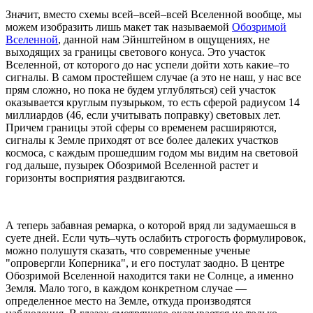
Значит, вместо схемы всей–всей–всей Вселенной вообще, мы
можем изобразить лишь макет так называемой
Обозримой
Вселенной
, данной нам Эйнштейном в ощущениях, не
выходящих за границы светового конуса. Это участок
Вселенной, от которого до нас успели дойти хоть какие–то
сигналы. В самом простейшем случае (а это не наш, у нас все
прям сложно, но пока не будем углубляться) сей участок
оказывается круглым пузырьком, то есть сферой радиусом 14
миллиардов (46, если учитывать поправку) световых лет.
Причем границы этой сферы со временем расширяются,
сигналы к Земле приходят от все более далеких участков
космоса, с каждым прошедшим годом мы видим на световой
год дальше, пузырек Обозримой Вселенной растет и
горизонты восприятия раздвигаются.
А теперь забавная ремарка, о которой вряд ли задумаешься в
суете дней. Если чуть–чуть ослабить строгость формулировок,
можно полушутя сказать, что современные ученые
"опровергли Коперника", и его постулат заодно. В центре
Обозримой Вселенной находится таки не Солнце, а именно
Земля. Мало того, в каждом конкретном случае —
определенное место на Земле, откуда производятся