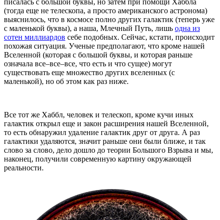
писалась с большой буквы, но затем при помощи Хаббла
(тогда еще не телескопа, а просто американского астронома)
выяснилось, что в космосе полно других галактик (теперь уже
с маленькой буквы), а наша, Млечный Путь, лишь
одна из
сотен миллиардов
себе подобных. Сейчас, кстати, происходит
похожая ситуация. Ученые предполагают, что кроме нашей
Вселенной (которая с большой буквы, и которая раньше
означала все–все–все, что есть и что сущее) могут
существовать еще множество других вселенных (с
маленькой), но об этом как раз ниже.
Все тот же Хаббл, человек и телескоп, кроме кучи иных
галактик открыл еще и закон расширения нашей Вселенной,
то есть обнаружил удаление галактик друг от друга. А раз
галактики удаляются, значит раньше они были ближе, и так
слово за слово, дело дошло до теории Большого Взрыва и мы,
наконец, получили современную картину окружающей
реальности.