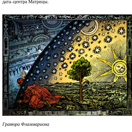
дата–центра Матрицы.
Гравюра Фламмариона