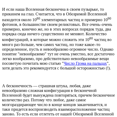
И если наша Вселенная бесконечна в своем пузырьке, то
прикинем на глаз. Считается, что в Обозримой Вселенной
80
90
находится около 10
элементарных частиц и примерно 10
фотонов, в большинстве своем реликтовых. Все очень–очень
примерно, конечно же, но в этих вопросах порядок туда, два
порядка сюда ничего существенно не меняют. Количество
80
конфигураций, в которые можно сложить эти 10
частиц во
много раз больше, чем самих частиц, но тоже какое–то
определенное, пусть и невообразимо огромное число. Однако
понятие "невообразимо" тут не очень уместно, все достаточно
легко вообразимо, про действительно невообразимые вещи
посоветую почитать мою статью "
Число Грэма на пальцах
",
хотя делать это рекомендуется с большой осторожностью (!).
А бесконечность — страшная штука, любая, даже
невообразимо сложная конфигурация в бесконечной
Вселенной будет вынуждена повторяться, причем бесконечное
количество раз. Потому что любое, даже самое
мозгораздирающее число в конце концов заканчивается, и
таки придется воспроизводить взаиморасположение частиц
заново. То есть если отлететь от нашей Обозримой Вселенной