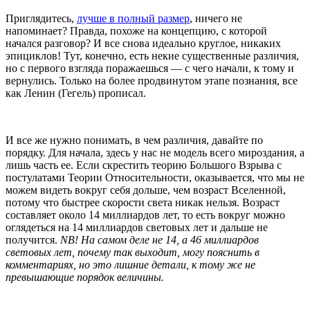
Приглядитесь,
лучше в полный размер
, ничего не
напоминает? Правда, похоже на концепцию, с которой
начался разговор? И все снова идеально круглое, никаких
эпициклов! Тут, конечно, есть некие существенные различия,
но с первого взгляда поражаешься — с чего начали, к тому и
вернулись. Только на более продвинутом этапе познания, все
как Ленин (Гегель) прописал.
И все же нужно понимать, в чем различия, давайте по
порядку. Для начала, здесь у нас не модель всего мироздания, а
лишь часть ее. Если скрестить теорию Большого Взрыва с
постулатами Теории Относительности, оказывается, что мы не
можем видеть вокруг себя дольше, чем возраст Вселенной,
потому что быстрее скорости света никак нельзя. Возраст
составляет около 14 миллиардов лет, то есть вокруг можно
оглядеться на 14 миллиардов световых лет и дальше не
получится.
NB! На самом деле не 14, а 46 миллиардов
световых лет, почему так выходит, могу пояснить в
комментариях, но это лишние детали, к тому же не
превышающие порядок величины.