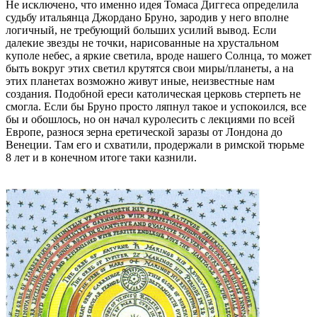
Не исключено, что именно идея Томаса Диггеса определила
судьбу итальянца Джордано Бруно, зародив у него вполне
логичный, не требующий больших усилий вывод. Если
далекие звезды не точки, нарисованные на хрустальном
куполе небес, а яркие светила, вроде нашего Солнца, то может
быть вокруг этих светил крутятся свои миры/планеты, а на
этих планетах возможно живут иные, неизвестные нам
создания. Подобной ереси католическая церковь стерпеть не
смогла. Если бы Бруно просто ляпнул такое и успокоился, все
бы и обошлось, но он начал куролесить с лекциями по всей
Европе, разнося зерна еретической заразы от Лондона до
Венеции. Там его и схватили, продержали в римской тюрьме
8 лет и в конечном итоге таки казнили.