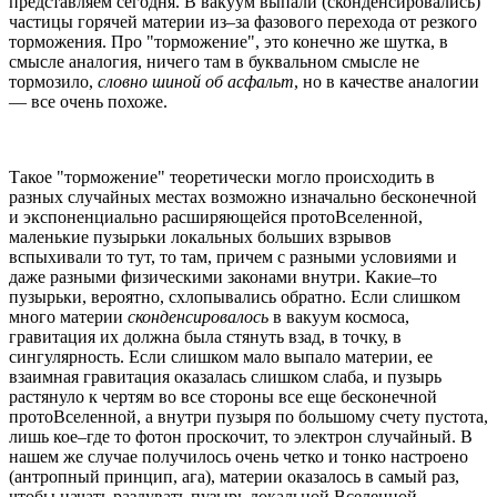
представляем сегодня. В вакуум выпали (сконденсировались)
частицы горячей материи из–за фазового перехода от резкого
торможения. Про "торможение", это конечно же шутка, в
смысле аналогия, ничего там в буквальном смысле не
тормозило,
словно шиной об асфальт
, но в качестве аналогии
— все очень похоже.
Такое "торможение" теоретически могло происходить в
разных случайных местах возможно изначально бесконечной
и экспоненциально расширяющейся протоВселенной,
маленькие пузырьки локальных больших взрывов
вспыхивали то тут, то там, причем с разными условиями и
даже разными физическими законами внутри. Какие–то
пузырьки, вероятно, схлопывались обратно. Если слишком
много материи
сконденсировалось
в вакуум космоса,
гравитация их должна была стянуть взад, в точку, в
сингулярность. Если слишком мало выпало материи, ее
взаимная гравитация оказалась слишком слаба, и пузырь
растянуло к чертям во все стороны все еще бесконечной
протоВселенной, а внутри пузыря по большому счету пустота,
лишь кое–где то фотон проскочит, то электрон случайный. В
нашем же случае получилось очень четко и тонко настроено
(антропный принцип, ага), материи оказалось в самый раз,
чтобы начать раздувать пузырь локальной Вселенной,