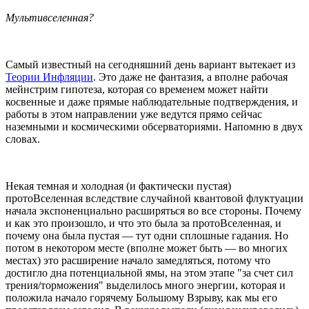
Мультивселенная?
Самый известный на сегодняшний день вариант вытекает из
Теории Инфляции
. Это даже не фантазия, а вполне рабочая
мейнстрим гипотеза, которая со временем может найти
косвенные и даже прямые наблюдательные подтверждения, и
работы в этом направлении уже ведутся прямо сейчас
наземными и космическими обсерваториями. Напомню в двух
словах.
Некая темная и холодная (и фактически пустая)
протоВселенная вследствие случайной квантовой флуктуации
начала экспоненциально расширяться во все стороны. Почему
и как это произошло, и что это была за протоВселенная, и
почему она была пустая — тут одни сплошные гадания. Но
потом в некотором месте (вполне может быть — во многих
местах) это расширение начало замедляться, потому что
достигло дна потенциальной ямы, на этом этапе "за счет сил
трения/торможения" выделилось много энергии, которая и
положила начало горячему Большому Взрыву, как мы его