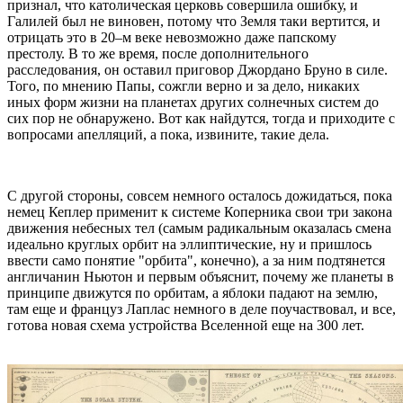
признал, что католическая церковь совершила ошибку, и
Галилей был не виновен, потому что Земля таки вертится, и
отрицать это в 20–м веке невозможно даже папскому
престолу. В то же время, после дополнительного
расследования, он оставил приговор Джордано Бруно в силе.
Того, по мнению Папы, сожгли верно и за дело, никаких
иных форм жизни на планетах других солнечных систем до
сих пор не обнаружено. Вот как найдутся, тогда и приходите с
вопросами апелляций, а пока, извините, такие дела.
С другой стороны, совсем немного осталось дожидаться, пока
немец Кеплер применит к системе Коперника свои три закона
движения небесных тел (самым радикальным оказалась смена
идеально круглых орбит на эллиптические, ну и пришлось
ввести само понятие "орбита", конечно), а за ним подтянется
англичанин Ньютон и первым объяснит, почему же планеты в
принципе движутся по орбитам, а яблоки падают на землю,
там еще и француз Лаплас немного в деле поучаствовал, и все,
готова новая схема устройства Вселенной еще на 300 лет.