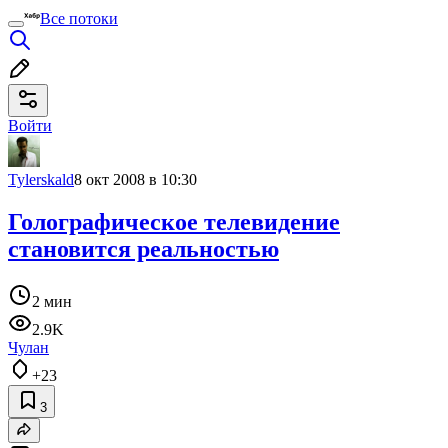
Все потоки
Войти
Tylerskald
8 окт 2008 в 10:30
Голографическое телевидение
становится реальностью
2 мин
2.9K
Чулан
+23
3