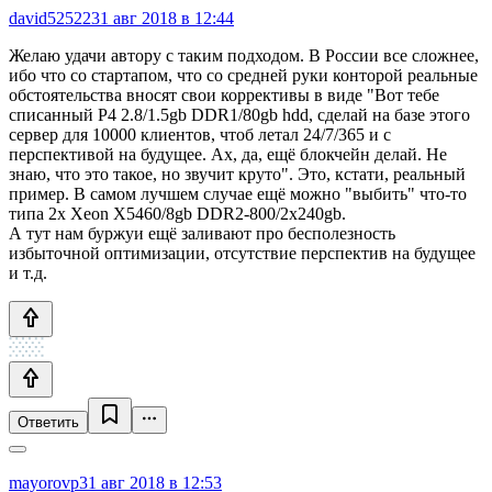
david52522
31 авг 2018 в 12:44
Желаю удачи автору с таким подходом. В России все сложнее,
ибо что со стартапом, что со средней руки конторой реальные
обстоятельства вносят свои коррективы в виде "Вот тебе
списанный P4 2.8/1.5gb DDR1/80gb hdd, сделай на базе этого
сервер для 10000 клиентов, чтоб летал 24/7/365 и с
перспективой на будущее. Ах, да, ещё блокчейн делай. Не
знаю, что это такое, но звучит круто". Это, кстати, реальный
пример. В самом лучшем случае ещё можно "выбить" что-то
типа 2x Xeon X5460/8gb DDR2-800/2x240gb.
А тут нам буржуи ещё заливают про бесполезность
избыточной оптимизации, отсутствие перспектив на будущее
и т.д.
Ответить
mayorovp
31 авг 2018 в 12:53