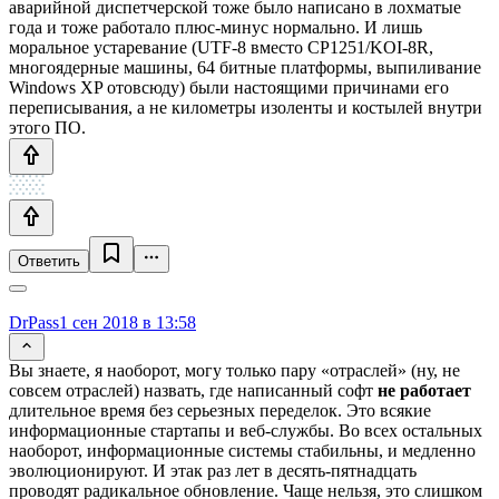
аварийной диспетчерской тоже было написано в лохматые
года и тоже работало плюс-минус нормально. И лишь
моральное устаревание (UTF-8 вместо CP1251/KOI-8R,
многоядерные машины, 64 битные платформы, выпиливание
Windows XP отовсюду) были настоящими причинами его
переписывания, а не километры изоленты и костылей внутри
этого ПО.
Ответить
DrPass
1 сен 2018 в 13:58
Вы знаете, я наоборот, могу только пару «отраслей» (ну, не
совсем отраслей) назвать, где написанный софт
не работает
длительное время без серьезных переделок. Это всякие
информационные стартапы и веб-службы. Во всех остальных
наоборот, информационные системы стабильны, и медленно
эволюционируют. И этак раз лет в десять-пятнадцать
проводят радикальное обновление. Чаще нельзя, это слишком