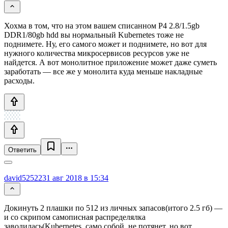
Хохма в том, что на этом вашем списанном P4 2.8/1.5gb
DDR1/80gb hdd вы нормальный Kubernetes тоже не
поднимете. Ну, его самого может и поднимете, но вот для
нужного количества микросервисов ресурсов уже не
найдется. А вот монолитное приложение может даже суметь
заработать — все же у монолита куда меньше накладные
расходы.
Ответить
david52522
31 авг 2018 в 15:34
Докинуть 2 плашки по 512 из личных запасов(итого 2.5 гб) —
и со скрипом самописная распределялка
заводилась(Kubernetes, само собой, не потянет, но вот