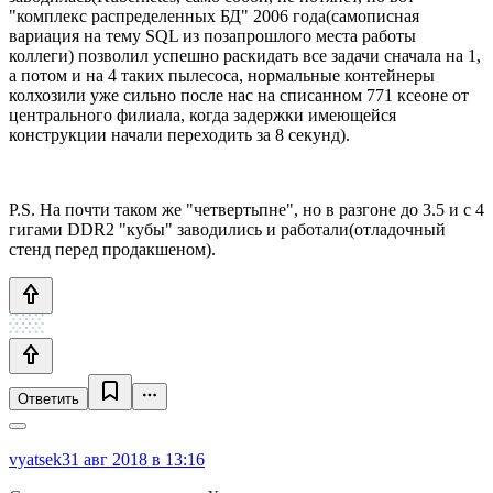
"комплекс распределенных БД" 2006 года(самописная
вариация на тему SQL из позапрошлого места работы
коллеги) позволил успешно раскидать все задачи сначала на 1,
а потом и на 4 таких пылесоса, нормальные контейнеры
колхозили уже сильно после нас на списанном 771 ксеоне от
центрального филиала, когда задержки имеющейся
конструкции начали переходить за 8 секунд).
P.S. На почти таком же "четвертьпне", но в разгоне до 3.5 и с 4
гигами DDR2 "кубы" заводились и работали(отладочный
стенд перед продакшеном).
Ответить
vyatsek
31 авг 2018 в 13:16