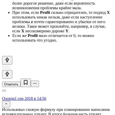
более дорогое решение, даже если вероятность
возникновения проблемы крайне мала.
При этом, если
Profit
сильно отрицателен, то подход
X
использовать никак нельзя, даже если наступление
проблемы
z
почти гарантированно и убытки от него
велики. Такое может произойти, например, в случае,
если
X
несоизмеримо дороже
Y
.
Если же
Profit
мало отличается от 0, то можно
использовать что угодно.
Ответить
Oxoron
1 сен 2018 в 14:56
Использовал схожую формулу при планировании написания
вспомогательных утилит. В итоге большая часть утилит