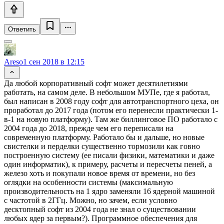
Ответить
Areso
1 сен 2018 в 12:15
Да любой корпоративный софт может десятилетиями
работать, на самом деле. В небольшом МУПе, где я работал,
был написан в 2008 году софт для автотранспортного цеха, он
проработал до 2017 года (потом его перенесли практически 1-
в-1 на новую платформу). Там же биллинговое ПО работало с
2004 года до 2018, прежде чем его переписали на
современную платформу. Работало бы и дальше, но новые
свистелки и перделки существенно тормозили как говно
построенную систему (ее писали физики, математики и даже
один информатик), к примеру, расчеты и пересчеты пеней, а
железо хоть и покупали новое время от времени, но без
оглядки на особенности системы (максимальную
производительность на 1 ядро заменяли 16 ядерной машиной
с частотой в 2ГГц. Можно, но зачем, если условно
десктопный софт из 2004 года не знал о существовании
любых ядер за первым?). Программное обеспечения для