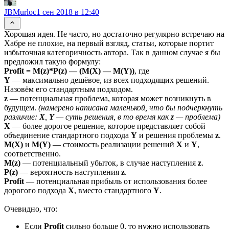
JBMurloc
1 сен 2018 в 12:40
Хорошая идея. Не часто, но достаточно регулярно встречаю на
Хабре не плохие, на первый взгляд, статьи, которые портит
избыточная категоричность автора. Так в данном случае я бы
предложил такую формулу:
Profit = M(z)*P(z) — (M(X) — M(Y))
, где
Y
— максимально дешёвое, из всех подходящих решений.
Назовём его стандартным подходом.
z
— потенциальная проблема, которая может возникнуть в
будущем.
(намерено написана маленькой, что бы подчеркнуть
различие:
X
,
Y
— суть решения, в то время как
z
— проблема)
X
— более дорогое решение, которое представляет собой
объединение стандартного подхода
Y
и решения проблемы
z
.
M(X)
и
M(Y)
— стоимость реализации решений
X
и
Y
,
соответственно.
M(z)
— потенциальный убыток, в случае наступления
z
.
P(z)
— вероятность наступления
z
.
Profit
— потенциальная прибыль от использования более
дорогого подхода
X
, вместо стандартного
Y
.
Очевидно, что:
Если
Profit
сильно больше 0, то нужно использовать