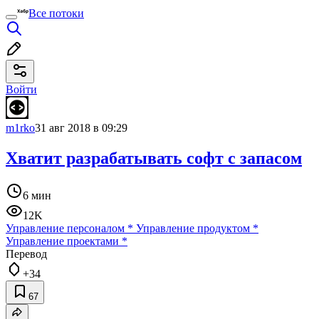
Все потоки
Войти
m1rko
31 авг 2018 в 09:29
Хватит разрабатывать софт с запасом
6 мин
12K
Управление персоналом
*
Управление продуктом
*
Управление проектами
*
Перевод
+34
67