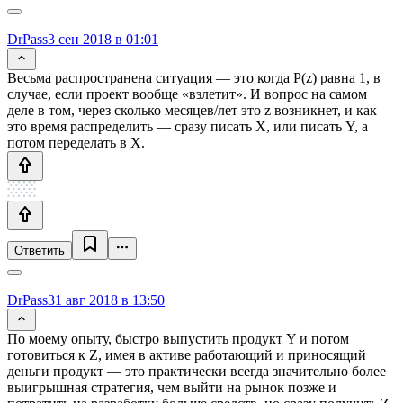
DrPass
3 сен 2018 в 01:01
Весьма распространена ситуация — это когда P(z) равна 1, в
случае, если проект вообще «взлетит». И вопрос на самом
деле в том, через сколько месяцев/лет это z возникнет, и как
это время распределить — сразу писать X, или писать Y, а
потом переделать в X.
Ответить
DrPass
31 авг 2018 в 13:50
По моему опыту, быстро выпустить продукт Y и потом
готовиться к Z, имея в активе работающий и приносящий
деньги продукт — это практически всегда значительно более
выигрышная стратегия, чем выйти на рынок позже и