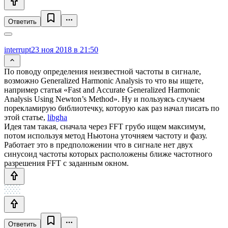
Ответить
interrupt
23 ноя 2018 в 21:50
По поводу определения неизвестной частоты в сигнале,
возможно Generalized Harmonic Analysis то что вы ищете,
например статья «Fast and Accurate Generalized Harmonic
Analysis Using Newton’s Method». Ну и пользуясь случаем
порекламирую библиотечку, которую как раз начал писать по
этой статье,
libgha
Идея там такая, сначала через FFT грубо ищем максимум,
потом используя метод Ньютона уточняем частоту и фазу.
Работает это в предположении что в сигнале нет двух
синусоид частоты которых расположены ближе частотного
разрешения FFT с заданным окном.
Ответить