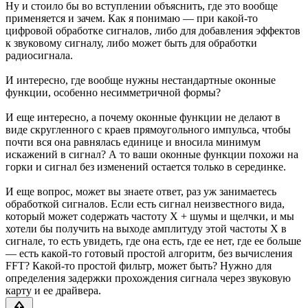
Ну и стоило бы во вступлении объяснить, где это вообще
применяется и зачем. Как я понимаю — при какой-то
цифровой обработке сигналов, либо для добавления эффектов
к звуковому сигналу, либо может быть для обработки
радиосигнала.
И интересно, где вообще нужны нестандартные оконные
функции, особенно несимметричной формы?
И еще интересно, а почему оконные функции не делают в
виде скругленного с краев прямоугольного импульса, чтобы
почти вся она равнялась единице и вносила минимум
искажений в сигнал? А то ваши оконные функции похожи на
горки и сигнал без изменений остается только в серединке.
И еще вопрос, может вы знаете ответ, раз уж занимаетесь
обработкой сигналов. Если есть сигнал неизвестного вида,
который может содержать частоту X + шумы и щелчки, и мы
хотели бы получить на выходе амплитуду этой частоты X в
сигнале, то есть увидеть, где она есть, где ее нет, где ее больше
— есть какой-то готовый простой алгоритм, без вычисления
FFT? Какой-то простой фильтр, может быть? Нужно для
определения задержки прохождения сигнала через звуковую
карту и ее драйвера.