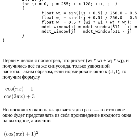
	for (i = 0, j = 255; i < 128; i++, j--) 

	{

		float wi = sin(((i + 0.5) / 256.0 - 0.5) * M_PI) + 1.0;

		float wj = sin(((j + 0.5) / 256.0 - 0.5) * M_PI) + 1.0;

		float w  = 0.5 * (wi * wi + wj * wj);

		mdct_window[i] = mdct_window[511 - i] = wi / w;

		mdct_window[j] = mdct_window[511 - j] = wj / w;

	}

}
Первым делом я посмотрел, что рисует (wi * wi + wj * wj), и
получилась всё та же синусоида, только удвоенной
частоты.Таким образом, если нормировать окно к (-1,1), то
получим формулу
Но поскольку окно накладывается два раза — то итоговое
окно будет представлять из себя произведение входного окна
на выходное, а именно