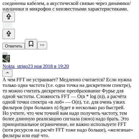
соединены кабелем, а акустической связью через динамики/
наушники и микрофон с неизвестными характеристиками.
Ответить
Nokta_strigo
23 ноя 2018 в 19:20
А чем FFT не устраивает? Медленно считается? Если нужна
только одна частота (т.е. одна точка на дискретном спектре),
то можно считать дискретное преобразование Фурье для
одной частоты. Сложность FFT — O(n * log (n)), а расчёта
одной точки спектра «в лоб» — O(n), т.е. для очень узких
фильтров (при больших n) будет в несколько раз быстрей.
Но учтите, что чем точней вам надо получить частоту, тем
более длинную реализацию сигнала (окно) надо брать. Это
принципиальное ограничение, не важно используете FFT
(хотя ресурсов на расчёт FFT тоже надо больше), «железные»
фильтры или ещё что.