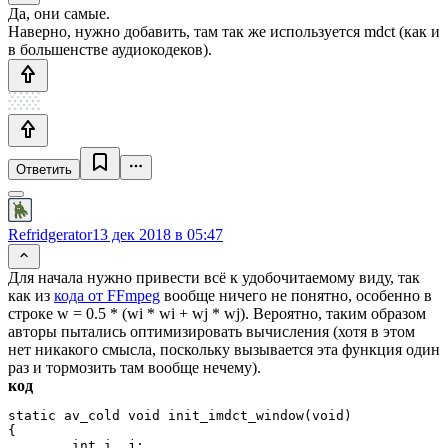
Да, они самые.
Наверно, нужно добавить, там так же используется mdct (как и
в большенстве аудиокодеков).
Ответить
Refridgerator
13 дек 2018 в 05:47
Для начала нужно привести всё к удобочитаемому виду, так
как из
кода от FFmpeg
вообще ничего не понятно, особенно в
строке w = 0.5 * (wi * wi + wj * wj). Вероятно, таким образом
авторы пытались оптимизировать вычисления (хотя в этом
нет никакого смысла, поскольку вызывается эта функция один
раз и тормозить там вообще нечему).
код
static av_cold void init_imdct_window(void)

{

	int i, j;
