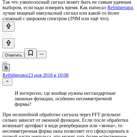
Так что узкополосный сигнал может быть не самым удачным
выбором, если надо измерять время. Как написал
Refridgerator
,
лучше мощный импульсный сигнал или какой-то более
сложный с широким спектром (ЛЧМ или ещё что).
Ответить
Refridgerator
23 ноя 2018 в 10:08
И интересно, где вообще нужны нестандартные
оконные функции, особенно несимметричной
формы?
При нелинейной обработке сигнала через FFT результат
сильно зависит от оконной функции. Если после обработки
возникает артефакт в виде реверберации или «звона», то
несимметричная форма окна позволяет его сфокусировать в
правой части импульса, что может дать более естественное