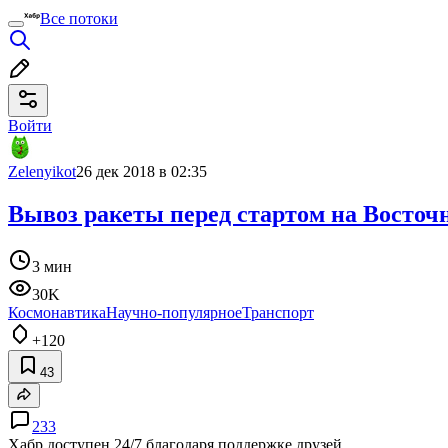
Все потоки
Войти
Zelenyikot
26 дек 2018 в 02:35
Вывоз ракеты перед стартом на Восточ
3 мин
30K
Космонавтика
Научно-популярное
Транспорт
+120
43
233
Хабр доступен 24/7 благодаря поддержке друзей