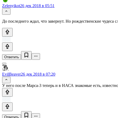
Zelenyikot
26 дек 2018 в 05:51
До последнего ждал, что завернут. Но рождественские чудеса с
Ответить
EvilBeaver
26 дек 2018 в 07:20
У него после Марса-3 теперь и в НАСА знакомые есть, известно
Ответить