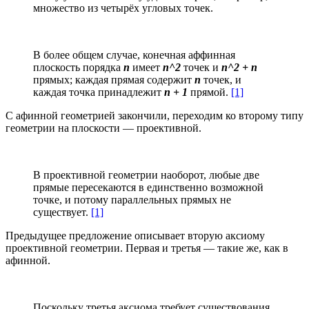
множество из четырёх угловых точек.
В более общем случае, конечная аффинная
плоскость порядка
n
имеет
n^2
точек и
n^2 + n
прямых; каждая прямая содержит
n
точек, и
каждая точка принадлежит
n + 1
прямой.
[1]
С афинной геометрией закончили, переходим ко второму типу
геометрии на плоскости — проективной.
В проективной геометрии наоборот, любые две
прямые пересекаются в единственно возможной
точке, и потому параллельных прямых не
существует.
[1]
Предыдущее предложение описывает вторую аксиому
проективной геометрии. Первая и третья — такие же, как в
афинной.
Поскольку третья аксиома требует существования