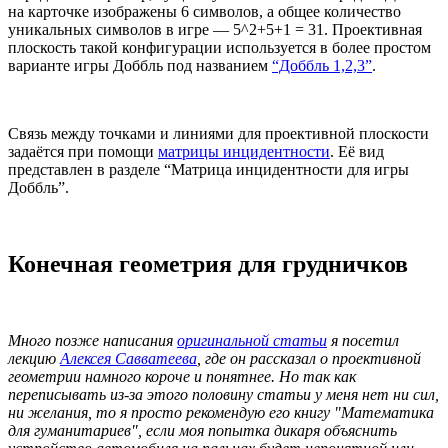
на карточке изображены 6 символов, а общее количество
уникальных символов в игре — 5^2+5+1 = 31. Проективная
плоскость такой конфигурации используется в более простом
варианте игры Доббль под названием
“Доббль 1,2,3”
.
Связь между точками и линиями для проективной плоскости
задаётся при помощи
матрицы инцидентности
. Её вид
представлен в разделе “Матрица инцидентности для игры
Доббль”.
Конечная геометрия для грудничков
Много позже написания
оригинальной статьи
я посетил
лекцию
Алексея Савватеева
, где он рассказал о проективной
геометрии намного короче и понятнее. Но так как
переписывать из-за этого половину статьи у меня нет ни сил,
ни желания, то я просто рекомендую его книгу "Математика
для гуманитариев", если моя попытка дикаря объяснить