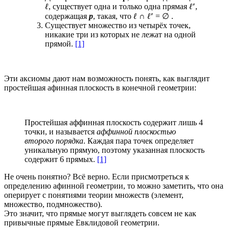
ℓ
, существует одна и только одна прямая
ℓ′
,
содержащая
p
, такая, что
ℓ
∩
ℓ′
= ∅ .
Существует множество из четырёх точек,
никакие три из которых не лежат на одной
прямой.
[1]
Эти аксиомы дают нам возможность понять, как выглядит
простейшая афинная плоскость в конечной геометрии:
Простейшая аффинная плоскость содержит лишь 4
точки, и называется
аффинной плоскостью
второго порядка
. Каждая пара точек определяет
уникальную прямую, поэтому указанная плоскость
содержит 6 прямых.
[1]
Не очень понятно? Всё верно. Если присмотреться к
определению афинной геометрии, то можно заметить, что она
оперирует с понятиями теории множеств (элемент,
множество, подмножество).
Это значит, что прямые могут выглядеть совсем не как
привычные прямые Евклидовой геометрии.