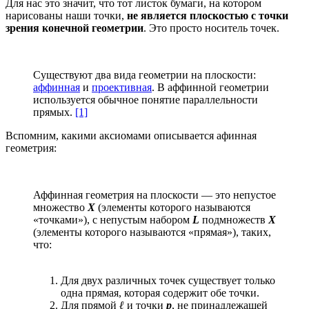
Для нас это значит, что тот листок бумаги, на котором
нарисованы наши точки,
не является плоскостью с точки
зрения конечной геометрии
. Это просто носитель точек.
Существуют два вида геометрии на плоскости:
аффинная
и
проективная
. В аффинной геометрии
используется обычное понятие параллельности
прямых.
[1]
Вспомним, какими аксиомами описывается афинная
геометрия:
Аффинная геометрия на плоскости — это непустое
множество
X
(элементы которого называются
«точками»), с непустым набором
L
подмножеств
X
(элементы которого называются «прямая»), таких,
что:
Для двух различных точек существует только
одна прямая, которая содержит обе точки.
Для прямой
ℓ
и точки
p
, не принадлежащей