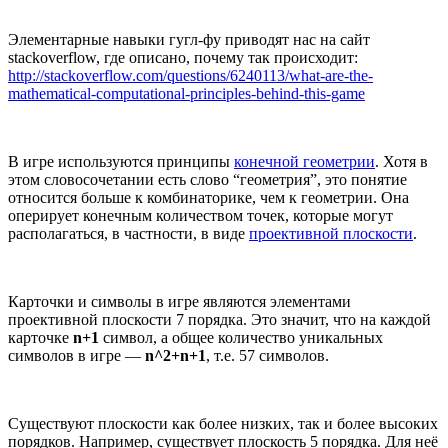
Элементарные навыки гугл-фу приводят нас на сайт
stackoverflow, где описано, почему так происходит:
http://stackoverflow.com/questions/6240113/what-are-the-
mathematical-computational-principles-behind-this-game
В игре используются принципы
конечной геометрии
. Хотя в
этом словосочетании есть слово “геометрия”, это понятие
относится больше к комбинаторике, чем к геометрии. Она
оперирует конечным количеством точек, которые могут
располагаться, в частности, в виде
проективной плоскости
.
Карточки и символы в игре являются элементами
проективной плоскости 7 порядка. Это значит, что на каждой
карточке
n+1
символ, а общее количество уникальных
символов в игре —
n^2+n+1
, т.е. 57 символов.
Существуют плоскости как более низких, так и более высоких
порядков. Например, существует плоскость 5 порядка. Для неё