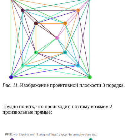
Рис. 11.
Изображение проективной плоскости 3 порядка.
Трудно понять, что происходит, поэтому возьмём 2
произвольные прямые: