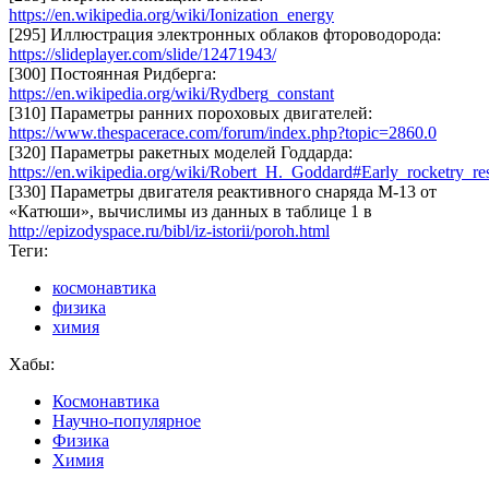
https://en.wikipedia.org/wiki/Ionization_energy
[295] Иллюстрация электронных облаков фтороводорода:
https://slideplayer.com/slide/12471943/
[300] Постоянная Ридберга:
https://en.wikipedia.org/wiki/Rydberg_constant
[310] Параметры ранних пороховых двигателей:
https://www.thespacerace.com/forum/index.php?topic=2860.0
[320] Параметры ракетных моделей Годдарда:
https://en.wikipedia.org/wiki/Robert_H._Goddard#Early_rocketry_re
[330] Параметры двигателя реактивного снаряда М-13 от
«Катюши», вычислимы из данных в таблице 1 в
http://epizodyspace.ru/bibl/iz-istorii/poroh.html
Теги:
космонавтика
физика
химия
Хабы:
Космонавтика
Научно-популярное
Физика
Химия