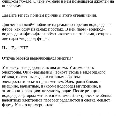
слишком тяжел
о
. Очень уж мало в нём помещается джоулей на
килограмм.
Давайте теперь поймём причины этого ограничения.
Для чего взглянём поближе на реакцию горения водорода во
фторе, как одну из самых простых. В ней пары «водород-
водород» и «фтор-фтор» обмениваются партнёрами, создавая
две пары «водород-фтор»:
H
+
F
= 2
HF
2
2
Откуда берётся выделяющаяся энергия?
У молекулы водорода есть два атома. У атомов есть
электроны. Они «размазаны» вокруг атома в виде эдакого
облака, и связаны с ядром главным образом
электростатическим притяжением. Электроны бывают
внешние, валентные, и (кроме водорода) внутренние, в
химических реакциях не участвующие. После реакции
водород со фтором меняются местами. Электрические облака
валентных электронов перераспределяются и слегка меняют
форму. Как-то примерно так: