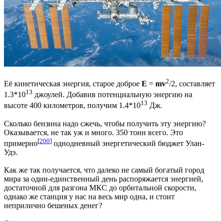
2
Её кинетическая энергия, старое доброе
E
=
mv
/2, составляет
13
1.3*10
джоулей. Добавив потенциальную энергию на
13
высоте 400 километров, получим 1.4*10
Дж.
Сколько бензина надо сжечь, чтобы получить эту энергию?
Оказывается, не так уж и много. 350 тонн всего. Это
[
200
]
примерно
однодневный энергетический бюджет Улан-
Удэ.
Как же так получается, что далеко не самый богатый город
мира за один-единственный день распоряжается энергией,
достаточной для разгона МКС до орбитальной скорости,
однако же станция у нас на весь мир одна, и стоит
неприлично бешеных денег?