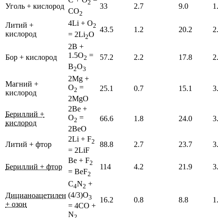
2
Уголь + кислород
33
2.7
9.0
1
CO
2
4Li + O
Литий +
2
43.5
1.2
20.2
2
кислород
= 2Li
O
2
2B +
1.5O
=
Бор + кислород
57.2
2.2
17.8
2
2
B
O
2
3
2Mg +
Магний +
O
=
25.1
0.7
15.1
3
2
кислород
2MgO
2Be +
Бериллий +
O
=
66.6
1.8
24.0
3
2
кислород
2BeO
2Li + F
2
Литий + фтор
88.8
2.7
23.7
3
= 2LiF
Be + F
2
Бериллий + фтор
114
4.2
21.9
3
= BeF
2
C
N
+
4
2
(4/3)O
Дицианоацетилен
3
16.2
0.8
8.8
1
+ озон
= 4CO +
N
2