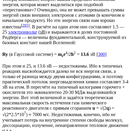
энергия, которая может выделиться при подобной
«перестановке»? Очевидно, она не может превышать суммы
энергий связи внешних электронов с атомами (в конечном и
начальном продукте). Но эти энергии связи нам хорошо
[
285
]
известны
. В расчёте на один атом они составляют 1.5 —
25
электронвольт
(
эВ
) и выражаются в долях постоянной
Ридберга — величины фундаментальной, конструируемой из
базовых констант нашей Вселенной:
4
2
Ry
(в Гауссовой системе) =
m
e
/2
ħ
=
1
3
.6
эВ [
300
]
e
При этом и 25, и 13.6 эВ — недостижимы. Ибо в типичных
реакциях высвобождается далеко не вся энергия связи, а
только её разница между двумя конфигурациями, и поэтому
практический потолок энерговыделения химии составляет 3-4
эВ на атом. В пересчёте на типичный килограмм горючего +
окислителя это эквивалентно 20-30 МДж выделившейся
энергии. Вот этой величиной и задаётся теоретическая
максимальная скорость истечения газа химического
реактивного двигателя с прямым сгоранием
u
= √(2
q
) =
7
√(2*2.5*10
) ≈ 7000 м/с. Недостижимая, конечно, ибо не
учитывает потерь на внутренние степени свободы молекул,
диссоциацию, излучение, ненаправленное тепловое движение
и т.д.