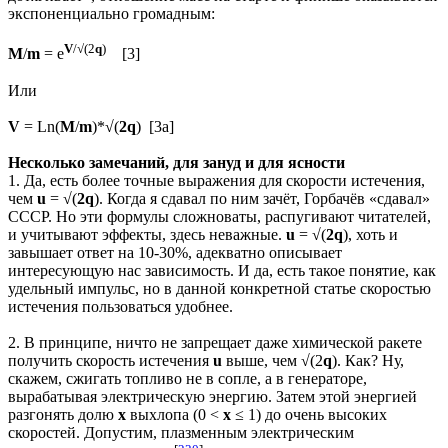
экспоненциально громадным:
V
/√(2
q
)
M
/
m
= e
[3]
Или
V
= Ln(
M
/
m
)*√(
2q
) [3a]
Несколько замечаний, для зануд и для ясности
1. Да, есть более точные выражения для скорости истечения,
чем
u
= √(
2q
). Когда я сдавал по ним зачёт, Горбачёв «сдавал»
СССР. Но эти формулы сложноваты, распугивают читателей,
и учитывают эффекты, здесь неважные.
u
= √(
2q
), хоть и
завышает ответ на 10-30%, адекватно описывает
интересующую нас зависимость. И да, есть такое понятие, как
удельный импульс, но в данной конкретной статье скоростью
истечения пользоваться удобнее.
2. В принципе, ничто не запрещает даже химической ракете
получить скорость истечения
u
выше, чем √(2
q
). Как? Ну,
скажем, сжигать топливо не в сопле, а в генераторе,
вырабатывая электрическую энергию. Затем этой энергией
разгонять долю
x
выхлопа (0 <
x
≤ 1) до очень высоких
скоростей. Допустим, плазменным электрическим