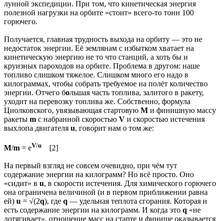
лунной экспедиции. При том, что кинетическая энергия
полезной нагрузки на орбите «стоит» всего-то тонн 100
горючего.
Получается, главная трудность выхода на орбиту — это не
недостаток энергии. Её землянам с избытком хватает на
кинетическую энергию не то что станций, а хоть бы и
круизных пароходов на орбите. Проблема в другом: наше
топливо слишком тяжелое. Слишком много его надо в
килограммах, чтобы собрать требуемое на полёт количество
энергии. Отчего б
о
льшая часть топлива, залитого в ракету,
уходит на перевозку топлива же. Собственно, формула
Циолковского, увязывающая стартовую
M
и финишную массу
ракеты
m
с набранной скоростью
V
и скоростью истечения
выхлопа двигателя
u
, говорит нам о том же:
V
/
u
M
/
m
= e
[2]
На первый взгляд не совсем очевидно, при чём тут
содержание энергии на килограмм? Но всё просто. Оно
«сидит» в
u
, в скорости истечения. Для химического горючего
она ограничена величиной (и в первом приближении равна
ей)
u
= √(2
q
), где
q
— удельная теплота сгорания. Которая и
есть содержание энергии на килограмм. И когда это
q
«не
дотягивает», отношение масс на старте и финише оказывается