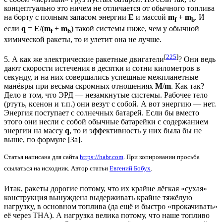
концептуально это ничем не отличается от обычного топлива
на борту с полным запасом энергии
E
и массой
m
+
m
. И
f
b
если
q
=
E
/(
m
+
m
) такой системы ниже, чем у обычной
f
b
химической ракеты, то и улетит она не лучше.
[
225
]
5. А как же электрические ракетные двигатели
? Они ведь
дают скорости истечения в десятки и сотни километров в
секунду, и на них совершались успешные межпланетные
манёвры при весьма скромных отношениях
M
/
m
. Как так?
Дело в том, что ЭРД — незамкнутые системы. Рабочее тело
(ртуть, ксенон и т.п.) они везут с собой. А вот энергию — нет.
Энергия поступает с солнечных батарей. Если бы вместо
этого они несли с собой обычные батарейки с содержанием
энергии на массу
q
, то и эффективность у них была бы не
выше, по формуле [3a].
Статья написана для сайта
https://habr.com
. При копировании просьба
ссылаться на исходник. Автор статьи
Евгений Бобух
.
Итак, ракеты дорогие потому, что их крайне лёгкая «сухая»
конструкция вынуждена выдерживать крайне тяжёлую
нагрузку, в основном топлива (да ещё и быстро «прокачивать»
её через ТНА). А нагрузка велика потому, что наше топливо