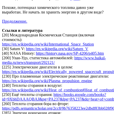
Похоже, потенциал химического топлива давно уже
выработан. Не начать ли хранить энергию в другом виде?
Продолжение.
Ссылки и литература
[20] Международная Космическая Станция (включая
стоимость):
https://en.wikipedia.org/wiki/International_Space_Station
[30] Saturn V:
https://en.wikipedia.org/wiki/Saturn_V
[40] NASA History:
https://history.nasa.gov/SP-4206/p405.htm
[200] Улан-Удэ, статистика автомобилей:
https://www.baikal-
media.ru/news/transport/292121/
[225] Электрические двигатели в целом:
https://en.wikipedia.org/wiki/Electrically_powered_spacecraft_propul
[230] Про плазменные электрические реактивные двигатели:
https://en.wikipedia.org/wiki/Plasma_propulsion_engine
[240] Теплоты сгорания в воздухе:
https://en.wikipedia.org/wiki/Heat_of_combustion#Heat_of_combusti
[250] Ещё теплоты сгорания:
https://books.google.com/books?
id=9XbhDAAAQBAJ&pg=PA237&lpg=PA237&dq=heat+of+combus
[260] Теплота сгорания бора во фторе:
https://pdfs.semanticscholar.org/2cc8/9b76358223ee2dbdf83bb028f
[285] Энергии ионизации атомов: