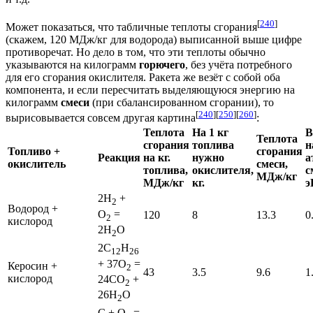
[
240
]
Может показаться, что табличные теплоты сгорания
(скажем, 120 МДж/кг для водорода) выписанной выше цифре
противоречат. Но дело в том, что эти теплоты обычно
указываются на килограмм
горючего
, без учёта потребного
для его сгорания окислителя. Ракета же везёт с собой оба
компонента, и если пересчитать выделяющуюся энергию на
килограмм
смеси
(при сбалансированном сгорании), то
[
240
][
250
][
260
]
вырисовывается совсем другая картина
:
Теплота
На 1 кг
В
Теплота
сгорания
топлива
н
Топливо +
сгорания
Реакция
на кг.
нужно
а
окислитель
смеси,
топлива,
окислителя,
с
МДж/кг
МДж/кг
кг.
э
2H
+
2
Водород +
O
=
120
8
13.3
0
2
кислород
2H
O
2
2C
H
12
26
+ 37O
=
Керосин +
2
43
3.5
9.6
1
кислород
24CO
+
2
26H
O
2
C + O
=