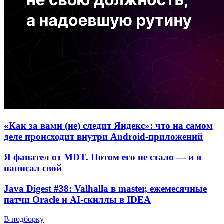
«Как за вами (не) следит Яндекс»: что на самом
деле происходит внутри Android-приложений
Я фанател от MDT. Потом его не стало — и я
написал свой
Java Digest #38: Valhalla в master, ежемесячные
патчи Oracle и AI-скиллы в IDEA
В подборку