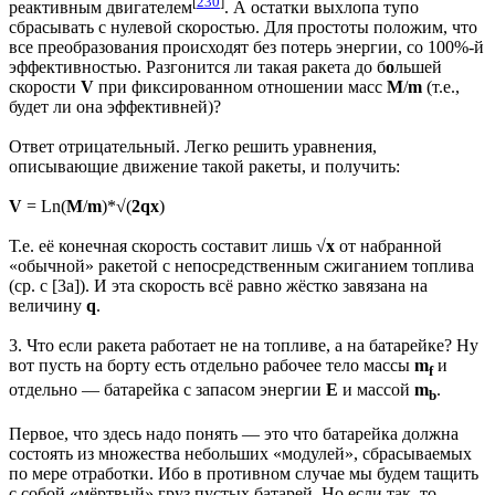
[
230
]
реактивным двигателем
. А остатки выхлопа тупо
сбрасывать с нулевой скоростью. Для простоты положим, что
все преобразования происходят без потерь энергии, со 100%-й
эффективностью. Разгонится ли такая ракета до б
о
льшей
скорости
V
при фиксированном отношении масс
M
/
m
(т.е.,
будет ли она эффективней)?
Ответ отрицательный. Легко решить уравнения,
описывающие движение такой ракеты, и получить:
V
= Ln(
M
/
m
)*√(
2qx
)
Т.е. её конечная скорость составит лишь √
x
от набранной
«обычной» ракетой с непосредственным сжиганием топлива
(ср. с [3a]). И эта скорость всё равно жёстко завязана на
величину
q
.
3. Что если ракета работает не на топливе, а на батарейке? Ну
вот пусть на борту есть отдельно рабочее тело массы
m
и
f
отдельно — батарейка с запасом энергии
E
и массой
m
.
b
Первое, что здесь надо понять — это что батарейка должна
состоять из множества небольших «модулей», сбрасываемых
по мере отработки. Ибо в противном случае мы будем тащить
с собой «мёртвый» груз пустых батарей. Но если так, то