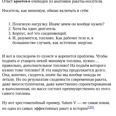
Ответ
кроется в
очевиден из анатомии ракеты-носителя.
Носитель, как минимум, обязан включать в себя:
Полезную нагрузку. Иначе зачем он вообще нужен?
Хотя бы один двигатель.
Корпус, всё это соединяющий.
И, разумеется, топливо. Как рабочее тело и, в
большинстве случаев, как источник энергии.
И вот в последнем-то пункте и коренится проблема. Чтобы
поднять и утащить некий минимум топлива, нужно…
правильно, дополнительное топливо! На подъём которого
нужно тоже топливо! И эта накрутка продолжается долго.
Она, конечно, сходится, иначе бы мы вообще никуда не
летали. Но по результатам сходимости современная ракета,
даже многоступенчатая, даже качественно спроектированная
и выполненная, по массе состоит преимущественно из этого
самого топлива.
Ну вот хрестоматийный пример, Saturn V — не самая новая,
[
30
]
но одна из самых эффективных ракет в истории
: