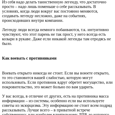
Из себя надо делать таинственную легенду, что достаточно
просто – надо лишь поменьше о себе рассказывать. В
условиях, когда люди вокруг вас постоянно меняются,
создавать легенду несложно, даже на событиях,
происходивших внутри компании.
Легенду люди всегда немного побаиваются, т.к. интуитивно
чувствуют, что этот парень не так прост, у него всегда есть
козыри в рукаве. Даже если никакой легенды там отродясь не
было.
Как воевать с противниками
Воевать открыто никогда не стоит. Если вы воюете открыто,
то это становится вашей слабостью, которую могут
использовать. Если противник вдруг обретет могущество, или
покровительство, это может больно по вам ударить.
У вас всегда, в отличие от других, есть на противника масса
информации – из системы, особенно если вы используете
советы из экзорцизма. Эту информацию не стоит всем подряд
рассказывать. Лучше всего – в приватной встрече
собственнику, или наиболее влиятельному ЛПР, до которого