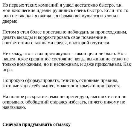
Из первых таких компаний я ушел достаточно быстро, т.к.
мои юношеские идеалы рушились очень быстро. Если что-то
шло не так, как я ожидал, я громко возмущался и хлопал
дверью.
Потом я стал более пристально наблюдать за происходящим,
делать выводы и корректировать свое поведение в
соответствии с законами среды, в которой очутился.
Не скажу, что я стал прям акулой – такой цели не было. Но я
нашел некое срединное состояние, когда выживание стало не
только возможным, но и несложным, и даже прикольным. Как
игра.
Попробую сформулировать, тезисно, основные правила,
которые я для себя вынес, может они кому-то пригодятся.
На полное раскрытие темы не претендую, высших истин не
открываю, обобщений старался избегать, ничего никому не
навязываю.
Сначала придумывать отмазку