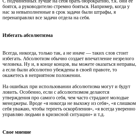
С подчиненных лучше на себя брать бюрократию, т.к. они ее
боятся, а руководителю стремно бояться. Например, когда у
нас за невыполненные в срок задачи были штрафы, я
перенаправлял все задачи отдела на себя.
Избегать абсолютизма
Всегда, никогда, только так, а не иначе — таких слов стоит
избегать. Абсолютизм обычно создает впечатление незрелого
человека. Ну и, в конце концов, вы можете оказаться неправы,
а если были абсолютно убеждены в своей правоте, то
окажетесь в неприятном положении.
На ошибках при использовании абсолютизма могут и будут
ловить. Особенно, если с абсолютизмом делаются
утверждения про самого себя, чем часто страдают молодые
менеджеры. Вроде «я никогда не выхожу из себя», «я слишком
себя уважаю, чтобы терпеть оскорбления», «я всегда уверенно
управляю людьми в кризисной ситуации» и т.д.
Свое мнение