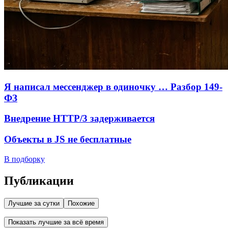
Я написал мессенджер в одиночку … Разбор 149-
ФЗ
Внедрение HTTP/3 задерживается
Объекты в JS не бесплатные
В подборку
Публикации
Лучшие за сутки
Похожие
Показать лучшие за всё время