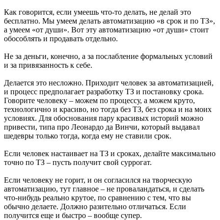
Как говорится, если умеешь что-то делать, не делай это
бесплатно. Мы умеем делать автоматизацию «в срок и по ТЗ»,
а умеем «от души». Вот эту автоматизацию «от души» стоит
обособлять и продавать отдельно.
Не за деньги, конечно, а за послабление формальных условий
и за привязанность к себе.
Делается это несложно. Приходит человек за автоматизацией,
и процесс предполагает разработку ТЗ и постановку срока.
Говорите человеку – можем по процессу, а можем круто,
технологично и красиво, но тогда без ТЗ, без срока и на моих
условиях. Для обоснования пару красивых историй можно
привести, типа про Леонардо да Винчи, который выдавал
шедевры только тогда, когда ему не ставили срок.
Если человек настаивает на ТЗ и сроках, делайте максимально
точно по ТЗ – пусть получит свой суррогат.
Если человеку не горит, и он согласился на творческую
автоматизацию, тут главное – не проваландаться, и сделать
что-нибудь реально крутое, по сравнению с тем, что вы
обычно делаете. Должно разительно отличаться. Если
получится еще и быстро – вообще супер.