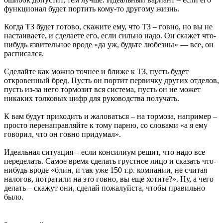
функционал будет портить кому-то другому жизнь.
Когда ТЗ будет готово, скажите ему, что ТЗ – говно, но вы не
настаиваете, и сделаете его, если сильно надо. Он скажет что-
нибудь язвительное вроде «да уж, будьте любезны» — все, он
расписался.
Сделайте как можно точнее и ближе к ТЗ, пусть будет
откровенный бред. Пусть он портит первичку других отделов,
пусть из-за него тормозит вся система, пусть он не может
никаких толковых цифр для руководства получать.
К вам будут приходить и жаловаться – на тормоза, например –
просто перенаправляйте к тому парню, со словами «а я ему
говорил, что он говно придумал».
Идеальная ситуация – если консилиум решит, что надо все
переделать. Самое время сделать грустное лицо и сказать что-
нибудь вроде «блин, и так уже 150 т.р. компании, не считая
налогов, потратили на это говно, вы еще хотите?». Ну, а чего
делать – скажут они, сделай пожалуйста, чтобы правильно
было.