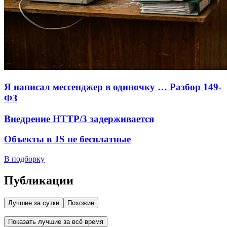
Я написал мессенджер в одиночку … Разбор 149-
ФЗ
Внедрение HTTP/3 задерживается
Объекты в JS не бесплатные
В подборку
Публикации
Лучшие за сутки
Похожие
Показать лучшие за всё время