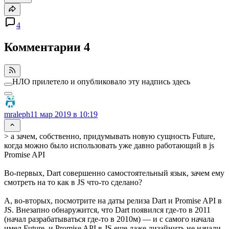
4
Комментарии
4
НЛО прилетело и опубликовало эту надпись здесь
mraleph
11 мар 2019 в 10:19
> а зачем, собственно, придумывать новую сущность Future,
когда можно было использовать уже давно работающий в js
Promise API
Во-первых, Dart совершенно самостоятельный язык, зачем ему
смотреть на то как в JS что-то сделано?
А, во-вторых, посмотрите на даты релиза Dart и Promise API в
JS. Внезапно обнаружится, что Dart появился где-то в 2011
(начал разрабатываться где-то в 2010м) — и с самого начала
имел Future, и Promise API в JS еще даже дизайнить не начали