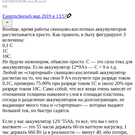
Easterncheese
6 мар 2019 в 13:57
Вообще, время работы свинцово-кислотных аккумуляторов
рассчитывается просто. Как правило, в быту фигурируют 3
величины:
0,1 С
1С
10С.
Не будучи инженером, объясню просто. С — это сила тока для
аккумулятора. Если аккумулятор 12*9Ач — С = 9 и т.д.
Любой не «стартерный» свинцово-кислотный аккумулятор
расчитан на то, что вы свои 9 Ач получите при разряде током
0,1С, примерно 75-90% при разряде током 1С и около 20% при
разряде током 10С. Само собой, что все вещи очень зависят от
отношения толщины намазного слоя к площади пластины,
отсюда и разделение аккумуляторов на долгоиграющие, не
выдающие много тока и «стартерные» — которые выдают
большой ток, но быстро садятся.
Если у вас аккумулятор 12V 55Ah, то все, что вы с него
вытянете — это 55 часов держать 60-ти ваттную нагрузку, 1
час держать 660 Вт (а в реальности — минут 40, ибо потери,