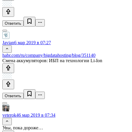
Ответить
Javian
6 мар 2019 в 07:27
habr.com/ru/company/bigdatahosting/blog/351140
Смена аккумуляторов: ИБП на технологии Li-Ion
Ответить
veterok4
6 мар 2019 в 07:34
Увы, пока дороже…