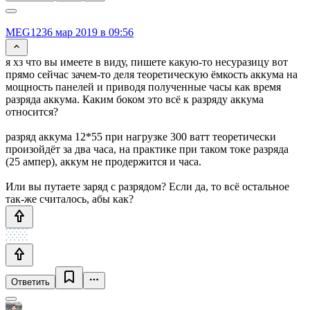
MEG123
6 мар 2019 в 09:56
я хз что вы имеете в виду, пишете какую-то несуразицу вот
прямо сейчас зачем-то деля теоретическую ёмкость аккума на
мощность панелей и приводя полученные часы как время
разряда аккума. Каким боком это всё к разряду аккума
относится?
разряд аккума 12*55 при нагрузке 300 ватт теоретически
произойдёт за два часа, на практике при таком токе разряда
(25 ампер), аккум не продержится и часа.
Или вы путаете заряд с разрядом? Если да, то всё остальное
так-же считалось, абы как?
Ответить