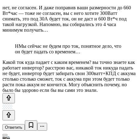
нет, не согласен. И даже поправив ваши размерности до 660
Вт*час — тоже не согласен, вы с него хотите 300Ватт
снимать, это под 30А будет ток, он не даст и 600 Вт*ч под
такой нагрузкой. Напомню, вы собирались это 4 часа
минимум получать…
НМы сейчас не будем про ток, понятное дело, что
он будет падать со временем…
Какой ток куда падает с каким временем? вы точно знаете как
работает инвертор? расстрою вас, никакой ток никуда падать
не будет, инвертор будет забирать свои 300ватт+КПД с аккума
столько столько сможет, ток с аккума при этом будет только
расти пока аккум не кончится. Могу объяснить почему, но
было бы здорово если бы вы сами это знали.
Ответить