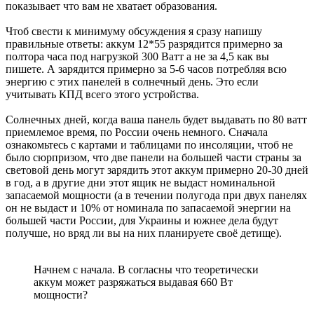
показывает что вам не хватает образования.
Чтоб свести к минимуму обсуждения я сразу напишу
правильные ответы: аккум 12*55 разрядится примерно за
полтора часа под нагрузкой 300 Ватт а не за 4,5 как вы
пишете. А зарядится примерно за 5-6 часов потребляя всю
энергию с этих панелей в солнечный день. Это если
учитывать КПД всего этого устройства.
Солнечных дней, когда ваша панель будет выдавать по 80 ватт
приемлемое время, по России очень немного. Сначала
ознакомьтесь с картами и таблицами по инсоляции, чтоб не
было сюрпризом, что две панели на большей части страны за
световой день могут зарядить этот аккум примерно 20-30 дней
в год, а в другие дни этот ящик не выдаст номинальной
запасаемой мощности (а в течении полугода при двух панелях
он не выдаст и 10% от номинала по запасаемой энергии на
большей части России, для Украины и южнее дела будут
получше, но вряд ли вы на них планируете своё детище).
Начнем с начала. В согласны что теоретически
аккум может разряжаться выдавая 660 Вт
мощности?