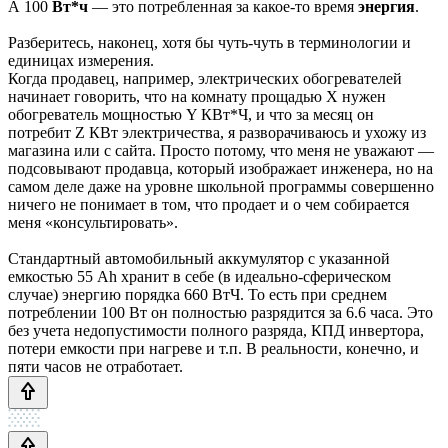
А 100
Вт*ч
— это потребленная за какое-то время
энергия
.
Разберитесь, наконец, хотя бы чуть-чуть в терминологии и
единицах измерения.
Когда продавец, например, электрических обогревателей
начинает говорить, что на комнату прощадью Х нужен
обогреватель мощностью Y КВт*Ч, и что за месяц он
потребит Z КВт электричества, я разворачиваюсь и ухожу из
магазина или с сайта. Просто потому, что меня не уважают —
подсовывают продавца, который изображает инженера, но на
самом деле даже на уровне школьной программы совершенно
ничего не понимает в том, что продает и о чем собирается
меня «консультировать».
Стандартный автомобильный аккумулятор с указанной
емкостью 55 Аh хранит в себе (в идеально-сферическом
случае) энергию порядка 660 ВтЧ. То есть при среднем
потреблении 100 Вт он полностью разрядится за 6.6 часа. Это
без учета недопустимости полного разряда, КПД инвертора,
потери емкости при нагреве и т.п. В реальности, конечно, и
пяти часов не отработает.