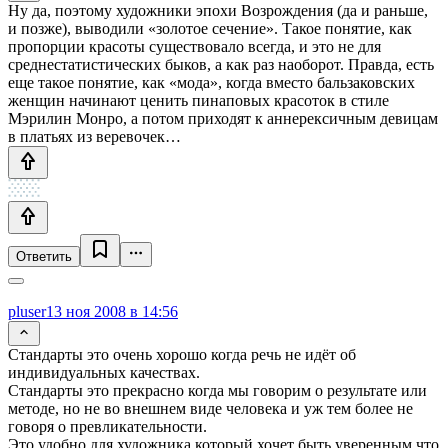
Ну да, поэтому художники эпохи Возрождения (да и раньше,
и позже), выводили «золотое сечение». Такое понятие, как
пропорции красоты существовало всегда, и это не для
среднестатистических быков, а как раз наоборот. Правда, есть
еще такое понятие, как «мода», когда вместо бальзаковских
женщин начинают ценить пинаповых красоток в стиле
Мэрилин Монро, а потом приходят к аннерексичным девицам
в платьях из веревочек…
Ответить
pluser
13 ноя 2008 в 14:56
Стандарты это очень хорошо когда речь не идёт об
индивидуальных качествах.
Стандарты это прекрасно когда мы говорим о результате или
методе, но не во внешнем виде человека и уж тем более не
говоря о превликательности.
Это удобно для художника который хочет быть уверенным что