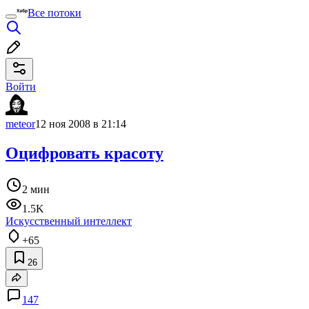
Все потоки
Войти
meteor
12 ноя 2008 в 21:14
Оцифровать красоту
2 мин
1.5K
Искусственный интеллект
+65
26
147