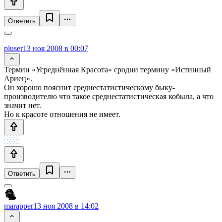
Ответить
pluser
13 ноя 2008 в 00:07
Термин «Усреднённая Красота» сродни термину «Истинный
Ариец».
Он хорошо пояснит среднестатистическому быку-
производителю что такое среднестатистическая кобыла, а что
значит нет.
Но к красоте отношения не имеет.
Ответить
marapper
13 ноя 2008 в 14:02