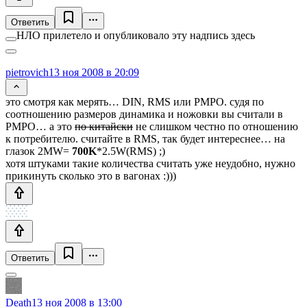
Ответить
НЛО прилетело и опубликовало эту надпись здесь
pietrovich
13 ноя 2008 в 20:09
это смотря как мерять… DIN, RMS или PMPO. судя по
соотношению размеров динамика и ножовки вы считали в
PMPO… а это
по китайски
не слишком честно по отношению
к потребителю. считайте в RMS, так будет интереснее… на
глазок 2MW=
700K
*2.5W(RMS) ;)
хотя штуками такие количества считать уже неудобно, нужно
прикинуть сколько это в вагонах :)))
Ответить
Death
13 ноя 2008 в 13:00