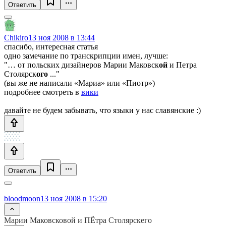
Ответить
Chikiro
13 ноя 2008 в 13:44
спасибо, интересная статья
одно замечание по транскрипции имен, лучше:
"… от польских дизайнеров Марии Маковск
ой
и Петра
Столярск
ого
..."
(вы же не написали «Мариа» или «Пиотр»)
подробнее смотреть в
вики
давайте не будем забывать, что языки у нас славянские :)
Ответить
bloodmoon
13 ноя 2008 в 15:20
Марии Маковсковой и ПЁтра Столярскего