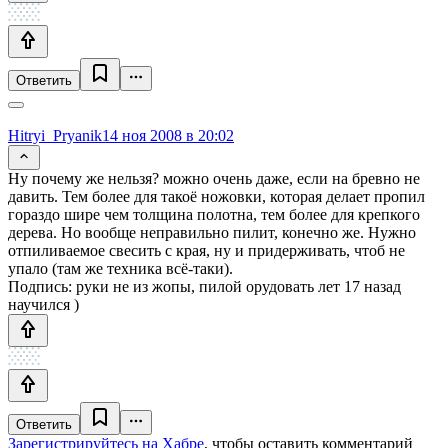
Ответить
Hitryi_Pryanik
14 ноя 2008 в 20:02
Ну почему же нельзя? можно очень даже, если на бревно не
давить. Тем более для такоё ножовки, которая делает пропил
гораздо шире чем толщина полотна, тем более для крепкого
дерева. Но вообще неправильно пилит, конечно же. Нужно
отпиливаемое свесить с края, ну и придерживать, чтоб не
упало (там же техника всё-таки).
Подпись: руки не из жопы, пилой орудовать лет 17 назад
научился )
Ответить
Зарегистрируйтесь на Хабре
, чтобы оставить комментарий