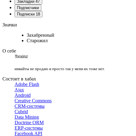
Закладки
47
Подписчики
Подписки
18
Значки
Захабренный
Старожил
О себе
!brainz
инвайты не продаю и просто так у меня их тоже нет.
Состоит в хабах
Adobe Flash
Ajax
Android
Creative Commons
CRM-системы
Cubrid
Data Mining
Doctrine ORM
ERP-системы
Facebook API