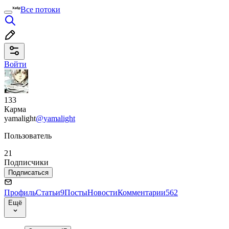
Все потоки
Войти
133
Карма
yamalight
@yamalight
Пользователь
21
Подписчики
Подписаться
Профиль
Статьи
9
Посты
Новости
Комментарии
562
Ещё