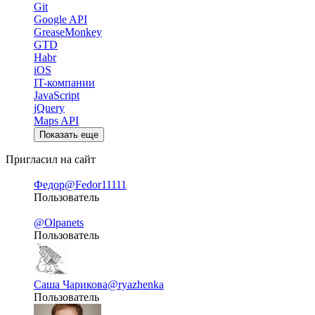
Git
Google API
GreaseMonkey
GTD
Habr
iOS
IT-компании
JavaScript
jQuery
Maps API
Показать еще
Пригласил на сайт
Федор
@Fedor11111
Пользователь
@Olpanets
Пользователь
Саша Чарикова
@ryazhenka
Пользователь