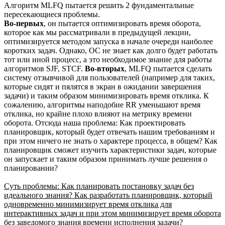
Алгоритм MLFQ пытается решить 2 фундаментальные
пересекающиеся проблемы.
Во-первых
, он пытается оптимизировать время оборота,
которое как мы рассматривали в предыдущей лекции,
оптимизируется методом запуска в начале очереди наиболее
коротких задач. Однако, ОС не знает как долго будет работать
тот или иной процесс, а это необходимое знание для работы
алгоритмов SJF, STCF.
Во-вторых
, MLFQ пытается сделать
систему отзывчивой для пользователей (например для таких,
которые сидят и пялятся в экран в ожидании завершения
задачи) и таким образом минимизировать время отклика. К
сожалению, алгоритмы наподобие RR уменьшают время
отклика, но крайне плохо влияют на метрику времени
оборота. Отсюда наша проблема: Как проектировать
планировщик, который будет отвечать нашим требованиям и
при этом ничего не знать о характере процесса, в общем? Как
планировщик сможет изучить характеристики задач, которые
он запускает и таким образом принимать лучше решения о
планировании?
Суть проблемы: Как планировать постановку задач без
идеального знания? Как разработать планировщик, который
одновременно минимизирует время отклика для
интерактивных задач и при этом минимизирует время оборота
без заведомого знания времени исполнения задачи?