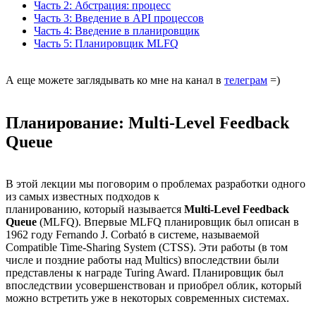
Часть 2: Абстрация: процесс
Часть 3: Введение в API процессов
Часть 4: Введение в планировщик
Часть 5: Планировщик MLFQ
А еще можете заглядывать ко мне на канал в
телеграм
=)
Планирование: Multi-Level Feedback
Queue
В этой лекции мы поговорим о проблемах разработки одного
из самых известных подходов к
планированию, который называется
Multi-Level Feedback
Queue
(MLFQ). Впервые MLFQ планировщик был описан в
1962 году Fernando J. Corbató в системе, называемой
Compatible Time-Sharing System (CTSS). Эти работы (в том
числе и поздние работы над Multics) впоследствии были
представлены к награде Turing Award. Планировщик был
впоследствии усовершенствован и приобрел облик, который
можно встретить уже в некоторых современных системах.