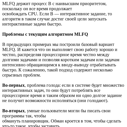
MLFQ держит процесс В с наивысшим приоритетом,
поскольку он все время продолжает
освобождать CPU. Если B — интерактивное задание, то
алгоритм в таком случае достиг своей цели запускать
интерактивные задачи быстро.
Проблемы с текущим алгоритмом MLFQ
В предыдущих примерах мы построили базовый вариант
MLFQ. И кажется что он выполняет свою работу хорошо и
честно, распределяя процессорное время честно между
долгими задачами и позволяя коротким задачам или задачам
интенсивно обращающимся к вводу-выводу отрабатывать
быстро. К сожалению, такой подход содержит несколько
серьезных проблем.
Во-первых
, проблема голода: если в системе будет множество
интерактивных задач, то они будут потреблять все
процессорное время и таким образом ни одно долгое задание
не получит возможности исполняться (они голодают).
Во-вторых
, умные пользователи могли бы писать свои
программы так, чтобы
обмануть планировщик. Обман кроется в том, чтобы сделать
что-то такое, чтобы заставить