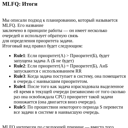
MLFQ: Итоги
Мы описали подход к планированию, который называется
MLFQ. Его название
заключено в принципе работы — он имеет несколько
очередей и использует обратную связь
для определения приоритета задачи.
Итоговый вид правил будет следующим:
Rule1
: Если приоритет(А) > Приоритет(Б), будет
запущена задача А (Б не будет)
Rule2
: Если приоритет(А) = Приоритет(Б), АиБ
запускаются с использованием RR
Rule3
: Когда задача поступает в систему, она помещается
в очередь с наивысшим приоритетом.
Rule4
: После того как задача израсходовала выделенное
ей время в текущей очереди (независимо от того сколько
раз она освобождала CPU) приоритет такой задачи
понижается (она двигается вниз очереди).
Rule5
: По прошествии некоторого периода S перевести
все задачи в системе в наивысшую очередь.
MLFQ интересен по следующей причине — вместо того