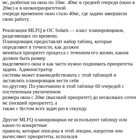
мс, разбитые на окна по 10мс. 40мс в средней очереди (окно в
20мс) и в низкоприоритетной
очереди временное окно стало 40мс, где задачи завершили
свою работу.
Реализация MLFQ в ОС Solaris — класс планировщиков,
разделяющих по времени.
Планировщик предоставлят набор таблиц, которые
определяют в точности, как должен
меняться приоритет процесса с течением его жизни, каким
должен быть размер
выделяемого окна и как часто нужно поднимать приоритеты
задачи. Администратор
системы может взаимодействовать с этой таблицей и
заставлять планировщик вести себя
по-другому. По-умолчанию в этой таблице 60 очередей с
постепенным увеличением
размера окна с 20мс (высокий приоритет) до нескольких сотен
мс (низший приоритет), а
также с бустом всех задач раз в секунду.
Другие MLFQ планировщики не используют таблицу или
какие-то конкретные
правила, которые описаны в этой лекции, напротив они
вычисляют приоритеты, используя