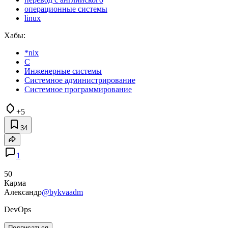
операционные системы
linux
Хабы:
*nix
C
Инженерные системы
Системное администрирование
Системное программирование
+5
34
1
50
Карма
Александр
@bykvaadm
DevOps
Подписаться