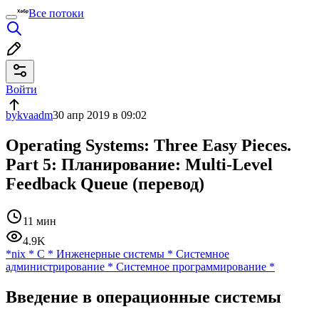
Все потоки
Войти
bykvaadm
30 апр 2019 в 09:02
Operating Systems: Three Easy Pieces.
Part 5: Планирование: Multi-Level
Feedback Queue (перевод)
11 мин
4.9K
*nix
*
C
*
Инженерные системы
*
Системное
администрирование
*
Системное программирование
*
Введение в операционные системы