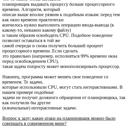
планировщик выдавать процессу больше процессорного
времени. Алгоритм, который
описан выше вполне уязвим к подобным атакам: перед тем
как окно времени практически
кончилось нужно выполнить операцию ввода-вывода (к
какому-то, неважно какому файлу)
и таким образом освободить CPU. Подобное поведение
позволит оставаться в той же
самой очереди и снова получить больший процент
процессорного времени. Если сделать
это правильно (например, исполняться 99% времени окна
перед освобождением CPU),
такая задача попросту может монополизировать процессор.
Наконец, программа может менять свое поведение со
временем. Те задачи,
которые использовали CPU, могут стать интерактивными. В
нашем примере подобные
задачи не получат должного обращения от планировщика, так
как получили бы другие
(изначальные) интерактивные задачи.
Вопрос к залу: какие атаки на планировщик можно было
совершать в современном мире?