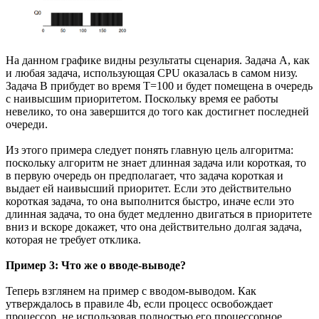
На данном графике видны результаты сценария. Задача А, как
и любая задача, использующая CPU оказалась в самом низу.
Задача В прибудет во время Т=100 и будет помещена в очередь
с наивысшим приоритетом. Поскольку время ее работы
невелико, то она завершится до того как достигнет последней
очереди.
Из этого примера следует понять главную цель алгоритма:
поскольку алгоритм не знает длинная задача или короткая, то
в первую очередь он предполагает, что задача короткая и
выдает ей наивысший приоритет. Если это действительно
короткая задача, то она выполнится быстро, иначе если это
длинная задача, то она будет медленно двигаться в приоритете
вниз и вскоре докажет, что она действительно долгая задача,
которая не требует отклика.
Пример 3: Что же о вводе-выводе?
Теперь взглянем на пример с вводом-выводом. Как
утверждалось в правиле 4b, если процесс освобождает
процессор, не использовав полностью его процессорное