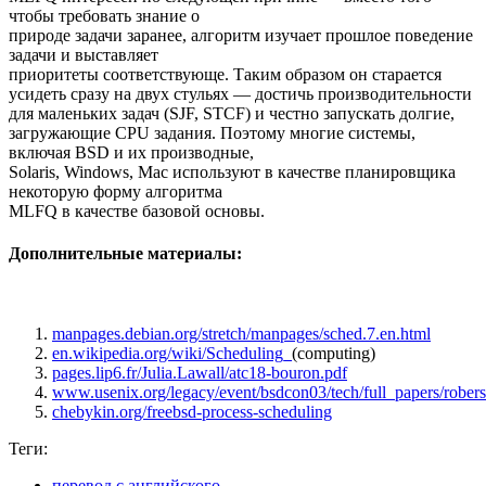
чтобы требовать знание о
природе задачи заранее, алгоритм изучает прошлое поведение
задачи и выставляет
приоритеты соответствующе. Таким образом он старается
усидеть сразу на двух стульях — достичь производительности
для маленьких задач (SJF, STCF) и честно запускать долгие,
загружающие CPU задания. Поэтому многие системы,
включая BSD и их производные,
Solaris, Windows, Mac используют в качестве планировщика
некоторую форму алгоритма
MLFQ в качестве базовой основы.
Дополнительные материалы:
manpages.debian.org/stretch/manpages/sched.7.en.html
en.wikipedia.org/wiki/Scheduling_
(computing)
pages.lip6.fr/Julia.Lawall/atc18-bouron.pdf
www.usenix.org/legacy/event/bsdcon03/tech/full_papers/robers
chebykin.org/freebsd-process-scheduling
Теги:
перевод с английского