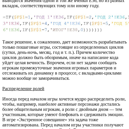
выводятся значения одной и той же ячейки E36, но из разных
вкладок, соответствующих тому или иному году.
Такое решение, к сожалению, дает возможность разрабатывать
только пошаговые игры, состоящие из определенных циклов
(сутки, день-ночь, месяц, год и т. п.). Причем количество
циклов должно быть обозримым, иначе на написание кода
уйдет целая вечность. Впрочем, если нет задачи сообщать
игрокам промежуточные значения игровых параметров и
отслеживать их динамику в процессе, с вкладками-циклами
можно вообще не заморачиваться.
Распределение ролей
Иногда перед началом игры хочется мудро распределить роли,
чтобы, например, наиболее активные персонажи достались
более общительным игрокам, а роли с двойным дном — тем
участникам, которые умеют блефовать и сдерживать эмоции.
В игре «Экстренное совещание» эта задача тоже
автоматизирована. Перед началом игры участники получают