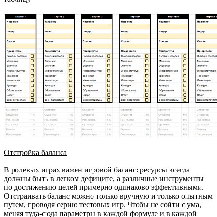
Отстройка баланса
В ролевых играх важен игровой баланс: ресурсы всегда
должны быть в легком дефиците, а различные инструменты
по достижению целей примерно одинаково эффективными.
Отстраивать баланс можно только вручную и только опытным
путем, проводя серию тестовых игр. Чтобы не сойти с ума,
меняя туда-сюда параметры в каждой формуле и в каждой