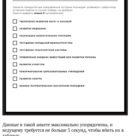
Данные в такой анкете максимально упорядочены, и
ведущему требуется не больше 5 секунд, чтобы вбить их в
таблицу.