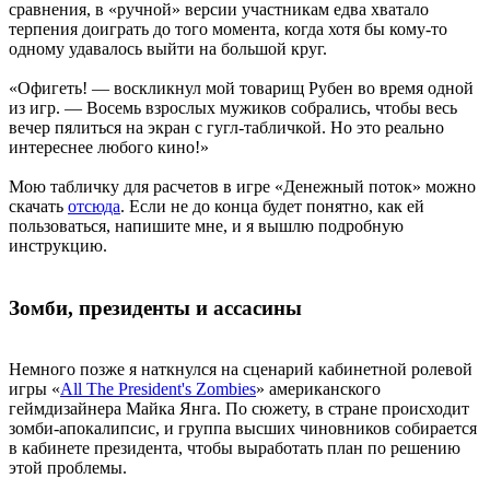
сравнения, в «ручной» версии участникам едва хватало
терпения доиграть до того момента, когда хотя бы кому-то
одному удавалось выйти на большой круг.
«Офигеть! — воскликнул мой товарищ Рубен во время одной
из игр. — Восемь взрослых мужиков собрались, чтобы весь
вечер пялиться на экран с гугл-табличкой. Но это реально
интереснее любого кино!»
Мою табличку для расчетов в игре «Денежный поток» можно
скачать
отсюда
. Если не до конца будет понятно, как ей
пользоваться, напишите мне, и я вышлю подробную
инструкцию.
Зомби, президенты и ассасины
Немного позже я наткнулся на сценарий кабинетной ролевой
игры «
All The President's Zombies
» американского
геймдизайнера Майка Янга. По сюжету, в стране происходит
зомби-апокалипсис, и группа высших чиновников собирается
в кабинете президента, чтобы выработать план по решению
этой проблемы.