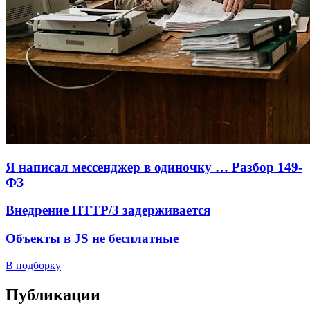
Я написал мессенджер в одиночку … Разбор 149-
ФЗ
Внедрение HTTP/3 задерживается
Объекты в JS не бесплатные
В подборку
Публикации