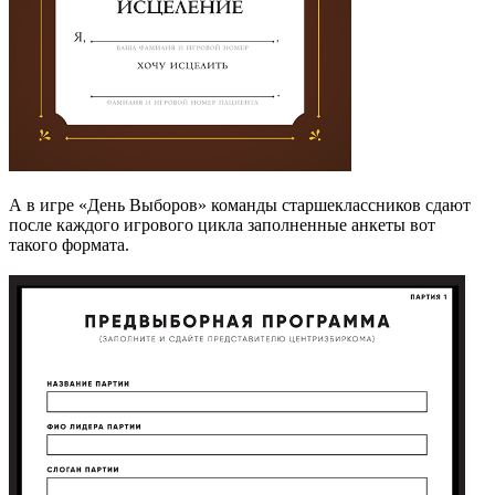
А в игре «День Выборов» команды старшеклассников сдают
после каждого игрового цикла заполненные анкеты вот
такого формата.