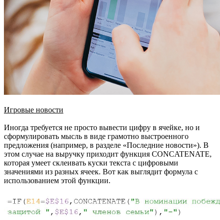
Игровые новости
Иногда требуется не просто вывести цифру в ячейке, но и
сформулировать мысль в виде грамотно выстроенного
предложения (например, в разделе «Последние новости»). В
этом случае на выручку приходит функция CONCATENATE,
которая умеет склеивать куски текста с цифровыми
значениями из разных ячеек. Вот как выглядит формула с
использованием этой функции.