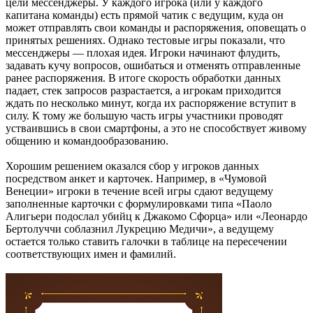
цели мессенджеры. У каждого игрока (или у каждого
капитана команды) есть прямой чатик с ведущим, куда он
может отправлять свои команды и распоряжения, оповещать о
принятых решениях. Однако тестовые игры показали, что
мессенджеры — плохая идея. Игроки начинают флудить,
задавать кучу вопросов, ошибаться и отменять отправленные
ранее распоряжения. В итоге скорость обработки данных
падает, стек запросов разрастается, а игрокам приходится
ждать по несколько минут, когда их распоряжение вступит в
силу. К тому же большую часть игры участники проводят
устваившись в свои смартфоны, а это не способствует живому
общению и командообразованию.
Хорошим решением оказался сбор у игроков данных
посредством анкет и карточек. Например, в «Чумовой
Венеции» игроки в течение всей игры сдают ведущему
заполненные карточки с формулировками типа «Паоло
Алигьери подослал убийц к Джакомо Сфорца» или «Леонардо
Бертолуччи соблазнил Лукрецию Медичи», а ведущему
остается только ставить галочки в таблице на пересечении
соответствующих имен и фамилий.