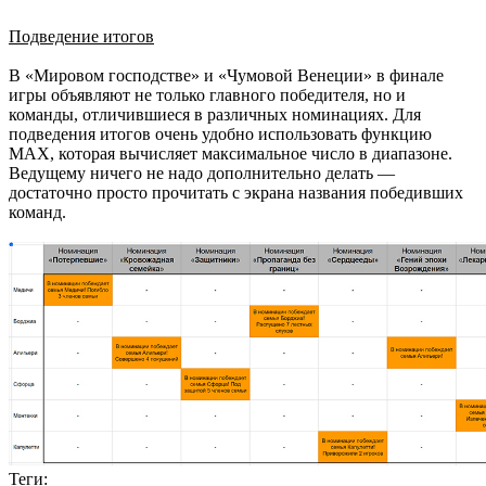
Подведение итогов
В «Мировом господстве» и «Чумовой Венеции» в финале
игры объявляют не только главного победителя, но и
команды, отличившиеся в различных номинациях. Для
подведения итогов очень удобно использовать функцию
MAX, которая вычисляет максимальное число в диапазоне.
Ведущему ничего не надо дополнительно делать —
достаточно просто прочитать с экрана названия победивших
команд.
Теги: