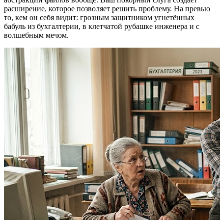
расширение, которое позволяет решить проблему. На превью
то, кем он себя видит: грозным защитником угнетённых
бабуль из бухгалтерии, в клетчатой рубашке инженера и с
волшебным мечом.