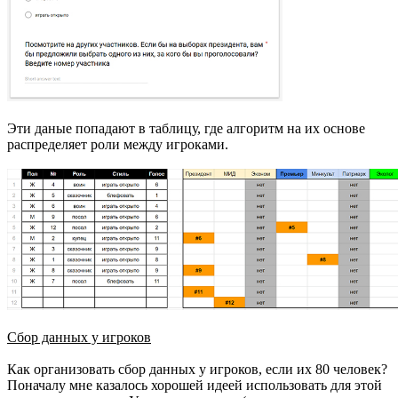
Эти даные попадают в таблицу, где алгоритм на их основе
распределяет роли между игроками.
Сбор данных у игроков
Как организовать сбор данных у игроков, если их 80 человек?
Поначалу мне казалось хорошей идеей использовать для этой