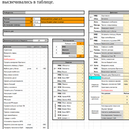
высвечивались в таблице.