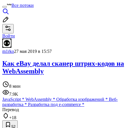
Все потоки
Войти
m1rko
27 мая 2019 в 15:57
Как eBay делал сканер штрих-кодов на
WebAssembly
8 мин
7.9K
JavaScript
*
WebAssembly
*
Обработка изображений
*
Веб-
разработка
*
Разработка под e-commerce
*
Перевод
+18
52