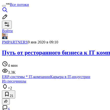
Все потоки
Войти
PMPARTNERS
9 янв 2020 в 09:10
Путь от ресторанного бизнеса к IT ком
4 мин
3.3K
ERP-системы
*
IT-компании
Карьера в IT-индустрии
Из песочницы
+2
21
6