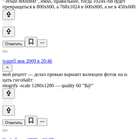
"-resize 800x800", имхо, правильнее, тогда 1024x768 будет
превращаться в 800x600, а 768x1024 в 600x800, а не в 450x600.
Ответить
ivanrt
5 янв 2009 в 20:46
мой рецепт — делал превью вариант колекции фоток на n-
цать гигобайт:
mogrify -scale 1280x1280 — quality 60 "$@"
Ответить