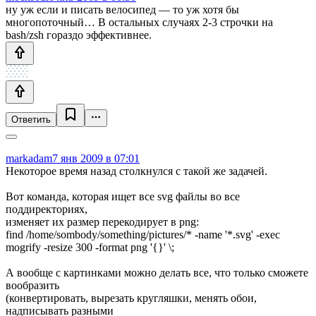
ну уж если и писать велосипед — то уж хотя бы
многопоточный… В остальных случаях 2-3 строчки на
bash/zsh гораздо эффективнее.
Ответить
markadam
7 янв 2009 в 07:01
Некоторое время назад столкнулся с такой же задачей.
Вот команда, которая ищет все svg файлы во все
поддиректориях,
изменяет их размер перекодирует в png:
find /home/sombody/something/pictures/* -name '*.svg' -exec
mogrify -resize 300 -format png '{}' \;
А вообще с картинками можно делать все, что только сможете
вообразить
(конвертировать, вырезать кругляшки, менять обои,
надписывать разными