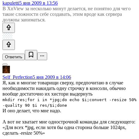
kapuletti
5 янв 2009 в 13:56
В XnView за несколько минут делается, не понятно для чего
такие сложности себе создавать, этим вроде как сервера
должны заниматься.
Ответить
Self_Perfection
5 янв 2009 в 14:06
Я, как и многие товарищи сверху, предпочитаю в случае
необходимости накидать одну строчку в консоли, обычно
вообще достаточно их хистори выдернуть
mkdir res;for i in *jpg;do echo $i;convert -resize 50%
-quality 90 $i res/$i;done
И оно делает, что мне надо.
А вот не хватает мне однострочной команды для следующего:
«Для всех *jpg, если хотя бы одна сторона больше 1024px,
сделать -resize 50%»