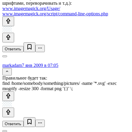
шрифтами, переворачивать и т.д.):
www.imagemagick.org/Usage/
www.imagemagick.org/script/command-line-options.php
Ответить
markadam
7 янв 2009 в 07:05
Правильнее будет так:
find /home/somebody/something/pictures/ -name '*.svg' -exec
mogrify -resize 300 -format png '{}' \;
Ответить