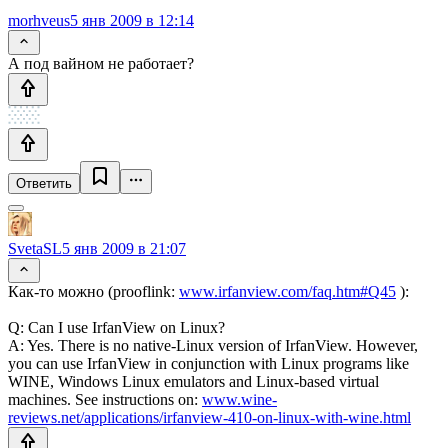
morhveus
5 янв 2009 в 12:14
А под вайном не работает?
Ответить
SvetaSL
5 янв 2009 в 21:07
Как-то можно (prooflink:
www.irfanview.com/faq.htm#Q45
):
Q: Can I use IrfanView on Linux?
A: Yes. There is no native-Linux version of IrfanView. However,
you can use IrfanView in conjunction with Linux programs like
WINE, Windows Linux emulators and Linux-based virtual
machines. See instructions on:
www.wine-
reviews.net/applications/irfanview-410-on-linux-with-wine.html