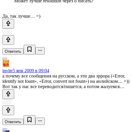
Может лучше resolution через o писать?
Да, так лучше… =)
Ответить
invite
5 янв 2009 в 09:04
а почему все сообщения на русском, а эти два эррора («Error,
identify not fount», «Error, convert not fount») на анлийском… =))
Вот так у нас все переводится/пишется, а потом жалуемся…
Ответить