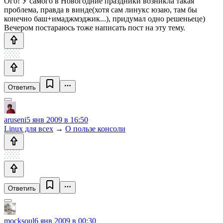
Ого! У самого в Новогодние праздники возникла такая
проблема, правда в винде(хотя сам линукс юзаю, там бы
конечно баш+имаджмэджик...), придумал одно решеньеце)
Вечером постараюсь тоже написать пост на эту тему.
Ответить
aruseni
5 янв 2009 в 16:50
Linux для всех
→
О пользе консоли
Ответить
mocksoul
6 янв 2009 в 00:30