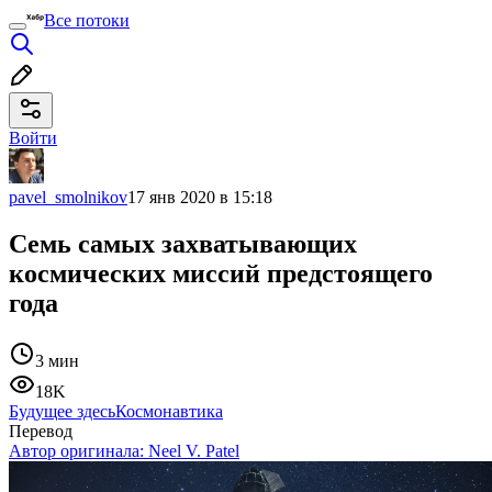
Все потоки
Войти
pavel_smolnikov
17 янв 2020 в 15:18
Семь самых захватывающих
космических миссий предстоящего
года
3 мин
18K
Будущее здесь
Космонавтика
Перевод
Автор оригинала:
Neel V. Patel