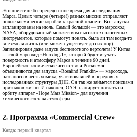
Это поистине беспрецедентное время для исследования
Марса. Целых четыре (четыре!) разных миссии отправляют
новые космические корабли к красной планете. Все запуски
запланированы на июль. Самый большой — это марсоход
NASA, оборудованный множеством высокотехнологичных
инструментов, которые помогут понять, была ли там когда-то
внеземная жизнь (или может существует до сих пор).
Запланирован даже запуск беспилотного вертолета! У Китая
— свой марсоход «Huoxing-1», который будет изучать
поверхность и атмосферу Марса в течение 90 дней.
Европейское космическое агентство и Роскосмос
объединяются для запуска «Rosalind Franklin» — марсохода,
названого в честь химика, участвовавшей в передовых
исследованиях структуры ДНК. Он так же займется поисками
признаков жизни. И наконец, ОАЭ планирует послать на
орбиту аппарат «Hope Mars Mission» для изучения
химического состава атмосферы.
2. Программа «Commercial Crew»
Когда
: первый квартал