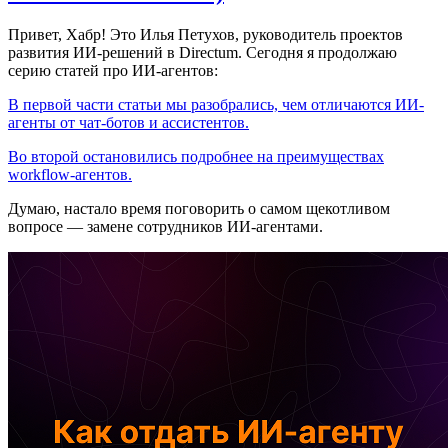
Привет, Хабр! Это Илья Петухов, руководитель проектов
развития ИИ-решений в Directum. Сегодня я продолжаю
серию статей про ИИ-агентов:
В первой части статьи мы разобрались, чем отличаются ИИ-
агенты от чат-ботов и ассистентов.
Во второй остановились подробнее на преимуществах
workflow-агентов.
Думаю, настало время поговорить о самом щекотливом
вопросе — замене сотрудников ИИ-агентами.