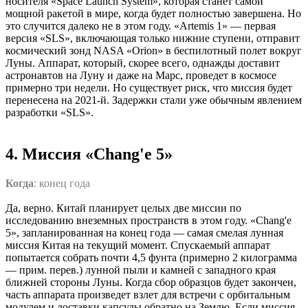
носителя «Space Launch System», которая станет самой
мощной ракетой в мире, когда будет полностью завершена. Но
это случится далеко не в этом году. «Artemis 1» — первая
версия «SLS», включающая только нижние ступени, отправит
космический зонд NASA «Orion» в беспилотный полет вокруг
Луны. Аппарат, который, скорее всего, однажды доставит
астронавтов на Луну и даже на Марс, проведет в космосе
примерно три недели. Но существует риск, что миссия будет
перенесена на 2021-й. Задержки стали уже обычным явлением
разработки «SLS».
4. Миссия «Chang'e 5»
Когда
: конец года
Да, верно. Китай планирует целых две миссии по
исследованию внеземных пространств в этом году. «Chang'e
5», запланированная на конец года — самая смелая лунная
миссия Китая на текущий момент. Спускаемый аппарат
попытается собрать почти 4,5 фунта (примерно 2 килограмма
— прим. перев.) лунной пыли и камней с западного края
ближней стороны Луны. Когда сбор образцов будет закончен,
часть аппарата произведет взлет для встречи с орбитальным
модулем и доставки капсулы обратно на Землю. Если миссия