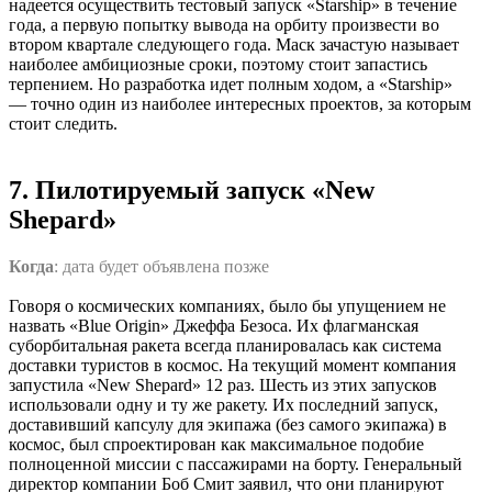
надеется осуществить тестовый запуск «Starship» в течение
года, а первую попытку вывода на орбиту произвести во
втором квартале следующего года. Маск зачастую называет
наиболее амбициозные сроки, поэтому стоит запастись
терпением. Но разработка идет полным ходом, а «Starship»
— точно один из наиболее интересных проектов, за которым
стоит следить.
7. Пилотируемый запуск «New
Shepard»
Когда
: дата будет объявлена позже
Говоря о космических компаниях, было бы упущением не
назвать «Blue Origin» Джеффа Безоса. Их флагманская
суборбитальная ракета всегда планировалась как система
доставки туристов в космос. На текущий момент компания
запустила «New Shepard» 12 раз. Шесть из этих запусков
использовали одну и ту же ракету. Их последний запуск,
доставивший капсулу для экипажа (без самого экипажа) в
космос, был спроектирован как максимальное подобие
полноценной миссии с пассажирами на борту. Генеральный
директор компании Боб Смит заявил, что они планируют