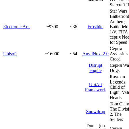
Starcraft II
Star Wars
Battlefront
Anthem,
Electronic Arts
~9300
~36
Frostbite
Battlefield
1/V, FIFA 
серия Ne
for Speed
Серия
Ubisoft
~16000
~54
AnvilNext 2.0
Assassin's
Creed
Disrupt
Серия Wa
engine
Dogs
Rayman
Legends,
UbiArt
Child of
Framework
Light, Val
Hearts
Tom Clanc
The Divis
Snowdrop
2, The
Settlers
Dunia (на
Серия