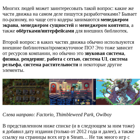
Многих людей может заинтересовать такой вопрос: какие же
части движка на самом деле пишутся разработчиками? Бывает
по-разному, но чаще сего кодеры занимаются
менеджером
экрана
,
менеджером сущностей
и
менеджером контента
, а
также
обёртками/интерфейсами
для внешних библиотек.
Второй вопрос: в каких частях движка обычно используются
внешние библиотеки/промежуточное ПО? Это тоже зависит
от ресурсов компании, но обычно это
звуковая система
,
физика
,
рендеринг
,
работа с сетью
,
система UI
,
система
рельефа
,
система растительности
и некоторые другие
элементы.
Слева направо: Factorio, Thimbleweed Park, Owlboy
В представленном ниже списке (и в следующем за ним тоже)
я добавил дату издания (только от 2012 года и далее), а также
ссылку на страницы всех игр в Steam… Не так много игр с