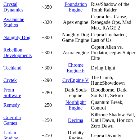
Crystal
Foundation
Rise/Shadow of the
~350
Dynamics
Engine
Tomb Raider
Серия Just Cause,
Avalanche
~320
Apex engine
Renegade Ops, Mad
Studios
Max, RAGE 2
Naughty Dog
Серия Uncharted,
Naughty Dog
+300
Game Engine
Last of Us
Серия Alien vs.
Rebellion
~300
Asura engine
Predator, серия Sniper
Developments
Elite
Chrome
Techland
~300
Dying Light
Engine 6
The Climb,
Crytek
~290
CryEngine V
Hunt:Showdown
From
Dark Souls
Bloodborne, Dark
+280
Software
engine
Souls III, Sekiro
Northlight
Quantum Break,
Remedy
+250
Engine
Control
Killzone Shadow Fall,
Guerrilla
+250
Decima
Until Dawn, Horizon
Games
Zero Dawn
Larian
Divinity
+250
Серия Divinity
Studios
Engine