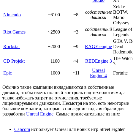
Studio
XV
Zelda:
собственные
BOTW,
Nintendo
+6100
~8
движки
Mario
Odyssey
собственный
League of
Riot Games
~2500
~3
движок
Legends
GTA V, R
Rockstar
+2000
~9
RAGE engine
Dead
Redemptio
The Witch
CD Projekt
+1100
~4
REDEngine 3
3
Unreal
Epic
+1000
~11
Fortnite
Engine 4
Обычно такие компании вкладываются в собственные
движки, чтобы иметь полный контроль над технологиями, а
также избежать затрат на отчисления, требуемые
лицензируемыми движками. Несмотря на это, есть некоторые
большие компании, которые в последние годы выбрали для
разработки
Unreal Engine
. Самые примечательные из них:
Capcom
использует Unreal для новых игр Street Fighter