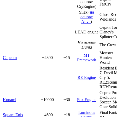
основе
FarCry
CryEngine)
Silex (
на
Ghost Re
основе
Wildlands
Anvil
)
Серия To
LEAD engine
Clancy's
Splinter Ce
На основе
The Crew
Dunia
Monster
MT
Capcom
+2800
~15
Hunter:
Framework
World
Resident E
7, Devil 
RE Engine
Cry 5,
RE2:Rema
RE3:Rem
Серия Pr
Evolution
Konami
+10000
~30
Fox Engine
Soccer, Me
Gear Soli
Luminous
Final Fant
Square Enix
+4600
~18