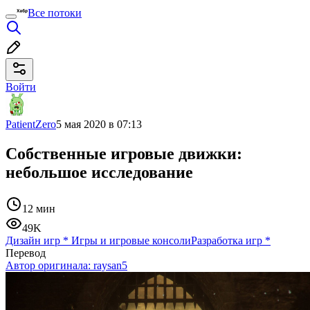
Все потоки
Войти
PatientZero
5 мая 2020 в 07:13
Собственные игровые движки:
небольшое исследование
12 мин
49K
Дизайн игр
*
Игры и игровые консоли
Разработка игр
*
Перевод
Автор оригинала:
raysan5