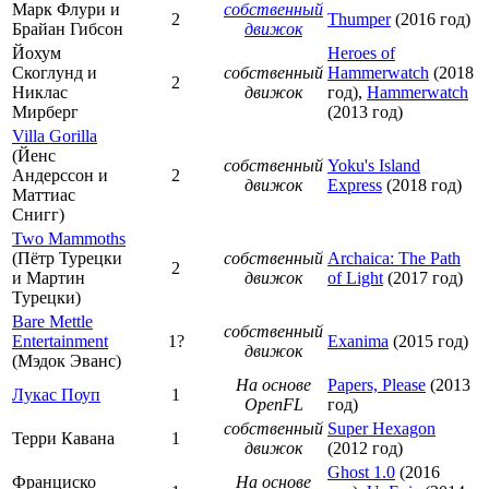
Марк Флури и
собственный
2
Thumper
(2016 год)
Брайан Гибсон
движок
Йохум
Heroes of
Скоглунд и
собственный
Hammerwatch
(2018
2
Никлас
движок
год),
Hammerwatch
Мирберг
(2013 год)
Villa Gorilla
(Йенс
собственный
Yoku's Island
Андерссон и
2
движок
Express
(2018 год)
Маттиас
Снигг)
Two Mammoths
(Пётр Турецки
собственный
Archaica: The Path
2
и Мартин
движок
of Light
(2017 год)
Турецки)
Bare Mettle
собственный
Entertainment
1?
Exanima
(2015 год)
движок
(Мэдок Эванс)
На основе
Papers, Please
(2013
Лукас Поуп
1
OpenFL
год)
собственный
Super Hexagon
Терри Кавана
1
движок
(2012 год)
Ghost 1.0
(2016
Франциско
На основе