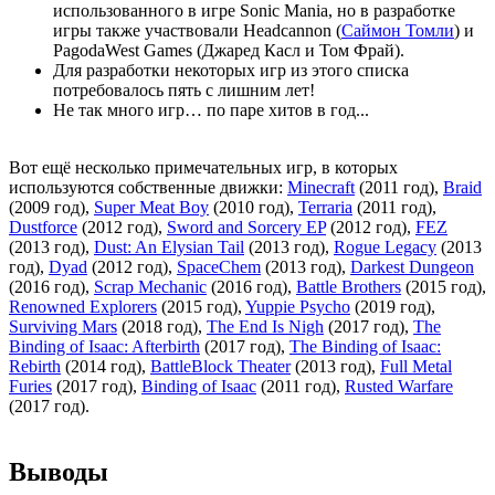
использованного в игре Sonic Mania, но в разработке
игры также участвовали Headcannon (
Саймон Томли
) и
PagodaWest Games (Джаред Касл и Том Фрай).
Для разработки некоторых игр из этого списка
потребовалось пять с лишним лет!
Не так много игр… по паре хитов в год...
Вот ещё несколько примечательных игр, в которых
используются собственные движки:
Minecraft
(2011 год),
Braid
(2009 год),
Super Meat Boy
(2010 год),
Terraria
(2011 год),
Dustforce
(2012 год),
Sword and Sorcery EP
(2012 год),
FEZ
(2013 год),
Dust: An Elysian Tail
(2013 год),
Rogue Legacy
(2013
год),
Dyad
(2012 год),
SpaceChem
(2013 год),
Darkest Dungeon
(2016 год),
Scrap Mechanic
(2016 год),
Battle Brothers
(2015 год),
Renowned Explorers
(2015 год),
Yuppie Psycho
(2019 год),
Surviving Mars
(2018 год),
The End Is Nigh
(2017 год),
The
Binding of Isaac: Afterbirth
(2017 год),
The Binding of Isaac:
Rebirth
(2014 год),
BattleBlock Theater
(2013 год),
Full Metal
Furies
(2017 год),
Binding of Isaac
(2011 год),
Rusted Warfare
(2017 год).
Выводы