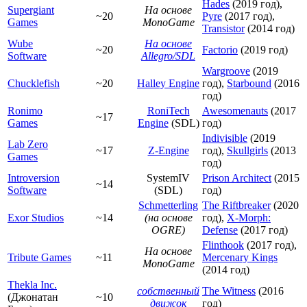
Hades
(2019 год),
Supergiant
На основе
~20
Pyre
(2017 год),
Games
MonoGame
Transistor
(2014 год)
Wube
На основе
~20
Factorio
(2019 год)
Software
Allegro/SDL
Wargroove
(2019
Chucklefish
~20
Halley Engine
год),
Starbound
(2016
год)
Ronimo
RoniTech
Awesomenauts
(2017
~17
Games
Engine
(SDL)
год)
Indivisible
(2019
Lab Zero
~17
Z-Engine
год),
Skullgirls
(2013
Games
год)
Introversion
SystemIV
Prison Architect
(2015
~14
Software
(SDL)
год)
Schmetterling
The Riftbreaker
(2020
Exor Studios
~14
(на основе
год),
X-Morph:
OGRE)
Defense
(2017 год)
Flinthook
(2017 год),
На основе
Tribute Games
~11
Mercenary Kings
MonoGame
(2014 год)
Thekla Inc.
собственный
The Witness
(2016
(Джонатан
~10
движок
год)