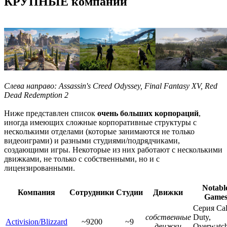
КРУПНЫЕ компании
Слева направо: Assassin's Creed Odyssey, Final Fantasy XV, Red
Dead Redemption 2
Ниже представлен список
очень больших корпораций
,
иногда имеющих сложные корпоративные структуры с
несколькими отделами (которые занимаются не только
видеоиграми) и разными студиями/подрядчиками,
создающими игры. Некоторые из них работают с несколькими
движками, не только с собственными, но и с
лицензированными.
Notabl
Компания
Сотрудники
Студии
Движки
Game
Серия Cal
собственные
Duty,
Activision/Blizzard
~9200
~9
движки
Overwatch