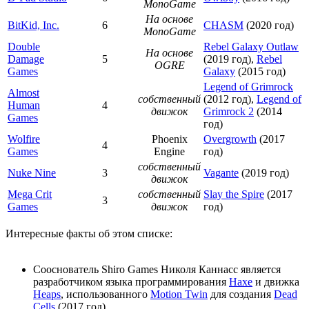
MonoGame
На основе
BitKid, Inc.
6
CHASM
(2020 год)
MonoGame
Double
Rebel Galaxy Outlaw
На основе
Damage
5
(2019 год),
Rebel
OGRE
Games
Galaxy
(2015 год)
Legend of Grimrock
Almost
собственный
(2012 год),
Legend of
Human
4
движок
Grimrock 2
(2014
Games
год)
Wolfire
Phoenix
Overgrowth
(2017
4
Games
Engine
год)
собственный
Nuke Nine
3
Vagante
(2019 год)
движок
Mega Crit
собственный
Slay the Spire
(2017
3
Games
движок
год)
Интересные факты об этом списке:
Сооснователь Shiro Games Николя Каннасс является
разработчиком языка программирования
Haxe
и движка
Heaps
, использованного
Motion Twin
для создания
Dead
Cells
(2017 год).