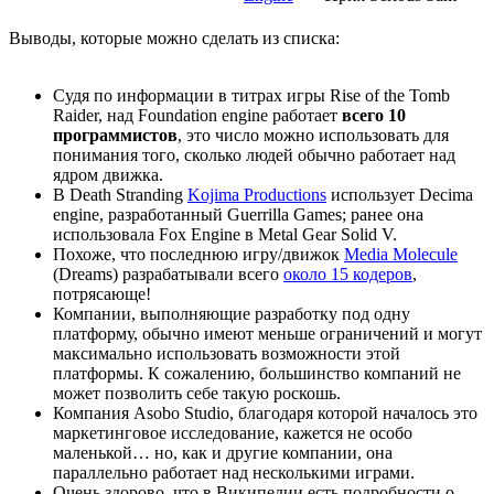
Выводы, которые можно сделать из списка:
Судя по информации в титрах игры Rise of the Tomb
Raider, над Foundation engine работает
всего 10
программистов
, это число можно использовать для
понимания того, сколько людей обычно работает над
ядром движка.
В Death Stranding
Kojima Productions
использует Decima
engine, разработанный Guerrilla Games; ранее она
использовала Fox Engine в Metal Gear Solid V.
Похоже, что последнюю игру/движок
Media Molecule
(Dreams) разрабатывали всего
около 15 кодеров
,
потрясающе!
Компании, выполняющие разработку под одну
платформу, обычно имеют меньше ограничений и могут
максимально использовать возможности этой
платформы. К сожалению, большинство компаний не
может позволить себе такую роскошь.
Компания Asobo Studio, благодаря которой началось это
маркетинговое исследование, кажется не особо
маленькой… но, как и другие компании, она
параллельно работает над несколькими играми.
Очень здорово, что в Википедии есть подробности о