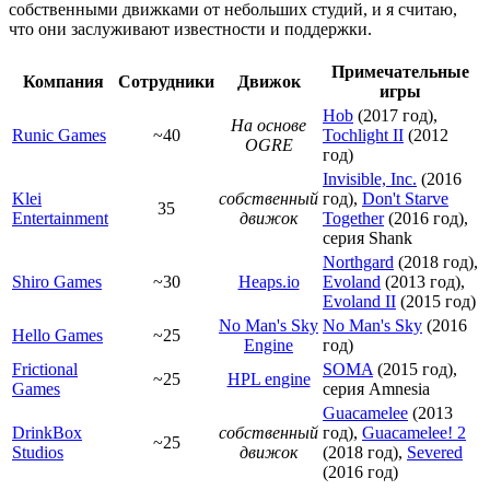
собственными движками от небольших студий, и я считаю,
что они заслуживают известности и поддержки.
Примечательные
Компания
Сотрудники
Движок
игры
Hob
(2017 год),
На основе
Runic Games
~40
Tochlight II
(2012
OGRE
год)
Invisible, Inc.
(2016
Klei
собственный
год),
Don't Starve
35
Entertainment
движок
Together
(2016 год),
серия Shank
Northgard
(2018 год),
Shiro Games
~30
Heaps.io
Evoland
(2013 год),
Evoland II
(2015 год)
No Man's Sky
No Man's Sky
(2016
Hello Games
~25
Engine
год)
Frictional
SOMA
(2015 год),
~25
HPL engine
Games
серия Amnesia
Guacamelee
(2013
DrinkBox
собственный
год),
Guacamelee! 2
~25
Studios
движок
(2018 год),
Severed
(2016 год)