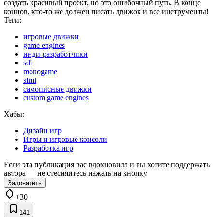
создать красивый проект, но это ошибочный путь. В конце
концов, кто-то же должен писать движок и все инструменты!
Теги:
игровые движки
game engines
инди-разработчики
sdl
monogame
sfml
самописные движки
custom game engines
Хабы:
Дизайн игр
Игры и игровые консоли
Разработка игр
Если эта публикация вас вдохновила и вы хотите поддержать
автора — не стесняйтесь нажать на кнопку
Задонатить
+30
141