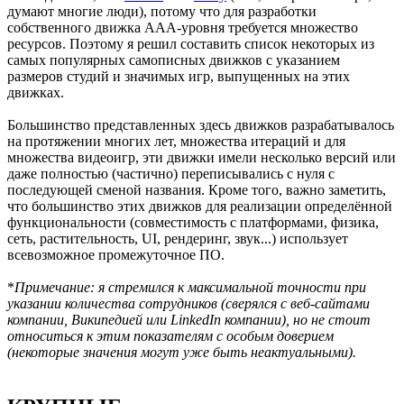
думают многие люди), потому что для разработки
собственного движка AAA-уровня требуется множество
ресурсов. Поэтому я решил составить список некоторых из
самых популярных самописных движков с указанием
размеров студий и значимых игр, выпущенных на этих
движках.
Большинство представленных здесь движков разрабатывалось
на протяжении многих лет, множества итераций и для
множества видеоигр, эти движки имели несколько версий или
даже полностью (частично) переписывались с нуля с
последующей сменой названия. Кроме того, важно заметить,
что большинство этих движков для реализации определённой
функциональности (совместимость с платформами, физика,
сеть, растительность, UI, рендеринг, звук...) использует
всевозможное промежуточное ПО.
*
Примечание: я стремился к максимальной точности при
указании количества сотрудников (сверялся с веб-сайтами
компании, Википедией или LinkedIn компании), но не стоит
относиться к этим показателям с особым доверием
(некоторые значения могут уже быть неактуальными).