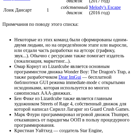
движок
(2017 год)
собственный
Melody's Escape
Лоик Дансарт
1
движок
(2016 год)
Примечания по поводу этого списка:
Некоторые из этих команд были сформированы одним-
двумя людьми, но на определённом этапе или выросли,
или отдали часть разработки на аутсорс (графику,
звук...). Обычно с ресурсами также помогает издатель
(локализация, маркетинг...).
Омар Корнут из Lizardcube является основным
программистом движка Wonder Boy: The Dragon's Trap, а
также разработчиком
Dear ImGui
— бесплатной
библиотеки GUI режима immediate-mode с открытыми
исходниками, которая используется во многих
самописных AAA-движках.
Бен Фике из Lizardcube также является главным
художником Streets of Rage 4, собственный движок для
которой написал Сирилл Лагариг из Guard Crush Games.
Марк Флури программировал игровой движок Thumper,
отказавшись от парадигмы ООП в пользу процедурного
программирования.
Кристиан Уайтхед — создатель Star Engine,