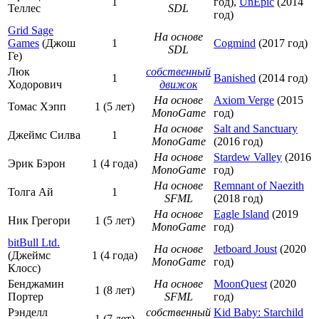
1
год),
UnEpic
(2014
Теллес
SDL
год)
Grid Sage
На основе
Games
(Джош
1
Cogmind
(2017 год)
SDL
Ге)
Люк
собственный
1
Banished
(2014 год)
Ходорович
движок
На основе
Axiom Verge
(2015
Томас Хэпп
1 (5 лет)
MonoGame
год)
На основе
Salt and Sanctuary
Джеймс Силва
1
MonoGame
(2016 год)
На основе
Stardew Valley
(2016
Эрик Бэрон
1 (4 года)
MonoGame
год)
На основе
Remnant of Naezith
Толга Ай
1
SFML
(2018 год)
На основе
Eagle Island
(2019
Ник Грегори
1 (5 лет)
MonoGame
год)
bitBull Ltd.
На основе
Jetboard Joust
(2020
(Джеймс
1 (4 года)
MonoGame
год)
Клосс)
Бенджамин
На основе
MoonQuest
(2020
1 (8 лет)
Портер
SFML
год)
Рэнделл
собственный
Kid Baby: Starchild
1 (7 лет)