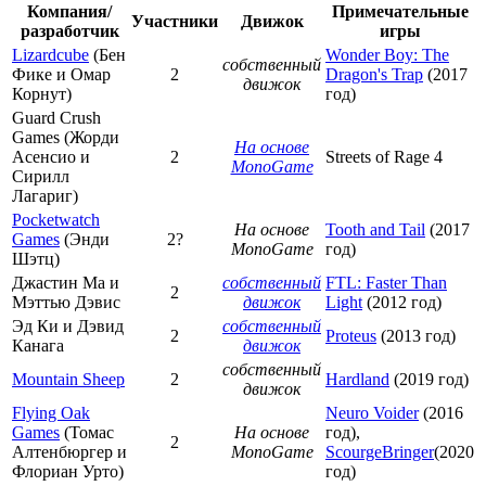
Компания/
Примечательные
Участники
Движок
разработчик
игры
Lizardcube
(Бен
Wonder Boy: The
собственный
Фике и Омар
2
Dragon's Trap
(2017
движок
Корнут)
год)
Guard Crush
Games (Жорди
На основе
Асенсио и
2
Streets of Rage 4
MonoGame
Сирилл
Лагариг)
Pocketwatch
На основе
Tooth and Tail
(2017
Games
(Энди
2?
MonoGame
год)
Шэтц)
Джастин Ма и
собственный
FTL: Faster Than
2
Мэттью Дэвис
движок
Light
(2012 год)
Эд Ки и Дэвид
собственный
2
Proteus
(2013 год)
Канага
движок
собственный
Mountain Sheep
2
Hardland
(2019 год)
движок
Flying Oak
Neuro Voider
(2016
Games
(Томас
На основе
год),
2
Алтенбюргер и
MonoGame
ScourgeBringer
(2020
Флориан Урто)
год)