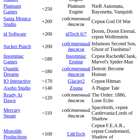
Platinum
Platinum
NieR Automata,
~250
Games
Engine
Bayonetta, Vanquish
Santa Monica
собственный
+200
Серия God Of War
Studio
движок
Doom, Doom Eternal,
id Software
+200
idTech 6/7
серия Wolfenstein
собственный
Infamous Second Son,
Sucker Punch
+200
движок
Ghost of Tsushima?
Insomniac
Insomniac
Серия Rachet&Clank,
~180
Games
Engine
Marvel's Spider-Man
Quantic
собственный
Detroit: Become
~180
Dreams
движок
Human
IO Interactive
~170
Glacier2
Серия Hitman
Asobo Studio
+140
Zouna
A Plague Tale
Ready At
собственный
The Order: 1886,
~120
Dawn
движок
Lone Echo
Spacelords, серия
Mercury
собственный
~110
Castlevania:Lords of
Steam
движок
Shadow
Серия F.E.A.R.,
Monolith
серия Condemned,
+100
LithTech
Productions
Shadow of