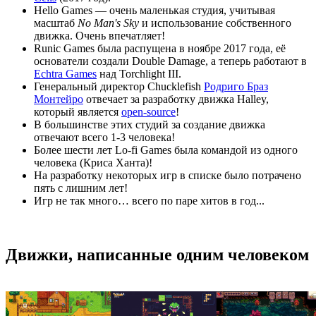
Hello Games — очень маленькая студия, учитывая
масштаб
No Man's Sky
и использование собственного
движка. Очень впечатляет!
Runic Games была распущена в ноябре 2017 года, её
основатели создали Double Damage, а теперь работают в
Echtra Games
над Torchlight III.
Генеральный директор Chucklefish
Родриго Браз
Монтейро
отвечает за разработку движка Halley,
который является
open-source
!
В большинстве этих студий за создание движка
отвечают всего 1-3 человека!
Более шести лет Lo-fi Games была командой из одного
человека (Криса Ханта)!
На разработку некоторых игр в списке было потрачено
пять с лишним лет!
Игр не так много… всего по паре хитов в год...
Движки, написанные одним человеком