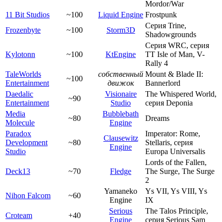
Mordor/War
11 Bit Studios
~100
Liquid Engine
Frostpunk
Серия Trine,
Frozenbyte
~100
Storm3D
Shadowgrounds
Серия WRC, серия
Kylotonn
~100
KtEngine
TT Isle of Man, V-
Rally 4
TaleWorlds
собственный
Mount & Blade II:
~100
Entertainment
движок
Bannerlord
Daedalic
Visionaire
The Whispered World,
~90
Entertainment
Studio
серия Deponia
Media
Bubblebath
~80
Dreams
Molecule
Engine
Paradox
Imperator: Rome,
Clausewitz
Development
~80
Stellaris, серия
Engine
Studio
Europa Universalis
Lords of the Fallen,
Deck13
~70
Fledge
The Surge, The Surge
2
Yamaneko
Ys VII, Ys VIII, Ys
Nihon Falcom
~60
Engine
IX
Serious
The Talos Principle,
Croteam
+40
Engine
серия Serious Sam