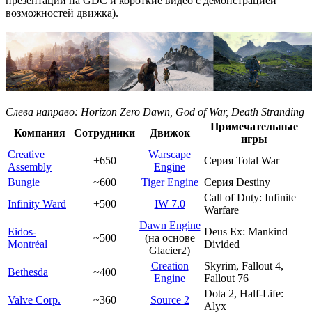
презентации на GDC и короткие видео с демонстрацией
возможностей движка).
Слева направо: Horizon Zero Dawn, God of War, Death Stranding
Примечательные
Компания
Сотрудники
Движок
игры
Creative
Warscape
+650
Серия Total War
Assembly
Engine
Bungie
~600
Tiger Engine
Серия Destiny
Call of Duty: Infinite
Infinity Ward
+500
IW 7.0
Warfare
Dawn Engine
Eidos-
Deus Ex: Mankind
~500
(на основе
Montréal
Divided
Glacier2)
Creation
Skyrim, Fallout 4,
Bethesda
~400
Engine
Fallout 76
Dota 2, Half-Life:
Valve Corp.
~360
Source 2
Alyx