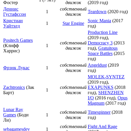
Фостер
движок
(2019 год)
Деннис
собственный
1
Teardown
(2020 год)
Густафссон
движок
Кристиан
Sonic Mania
(2017
1
Star Engine
Уайтхед
год)
Production Line
(2019 год),
Positech Games
собственный
Democracy 3
(2013
(Клифф
1
движок
год),
Gratuitous
Харрис)
Space Battles
(2015
год)
собственный
Angeldust
(2019
Фрэнк Лукас
1
движок
год)
MOLEK-SYNTEZ
(2019 год),
Zachtronics
(Зак
собственный
EXAPUNKS
(2018
1
Барт)
движок
год),
SHENZHEN
I/O
(2016 год),
Opus
Magnum
(2017 год)
Lunar Ray
собственный
Timespinner
(2018
Games
(Боди
1
движок
год)
Ли)
собственный
Fight And Rage
sebagamesdev
1