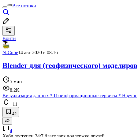
Все потоки
Войти
N-Cube
14 авг 2020 в 08:16
Blender для (геофизического) моделиро
5 мин
8.2K
Визуализация данных
*
Геоинформационные сервисы
*
Научно
+11
42
4
Хабр доступен 24/7 благодаря поддержке друзей