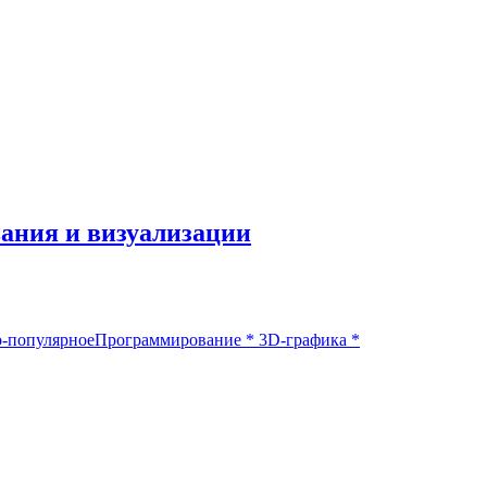
вания и визуализации
-популярное
Программирование
*
3D-графика
*