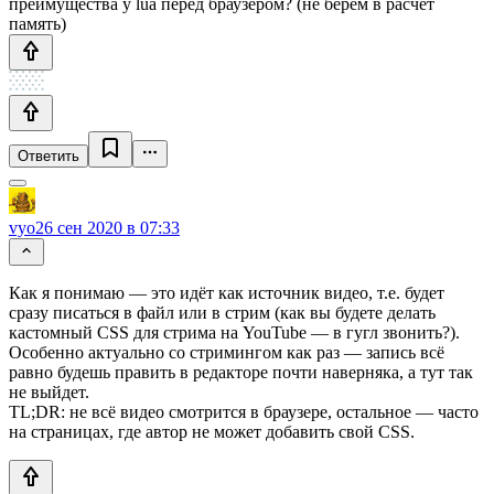
преимущества у lua перед браузером? (не берем в расчет
память)
Ответить
vyo
26 сен 2020 в 07:33
Как я понимаю — это идёт как источник видео, т.е. будет
сразу писаться в файл или в стрим (как вы будете делать
кастомный CSS для стрима на YouTube — в гугл звонить?).
Особенно актуально со стримингом как раз — запись всё
равно будешь править в редакторе почти наверняка, а тут так
не выйдет.
TL;DR: не всё видео смотрится в браузере, остальное — часто
на страницах, где автор не может добавить свой CSS.