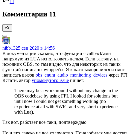
11
Комментарии
11
nibb13
25 сен 2020 в 14:56
В документации сказано, что функции с callback'ами
напрямую из LUA использовать нельзя. Если заглянуть в
исходник OBS, то там видно, что для некоторых из таких
функций написаны wrapper'ы. Я как-то заморочился и смог
написать вызов
obs_enum_audio_monitoring_devices
через FFI.
Кстати, автор
упомянутого issue
пишет:
There may be a workaround without any change in the
OBS codebase by using FFI. I looked for solutions but
until now I could not get something working (no
experience at all with SWIG and very short experience
with Lua).
Так вот, работает всё-таки, подтверждаю.
Но и это далеко не всё колдунство. Понадобился мне доступ