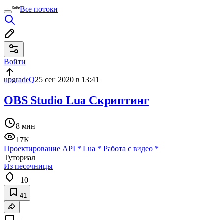
Все потоки
Войти
upgradeQ
25 сен 2020 в 13:41
OBS Studio Lua Скриптинг
8 мин
17K
Проектирование API
*
Lua
*
Работа с видео
*
Туториал
Из песочницы
+10
41