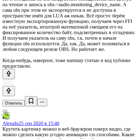
на чтение и запись к obs->audio.monitoring_device_name. А
сама obs при этом не экспортируется и не доступна в
пространстве имён для LUA аж никак. Всё просто: берём
известную экспортированную функцию, получаем через FFI
на неё указатель, нехитрой математикой смещаем его на
фиксированное количество байт, подсмотренных в отладчике.
И получаем указатель на саму obs, т.к. почти в начале
функции obs используется. Да, хак. Да, может поломаться в
любом следующем релизе OBS. Но работает же.
Когда-нибудь, наверное, тоже напишу статью и код публике
предоставлю.
Ответить
Alexufo
25 сен 2020 в 15:40
Крутить картинку можно и веб браузером поверх видео, где
можно сделать какую угодно анимацию css способами. Какие