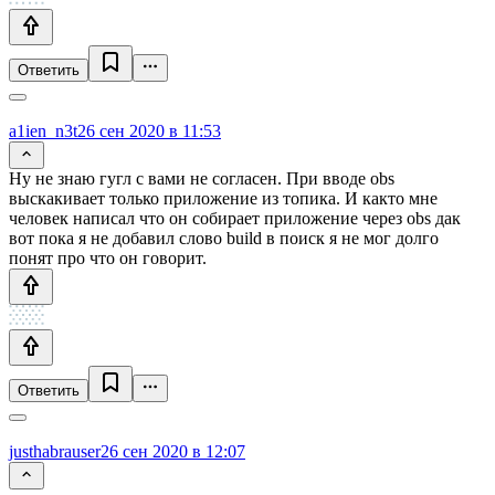
Ответить
a1ien_n3t
26 сен 2020 в 11:53
Ну не знаю гугл с вами не согласен. При вводе obs
выскакивает только приложение из топика. И както мне
человек написал что он собирает приложение через obs дак
вот пока я не добавил слово build в поиск я не мог долго
понят про что он говорит.
Ответить
justhabrauser
26 сен 2020 в 12:07