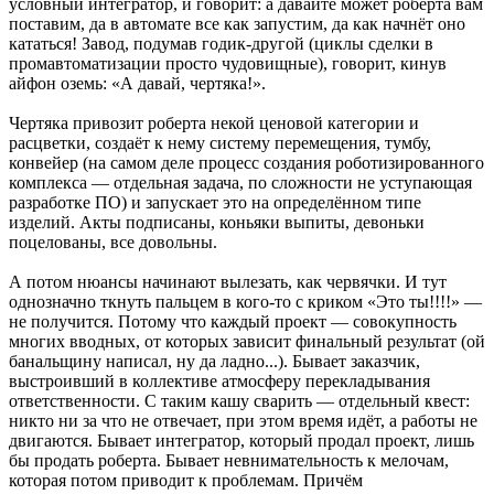
условный интегратор, и говорит: а давайте может роберта вам
поставим, да в автомате все как запустим, да как начнёт оно
кататься! Завод, подумав годик-другой (циклы сделки в
промавтоматизации просто чудовищные), говорит, кинув
айфон оземь: «А давай, чертяка!».
Чертяка привозит роберта некой ценовой категории и
расцветки, создаёт к нему систему перемещения, тумбу,
конвейер (на самом деле процесс создания роботизированного
комплекса — отдельная задача, по сложности не уступающая
разработке ПО) и запускает это на определённом типе
изделий. Акты подписаны, коньяки выпиты, девоньки
поцелованы, все довольны.
А потом нюансы начинают вылезать, как червячки. И тут
однозначно ткнуть пальцем в кого-то с криком «Это ты!!!!» —
не получится. Потому что каждый проект — совокупность
многих вводных, от которых зависит финальный результат (ой
банальщину написал, ну да ладно...). Бывает заказчик,
выстроивший в коллективе атмосферу перекладывания
ответственности. С таким кашу сварить — отдельный квест:
никто ни за что не отвечает, при этом время идёт, а работы не
двигаются. Бывает интегратор, который продал проект, лишь
бы продать роберта. Бывает невнимательность к мелочам,
которая потом приводит к проблемам. Причём