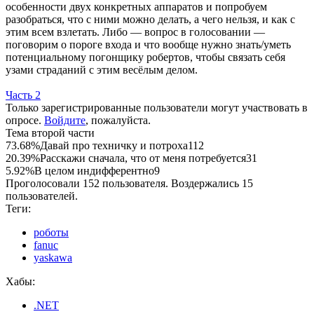
особенности двух конкретных аппаратов и попробуем
разобраться, что с ними можно делать, а чего нельзя, и как с
этим всем взлетать. Либо — вопрос в голосовании —
поговорим о пороге входа и что вообще нужно знать/уметь
потенциальному погонщику робертов, чтобы связать себя
узами страданий с этим весёлым делом.
Часть 2
Только зарегистрированные пользователи могут участвовать в
опросе.
Войдите
, пожалуйста.
Тема второй части
73.68%
Давай про техничку и потроха
112
20.39%
Расскажи сначала, что от меня потребуется
31
5.92%
В целом индифферентно
9
Проголосовали 152 пользователя. Воздержались 15
пользователей.
Теги:
роботы
fanuc
yaskawa
Хабы:
.NET