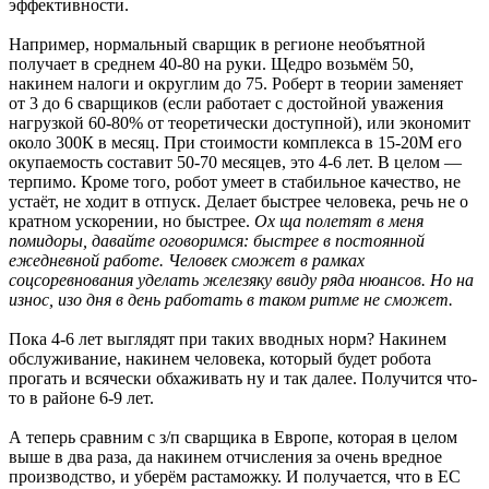
эффективности.
Например, нормальный сварщик в регионе необъятной
получает в среднем 40-80 на руки. Щедро возьмём 50,
накинем налоги и округлим до 75. Роберт в теории заменяет
от 3 до 6 сварщиков (если работает с достойной уважения
нагрузкой 60-80% от теоретически доступной), или экономит
около 300К в месяц. При стоимости комплекса в 15-20М его
окупаемость составит 50-70 месяцев, это 4-6 лет. В целом —
терпимо. Кроме того, робот умеет в стабильное качество, не
устаёт, не ходит в отпуск. Делает быстрее человека, речь не о
кратном ускорении, но быстрее.
Ох ща полетят в меня
помидоры, давайте оговоримся: быстрее в постоянной
ежедневной работе. Человек сможет в рамках
соцсоревнования уделать железяку ввиду ряда нюансов. Но на
износ, изо дня в день работать в таком ритме не сможет.
Пока 4-6 лет выглядят при таких вводных норм? Накинем
обслуживание, накинем человека, который будет робота
прогать и всячески обхаживать ну и так далее. Получится что-
то в районе 6-9 лет.
А теперь сравним с з/п сварщика в Европе, которая в целом
выше в два раза, да накинем отчисления за очень вредное
производство, и уберём растаможку. И получается, что в ЕС