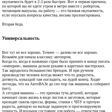
окупаемость будет в 2-3 раза быстрее. Вот и первая причина,
по которой вы не едете утром в метро вместе с робертом,
читающим мануалы, на работу — его базовая окупаемость,
если опускать вопросы качества, весьма пролонгирована.
Вторая беда.
Универсальность
Вот тут не все хорошо. Точнее — далеко не все хорошо.
Возьмём для начала классику: автопром.
Когда-то, когда в названии стран было принято в конце писать
«империя», машины делали руками в каретных мастерских.
Так зародилось большинство брендов. И при ручном
производстве человек всегда может что-то докрутить,
дотянуть, кувалдой там погладить, на худой конец. Ходят
легенды, что на АвтоВАЗе до сих пор так машины и собирают
(нет).
А сегодня машина — это хренова туча деталей, которая
начинает свою жизнь в виде листов и заготовок, которые
проходят сквозь прессы, формы, станки с ЧПУ и прочую
радость, дающую на выходе заданную и прогнозируемую
точность. Идеальное состояние для робота — отверстия там,