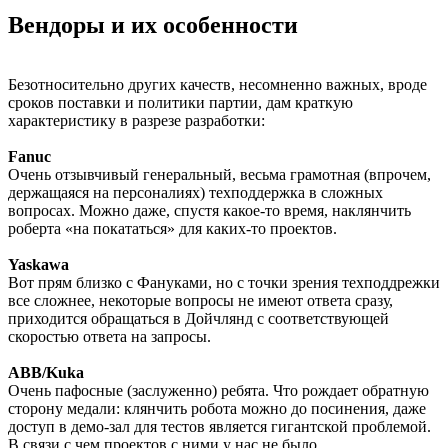
Вендоры и их особенности
Безотносительно других качеств, несомненно важных, вроде
сроков поставки и политики партии, дам краткую
характеристику в разрезе разработки:
Fanuc
Очень отзывчивый генеральный, весьма грамотная (впрочем,
держащаяся на персоналиях) техподдержка в сложных
вопросах. Можно даже, спустя какое-то время, наклянчить
роберта «на покататься» для каких-то проектов.
Yaskawa
Вот прям близко с Фануками, но с точки зрения техподдрежки
все сложнее, некоторые вопросы не имеют ответа сразу,
приходится обращаться в Дойчлянд с соответствующей
скоростью ответа на запросы.
ABB/Kuka
Очень пафосные (заслуженно) ребята. Что рождает обратную
сторону медали: клянчить робота можно до посинения, даже
доступ в демо-зал для тестов является гигантской проблемой.
В связи с чем проектов с ними у нас не было.