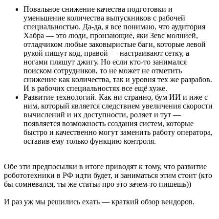
Повальное снижение качества подготовки и
уменьшение количества выпускников с рабочей
специальностью. Да-да, я все понимаю, что аудитория
Хабра — это люди, пронзающие, яки Зевс молнией,
отладчиком любые заковыристые баги, которые левой
рукой пишут код, правой — настраивают сетку, а
ногами пляшут джигу. Но если кто-то занимался
поиском сотрудников, то не может не отметить
снижение как количества, так и уровня тех же разрабов.
И в рабочих специальностях все ещё хуже.
Развитие технологий. Как ни странно, бум ИИ и иже с
ним, который является следствием увеличения скорости
вычислений и их доступности, роляет и тут —
появляется возможность создания систем, которые
быстро и качественно могут заменить работу оператора,
оставив ему только функцию контроля.
Обе эти предпосылки в итоге приводят к тому, что развитие
робототехники в РФ идти будет, и заниматься этим стоит (кто
бы сомневался, ты же статьи про это зачем-то пишешь))
И раз уж мы решились ехать — краткий обзор вендоров.