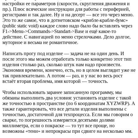
настройки ее параметров (скорости, скругления движения и
пр.). Плюс всяческие инструкции для работы с периферией,
регистрами и так далее. Ну и на десерт — все это через меню.
Это то же самое, что в дотнетовском «крибле-крабле-бумс»
(public static void) каждое слово надо было бы вставлять через
F1->Menu->Commands->Standart->Base и ещё какое-то
действие. С навигацией по меню стрелочками. Дело долгое,
муторное и весьма не романтичное.
Написать прогу под изделие — задача не на один день. И
после этого мы можем отработать только конкретно этот тип
изделия столько раз, сколько штук нам надо произвести.
Экономия времени, конечно, есть, но в целом выглядит уже не
так привлекательно. А потом — раз, и у нас во весь рост
встаёт вторая проблема, имя которой — точность.
Чтобы использовать заранее записанную программу, мы
обязаны выполнить два условия: установить изделие с такой
же точностью в пространстве (по 6 координатам XYZWRP). А
также гарантировать, что все детали изделия выполнены с
точностью, достаточной для техпроцесса. Если мы говорим о
сварке, то погрешность измеряется десятыми долями
миллиметра, если о покраске — то тут все проще, но
возможны «тени» и непрокрасы при сдвиге на несколько мм.