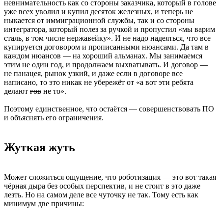
невнимательность как со стороны заказчика, который в голове
уже всех уволил и купил десяток железных, и теперь не
ныкается от иммиграционной службы, так и со стороны
интегратора, который полез за ручкой и пропустил «мы варим
сталь, в том числе нержавейку». И не надо надеяться, что все
купируется договором и прописанными нюансами. Да там в
каждом нюансов — на хороший альманах. Мы занимаемся
этим не один год, и продолжаем выхватывать. И договор —
не панацея, рынок узкий, и даже если в договоре все
написано, то это никак не убережёт от «а вот эти ребята
делают
гов
не то».
Поэтому единственное, что остаётся — совершенствовать ПО
и объяснять его ограничения.
Жуткая жуть
Может сложиться ощущение, что роботизация — это вот такая
чёрная дыра без особых перспектив, и не стоит в это даже
лезть. Но на самом деле все чуточку не так. Тому есть как
минимум две причины: