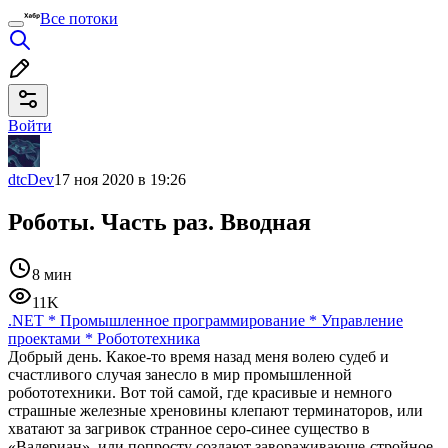
Все потоки
Войти
dtcDev
17 ноя 2020 в 19:26
Роботы. Часть раз. Вводная
8 мин
11K
.NET
*
Промышленное программирование
*
Управление
проектами
*
Робототехника
Добрый день. Какое-то время назад меня волею судеб и
счастливого случая занесло в мир промышленной
робототехники. Вот той самой, где красивые и немного
страшные железные хреновины клепают терминаторов, или
хватают за загривок странное серо-синее существо в
«Валериан», или попросту создают завораживающе-стройное