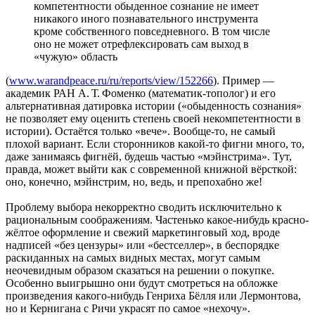
компетентности обыденное сознание не имеет
никакого иного познавательного инструмента
кроме собственного повседневного. В том числе
оно не может отрефлексировать сам выход в
«чужую» область
(
www.warandpeace.ru/ru/reports/view/152266
). Пример —
академик РАН А. Т. Фоменко (математик-тополог) и его
альтернативная датировка истории («обыденность сознания»
не позволяет ему оценить степень своей некомпетентности в
истории). Остаётся только «вече». Вообще-то, не самый
плохой вариант. Если сторонников какой-то фигни много, то,
даже занимаясь фигнёй, будешь частью «мэйнстрима». Тут,
правда, может выйти как с современной книжной вёрсткой:
оно, конечно, мэйнстрим, но, ведь, и препохабно же!
Проблему выбора некорректно сводить исключительно к
рациональным соображениям. Частенько какое-нибудь красно-
жёлтое оформление и свежий маркетинговый ход, вроде
надписей «без цензуры» или «бестселлер», в беспорядке
раскиданных на самых видных местах, могут самым
неочевидным образом сказаться на решении о покупке.
Особенно выигрышно они будут смотреться на обложке
произведения какого-нибудь Генриха Бёлля или Лермонтова,
но и Кернигана с Ричи украсят по самое «нехочу».