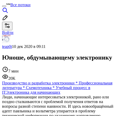
Все потоки
Войти
teap0t
10 дек 2020 в 09:11
Юноше, обдумывающему электронику
7 мин
20K
Производство и разработка электроники
*
Профессиональная
литература
*
Схемотехника
*
Учебный процесс в
IT
Электроника для начинающих
Люди, начинающие интересоваться электроникой, рано или
поздно сталкиваются с проблемой получения ответов на
вопросы разной степени наивности. И здесь новообращённый
адепт паяльника и вольтметра упирается в проблему
технической информации по указанному направлению.