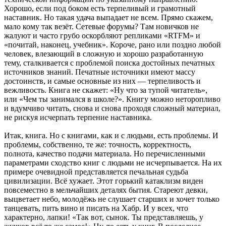
Хорошо, если под боком есть терпеливый и грамотный
наставник. Но такая удача выпадает не всем. Прямо скажем,
мало кому так везёт. Сетевые форумы? Там новичков не
жалуют и часто грубо оскорбляют репликами «RTFM» и
«почитай, наконец, учебник». Короче, рано или поздно любой
человек, влезающий в сложную и хорошо разработанную
тему, сталкивается с проблемой поиска достойных печатных
источников знаний. Печатные источники имеют массу
достоинств, и самые основные из них — терпеливость и
вежливость. Книга не скажет: «Ну что за тупой читатель»,
или «Чем ты занимался в школе?». Книгу можно неторопливо
и вдумчиво читать, снова и снова проходя сложный материал,
не рискуя исчерпать терпение наставника.
Итак, книга. Но с книгами, как и с людьми, есть проблемы. И
проблемы, собственно, те же: точность, корректность,
полнота, качество подачи материала. Но перечисленными
параметрами сходство книг с людьми не исчерпывается. На их
примере очевидной представляется печальная судьба
цивилизации. Всё хужает. Этот горький катаклизм виден
повсеместно в мельчайших деталях бытия. Стареют девки,
выцветает небо, молодёжь не слушает старших и хочет только
танцевать, пить вино и писать на Хабр. И у всех, что
характерно, лапки! «Так вот, сынок. Ты представляешь, у