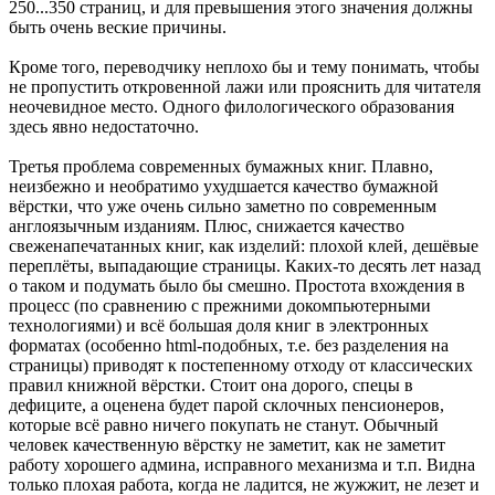
250...350 страниц, и для превышения этого значения должны
быть очень веские причины.
Кроме того, переводчику неплохо бы и тему понимать, чтобы
не пропустить откровенной лажи или прояснить для читателя
неочевидное место. Одного филологического образования
здесь явно недостаточно.
Третья проблема современных бумажных книг. Плавно,
неизбежно и необратимо ухудшается качество бумажной
вёрстки, что уже очень сильно заметно по современным
англоязычным изданиям. Плюс, снижается качество
свеженапечатанных книг, как изделий: плохой клей, дешёвые
переплёты, выпадающие страницы. Каких-то десять лет назад
о таком и подумать было бы смешно. Простота вхождения в
процесс (по сравнению с прежними докомпьютерными
технологиями) и всё большая доля книг в электронных
форматах (особенно html-подобных, т.е. без разделения на
страницы) приводят к постепенному отходу от классических
правил книжной вёрстки. Стоит она дорого, спецы в
дефиците, а оценена будет парой склочных пенсионеров,
которые всё равно ничего покупать не станут. Обычный
человек качественную вёрстку не заметит, как не заметит
работу хорошего админа, исправного механизма и т.п. Видна
только плохая работа, когда не ладится, не жужжит, не лезет и