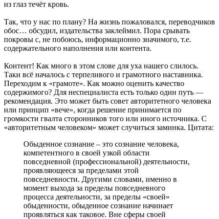
из глаз течёт кровь.
Так, что у нас по плану? На жизнь пожаловался, переводчиков
обос… обсудил, издательства заклеймил. Пора срывать
покровы с, не побоюсь, информационно значимого, т.е.
содержательного наполнения или контента.
Контент! Как много в этом слове для уха нашего слилось.
Таки всё началось с терпеливого и грамотного наставника.
Переходим к «грамоте». Как можно оценить качество
содержимого? Для неспециалиста есть только один путь —
рекомендация. Это может быть совет авторитетного человека
или принцип «вече», когда решение принимается по
громкости гвалта сторонников того или иного источника. С
«авторитетным человеком» может случиться заминка. Цитата:
Обыденное сознание – это сознание человека,
компетентного в своей узкой области
повседневной (профессиональной) деятельности,
проявляющееся за пределами этой
повседневности. Другими словами, именно в
момент выхода за пределы повседневного
процесса деятельности, за пределы «своей»
обыденности, обыденное сознание начинает
проявляться как таковое. Вне сферы своей