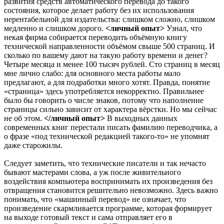
развития средств автоматического перевода до такого
состояния, которое делает работу без их использования
нерентабельной для издательства: слишком сложно, слишком
медленно и слишком дорого.
<личный опыт>
Узнал, что
некая фирма собирается переводить объёмную книгу
технической направленности объёмом свыше 500 страниц. И
сколько по вашему дают на такую работу времени и денег?
Четыре месяца и менее 100 тысяч рублей. Сто страниц в месяц
мне лично слабо: для основного места работы мало
предлагают, а для подработки много хотят. Правда, понятие
«страница» здесь употребляется некорректно. Правильнее
было бы говорить о числе знаков, потому что наполнение
страницы сильно зависит от характера вёрстки. Но мы сейчас
не об этом.
</личный опыт>
В выходных данных
современных книг перестали писать фамилию переводчика, а
о фразе «под технической редакцией такого-то» не упомнят
даже старожилы.
Следует заметить, что технические писатели и так нечасто
бывают мастерами слова, а уж после живительного
воздействия компьютера воспринимать их произведения без
отвращения становится решительно невозможно. Здесь важно
понимать, что «машинный перевод» не означает, что
произведение скармливается программе, которая формирует
на выходе готовый текст и сама отправляет его в