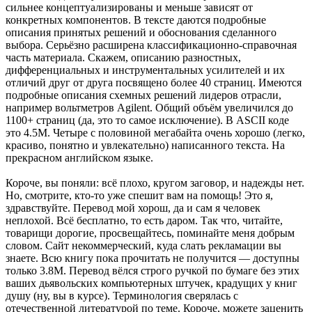
сильнее концептуализированы и меньше зависят от
конкретных компонентов. В тексте даются подробные
описания принятых решений и обоснования сделанного
выбора. Серьёзно расширена классификационно-справочная
часть материала. Скажем, описанию разностных,
дифференциальных и инструментальных усилителей и их
отличий друг от друга посвящено более 40 страниц. Имеются
подробные описания схемных решений лидеров отрасли,
например вольтметров Agilent. Общий объём увеличился до
1100+ страниц (да, это то самое исключение). В ASCII коде
это 4.5M. Четыре с половиной мегабайта очень хорошо (легко,
красиво, понятно и увлекательно) написанного текста. На
прекрасном английском языке.
Короче, вы поняли: всё плохо, кругом заговор, и надежды нет.
Но, смотрите, кто-то уже спешит вам на помощь! Это я,
здравствуйте. Перевод мой хорош, да и сам я человек
неплохой. Всё бесплатно, то есть даром. Так что, читайте,
товарищи дорогие, просвещайтесь, поминайте меня добрым
словом. Сайт некоммерческий, куда слать рекламации вы
знаете. Всю книгу пока прочитать не получится — доступны
только 3.8M. Перевод вёлся строго ручкой по бумаге без этих
ваших дьявольских компьютерных штучек, крадущих у книг
душу (ну, вы в курсе). Терминология сверялась с
отечественной литературой по теме. Короче, можете заценить