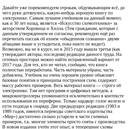
Давайте уже порекомендуем отрокам, обдумывающим всё, до
чего руки дотянулись, какую-нибудь хорошую книгу по
электронике. Самым лучшим учебником на данный момент,
как и 30 лет назад, является «Искусство схемотехники» за
авторством Хоровица и Хилла. (Тем гражданам, которые с
данным утверждением не согласны, рекомендую ещё раз
перечитать пассаж об ихнем «обыденном сознании» двумя
абзацами выше и устыдиться, пока никто не видит).
Возможно, вы не в курсе, но в 2015 году вышла третья (как
утверждают авторы, последняя) редакция данного труда. На
сетевых просторах можно найти исправленный вариант от
2017 года. Для тех, кто не читал, сообщаю, что книга
полностью переработана. Часть материала убрана, часть
добавлена. Учебник на очень хорошем уровне объясняет
базовые понятия и принципы построения схем, содержит
массу рабочих примеров. Весь материал книги — строго об
электронике. Там нет программ и цифровых методов, а
микроконтроллеры упоминаются исключительно в контексте
использования их периферии. Только хардкор: голое железо и
пути подхода к снаряду. Две предыдущих редакции (1983 и
1989 годов, имеются переводы советского издательства
«Мир») достаточно сильно устарели в части схемных
примеров, т.к. многие элементы просто сняты с производства.
В новом издании учтён этот опыт, и теперешние схемы