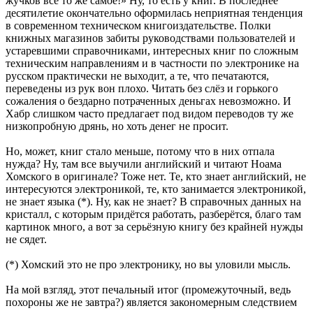
жучков всё то же самое!» Ну, то есть у книг. В последнее
десятилетие окончательно оформилась неприятная тенденция
в современном техническом книгоиздательстве. Полки
книжных магазинов забиты руководствами пользователей и
устаревшими справочниками, интересных книг по сложным
техническим направлениям и в частности по электронике на
русском практически не выходит, а те, что печатаются,
переведены из рук вон плохо. Читать без слёз и горького
сожаления о бездарно потраченных деньгах невозможно. И
Хабр слишком часто предлагает под видом переводов ту же
низкопробную дрянь, но хоть денег не просит.
Но, может, книг стало меньше, потому что в них отпала
нужда? Ну, там все выучили английский и читают Ноама
Хомского в оригинале? Тоже нет. Те, кто знает английский, не
интересуются электроникой, те, кто занимается электроникой,
не знает языка (*). Ну, как не знает? В справочных данных на
кристалл, с которым придётся работать, разберётся, благо там
картинок много, а вот за серьёзную книгу без крайней нужды
не сядет.
(*) Хомский это не про электронику, но вы уловили мысль.
На мой взгляд, этот печальный итог (промежуточный, ведь
похороны же не завтра?) является закономерным следствием