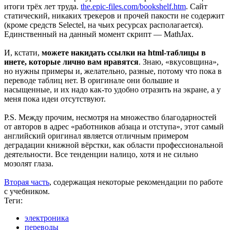
итоги трёх лет труда.
the.epic-files.com/bookshelf.htm
. Сайт
статический, никаких трекеров и прочей пакости не содержит
(кроме средств Selectel, на чьих ресурсах располагается).
Единственный на данный момент скрипт — MathJax.
И, кстати,
можете накидать ссылки на html-таблицы в
инете, которые лично вам нравятся
. Знаю, «вкусовщина»,
но нужны примеры и, желательно, разные, потому что пока в
переводе таблиц нет. В оригинале они большие и
насыщенные, и их надо как-то удобно отразить на экране, а у
меня пока идеи отсутствуют.
P.S. Между прочим, несмотря на множество благодарностей
от авторов в адрес «работников абзаца и отступа», этот самый
английский оригинал является отличным примером
деградации книжной вёрстки, как области профессиональной
деятельности. Все тенденции налицо, хотя и не сильно
мозолят глаза.
Вторая часть
, содержащая некоторые рекомендации по работе
с учебником.
Теги:
электроника
переводы