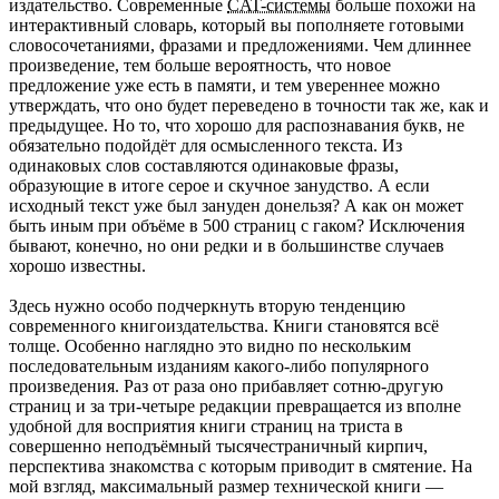
издательство. Современные
CAT-системы
больше похожи на
интерактивный словарь, который вы пополняете готовыми
словосочетаниями, фразами и предложениями. Чем длиннее
произведение, тем больше вероятность, что новое
предложение уже есть в памяти, и тем увереннее можно
утверждать, что оно будет переведено в точности так же, как и
предыдущее. Но то, что хорошо для распознавания букв, не
обязательно подойдёт для осмысленного текста. Из
одинаковых слов составляются одинаковые фразы,
образующие в итоге серое и скучное занудство. А если
исходный текст уже был зануден донельзя? А как он может
быть иным при объёме в 500 страниц с гаком? Исключения
бывают, конечно, но они редки и в большинстве случаев
хорошо известны.
Здесь нужно особо подчеркнуть вторую тенденцию
современного книгоиздательства. Книги становятся всё
толще. Особенно наглядно это видно по нескольким
последовательным изданиям какого-либо популярного
произведения. Раз от раза оно прибавляет сотню-другую
страниц и за три-четыре редакции превращается из вполне
удобной для восприятия книги страниц на триста в
совершенно неподъёмный тысячестраничный кирпич,
перспектива знакомства с которым приводит в смятение. На
мой взгляд, максимальный размер технической книги —