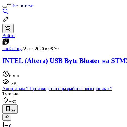
Все потоки
Войти
ramfactory
22 дек 2020 в 08:30
INTEL (Altera) USB Byte Blaster на STM
6 мин
13K
Алгоритмы
*
Производство и разработка электроники
*
Туториал
+30
86
6