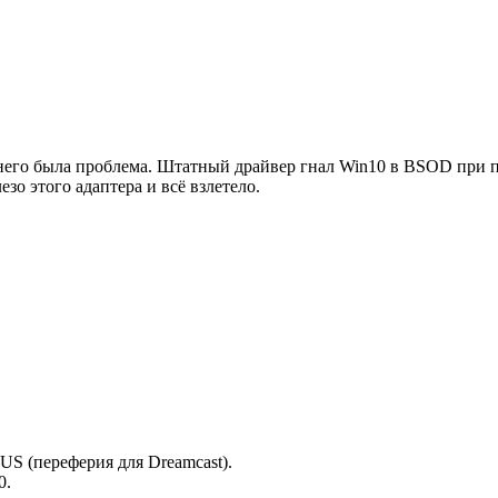
 него была проблема. Штатный драйвер гнал Win10 в BSOD при п
о этого адаптера и всё взлетело.
US (переферия для Dreamcast).
0.