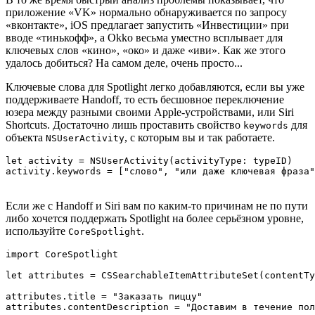
приложение «VK» нормально обнаруживается по запросу
«вконтакте», iOS предлагает запустить «Инвестиции» при
вводе «тинькофф», а Okko весьма уместно всплывает для
ключевых слов «кино», «око» и даже «иви». Как же этого
удалось добиться? На самом деле, очень просто...
Ключевые слова для Spotlight легко добавляются, если вы уже
поддерживаете Handoff, то есть бесшовное переключение
юзера между разными своими Apple-устройствами, или Siri
Shortcuts. Достаточно лишь проставить свойство
для
keywords
объекта
, с которым вы и так работаете.
NSUserActivity
let activity = NSUserActivity(activityType: typeID)

activity.keywords = ["слово", "или даже ключевая фраза"
Если же с Handoff и Siri вам по каким-то причинам не по пути
либо хочется поддержать Spotlight на более серьёзном уровне,
используйте
.
CoreSpotlight
import CoreSpotlight

let attributes = CSSearchableItemAttributeSet(contentTy
attributes.title = "Заказать пиццу"

attributes.contentDescription = "Доставим в течение пол