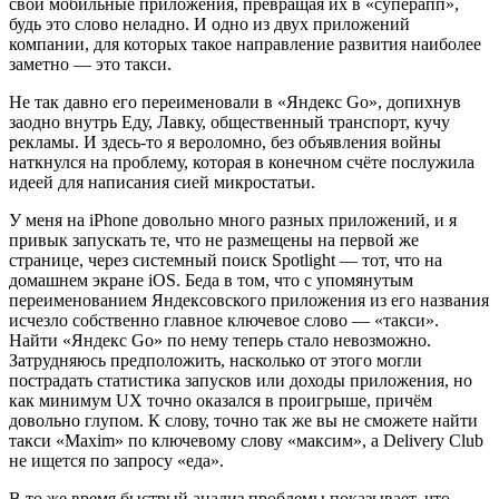
свои мобильные приложения, превращая их в «суперапп»,
будь это слово неладно. И одно из двух приложений
компании, для которых такое направление развития наиболее
заметно — это такси.
Не так давно его переименовали в «Яндекс Go», допихнув
заодно внутрь Еду, Лавку, общественный транспорт, кучу
рекламы. И здесь-то я вероломно, без объявления войны
наткнулся на проблему, которая в конечном счёте послужила
идеей для написания сией микростатьи.
У меня на iPhone довольно много разных приложений, и я
привык запускать те, что не размещены на первой же
странице, через системный поиск Spotlight — тот, что на
домашнем экране iOS. Беда в том, что с упомянутым
переименованием Яндексовского приложения из его названия
исчезло собственно главное ключевое слово — «такси».
Найти «Яндекс Go» по нему теперь стало невозможно.
Затрудняюсь предположить, насколько от этого могли
пострадать статистика запусков или доходы приложения, но
как минимум UX точно оказался в проигрыше, причём
довольно глупом. К слову, точно так же вы не сможете найти
такси «Maxim» по ключевому слову «максим», а Delivery Club
не ищется по запросу «еда».
В то же время быстрый анализ проблемы показывает, что