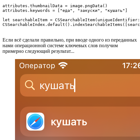
attributes.thumbnailData = image.pngData()

attributes.keywords = ["еда", "закуски", "кушать"]

let searchableItem = CSSearchableItem(uniqueIdentifier:
CSSearchableIndex.default().indexSearchableItems([searc
Если всё сделали правильно, при вводе одного из переданных
нами операционной системе ключевых слов получим
примерно следующий результат...