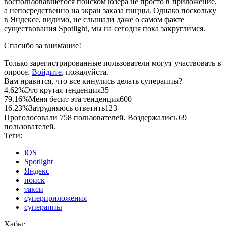
воспользовавшегося поиском юзера не просто в приложение,
а непосредственно на экран заказа пиццы. Однако поскольку
в Яндексе, видимо, не слышали даже о самом факте
существования Spotlight, мы на сегодня пока закруглимся.
Спасибо за внимание!
Только зарегистрированные пользователи могут участвовать в
опросе.
Войдите
, пожалуйста.
Вам нравится, что все кинулись делать супераппы?
4.62%
Это крутая тенденция
35
79.16%
Меня бесит эта тенденция
600
16.23%
Затрудняюсь ответить
123
Проголосовали 758 пользователей. Воздержались 69
пользователей.
Теги:
iOS
Spotlight
Яндекс
поиск
такси
суперприложения
супераппы
Хабы: