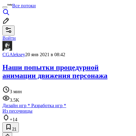
Все потоки
Войти
CGAleksey
20 янв 2021 в 08:42
Наши попытки процедурной
анимации движения персонажа
3 мин
3.5K
Дизайн игр
*
Разработка игр
*
Из песочницы
+14
21